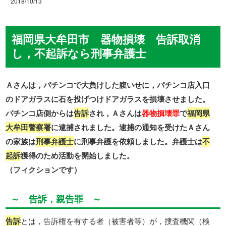
2018/10/13
福岡県大牟田市 器物損壊 告訴取消
し，不起訴なら刑事弁護士
Ａさんは，パチンコで大負けした腹いせに，パチンコ店入口
のドアガラスに石を投げつけドアガラスを損壊させました。
パチンコ店側からは
告訴
され，Ａさんは
器物損壊罪
で
福岡県
大牟田警察署
に逮捕されました。逮捕の通知を受けたＡさん
の家族は
刑事弁護士
に刑事弁護を依頼しました。弁護士は
不
起訴
獲得のため活動を開始しました。
（フィクションです）
～ 告訴，親告罪 ～
告訴
とは，告訴権を有する者（被害者等）が，捜査機関（検