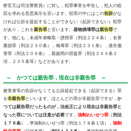
察官又は司法警察員）に対し，犯罪事実を申告し，犯人の処
罰を求める意思表示を言います。犯罪の中にはこの
告訴
がな
ければ公訴を提起することができない（起訴できない）犯罪
があり，これを
親告罪
と言います。
器物損壊罪は
親告罪
で
す。他にも，未成年者略取・誘拐罪（刑法２２４条），名誉
棄損罪（刑法２３０条），侮辱罪（刑法２３１条），過失傷
害罪（刑法２０９条），親族間の窃盗罪（刑法２４４条２
項，２３５条等）などがあります。
～ かつては親告罪，現在は非親告罪 ～
被害者等の告訴がなくても公訴提起できる（起訴できる）罪
を
非親告罪
といいます。ほとんどの罪が非親告罪ですが，
か
つては親告罪だったものが，法改正により現在は非親告罪と
なった罪については注意が必要
です。
強制わいせつ罪
（
刑法
１７６条
），準強制わいせつ罪（刑法１７８条１項），
強制
（旧強姦罪）（
），準強制性交等罪