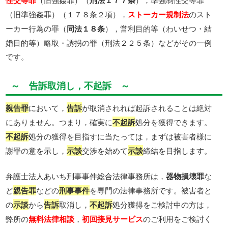
性交等罪
刑法１７７条
（旧準強姦罪）（１７８条２項），
ストーカー規制法
のスト
ーカー行為の罪（
同法１８条
），営利目的等（わいせつ・結
婚目的等）略取・誘拐の罪（刑法２２５条）などがその一例
です。
～ 告訴取消し，不起訴 ～
親告罪
において，
告訴
が取消されれば起訴されることは絶対
にありません。つまり，確実に
不起訴
処分を獲得できます。
不起訴
処分の獲得を目指すに当たっては，まずは被害者様に
謝罪の意を示し，
示談
交渉を始めて
示談
締結を目指します。
弁護士法人あいち刑事事件総合法律事務所は，
器物損壊罪
な
ど
親告罪
などの
刑事事件
を専門の法律事務所です。被害者と
の
示談
から
告訴
取消し，
不起訴
処分獲得をご検討中の方は，
弊所の
無料法律相談
，
初回接見サービス
のご利用をご検討く