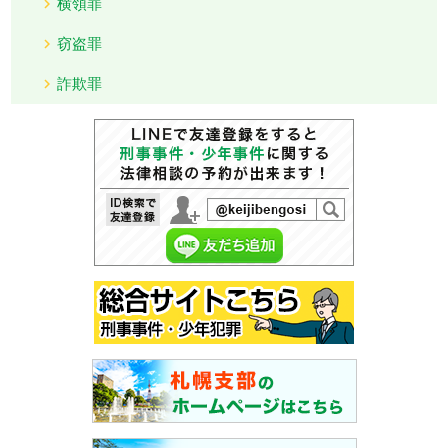
横領罪
窃盗罪
詐欺罪