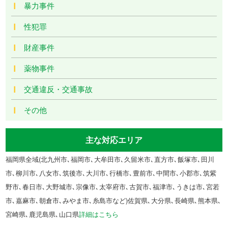
暴力事件
性犯罪
財産事件
薬物事件
交通違反・交通事故
その他
主な対応エリア
福岡県全域(北九州市､福岡市､大牟田市､久留米市､直方市､飯塚市､田川
市､柳川市､八女市､筑後市､大川市､行橋市､豊前市､中間市､小郡市､筑紫
野市､春日市､大野城市､宗像市､太宰府市､古賀市､福津市､うきは市､宮若
市､嘉麻市､朝倉市､みやま市､糸島市など)佐賀県､大分県､長崎県､熊本県､
宮崎県､鹿児島県､山口県
詳細はこちら