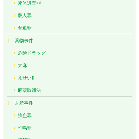
死体遺棄罪
殺人罪
脅迫罪
薬物事件
危険ドラッグ
大麻
覚せい剤
麻薬取締法
財産事件
強盗罪
恐喝罪