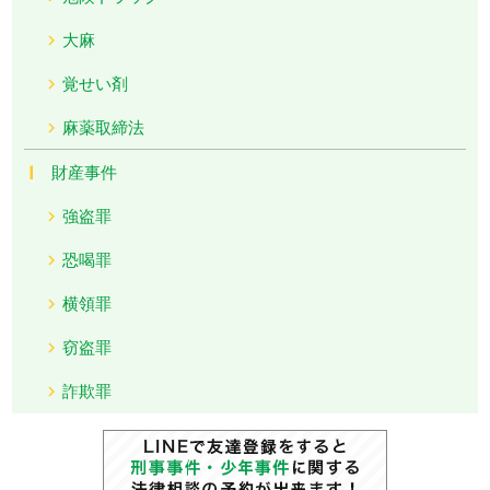
大麻
覚せい剤
麻薬取締法
財産事件
強盗罪
恐喝罪
横領罪
窃盗罪
詐欺罪