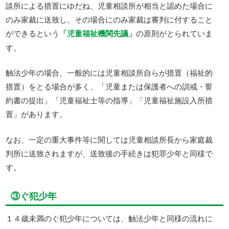
談所による措置にゆだね、児童相談所が相当と認めた場合に
のみ家裁に送致し、その場合にのみ家裁は審判に付すること
ができるという
「児童福祉機関先議」
の原則がとられていま
す。
触法少年の場合、一般的には児童相談所自らが措置（福祉的
措置）をとる場合が多く、「児童または保護者への訓戒・誓
約書の提出」「児童福祉士等の指導」「児童福祉施設入所措
置」があります。
なお、一定の重大事件等に関しては児童相談所長から家庭裁
判所に送致されますが、送致後の手続きは犯罪少年と同様で
す。
③ぐ犯少年
１４歳未満のぐ犯少年については、触法少年と同様の流れに