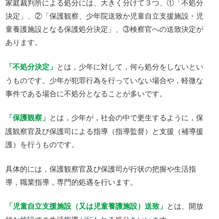
家庭裁判所による処分には、大きく分けて３つ、①「不処分
決定」、②「保護観察、少年院送致か児童自立支援施設・児
童養護施設となる保護処分決定」、③検察官への送致決定が
あります。
「不処分決定」
とは，少年に対して，何ら処分をしないとい
うものです。少年が犯罪行為を行っていない場合や，軽微な
事件である場合に不処分となることが多いです。
「保護観察」
とは，少年が，社会の中で更生するように，保
護観察官及び保護司による指導（指導監督）と支援（補導援
護）を行うものです。
具体的には，保護観察官及び保護司が行状の把握や生活指
導，職業指導，専門的処遇を行います。
「児童自立支援施設（又は児童養護施設）送致」
とは、開放