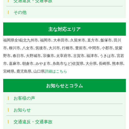
交通違反・交通事故
その他
主な対応エリア
福岡県全域(北九州市､福岡市､大牟田市､久留米市､直方市､飯塚市､田川
市､柳川市､八女市､筑後市､大川市､行橋市､豊前市､中間市､小郡市､筑紫
野市､春日市､大野城市､宗像市､太宰府市､古賀市､福津市､うきは市､宮若
市､嘉麻市､朝倉市､みやま市､糸島市など)佐賀県､大分県､長崎県､熊本県､
宮崎県､鹿児島県､山口県
詳細はこちら
お知らせとコラム
お客様の声
お知らせ
交通違反・交通事故