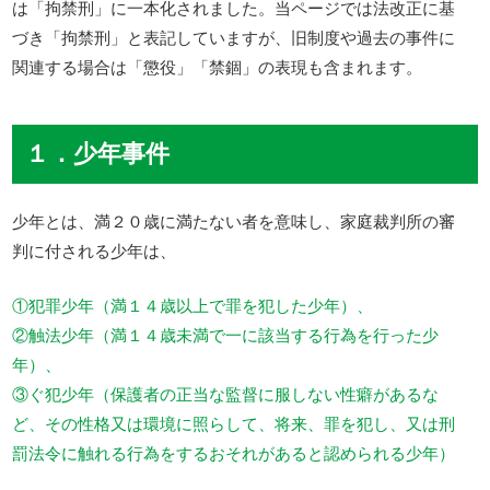
は「拘禁刑」に一本化されました。当ページでは法改正に基
づき「拘禁刑」と表記していますが、旧制度や過去の事件に
関連する場合は「懲役」「禁錮」の表現も含まれます。
１．少年事件
少年とは、満２０歳に満たない者を意味し、家庭裁判所の審
判に付される少年は、
①犯罪少年（満１４歳以上で罪を犯した少年）、
②触法少年（満１４歳未満で一に該当する行為を行った少
年）、
③ぐ犯少年（保護者の正当な監督に服しない性癖があるな
ど、その性格又は環境に照らして、将来、罪を犯し、又は刑
罰法令に触れる行為をするおそれがあると認められる少年）