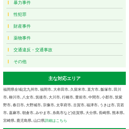
暴力事件
性犯罪
財産事件
薬物事件
交通違反・交通事故
その他
主な対応エリア
福岡県全域(北九州市､福岡市､大牟田市､久留米市､直方市､飯塚市､田川
市､柳川市､八女市､筑後市､大川市､行橋市､豊前市､中間市､小郡市､筑紫
野市､春日市､大野城市､宗像市､太宰府市､古賀市､福津市､うきは市､宮若
市､嘉麻市､朝倉市､みやま市､糸島市など)佐賀県､大分県､長崎県､熊本県､
宮崎県､鹿児島県､山口県
詳細はこちら