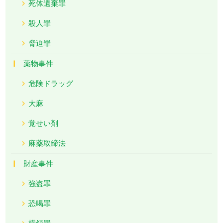
死体遺棄罪
殺人罪
脅迫罪
薬物事件
危険ドラッグ
大麻
覚せい剤
麻薬取締法
財産事件
強盗罪
恐喝罪
横領罪