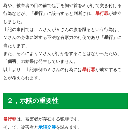
為や、被害者の目の前で包丁を胸や首をめがけて突き付ける
行為などが、「
暴行
」に該当すると判断され、
暴行罪
が成立
しました。
上記の事例では、ＡさんがＶさんの腹を蹴るという行為は、
Ｖさんの身体に対する不法な有形力の行使であり「
暴行
」に
当たります。
また、それによりＶさんがけがをすることはなかったため、
「
傷害
」の結果は発生していません。
以上より、上記事例のＡさんの行為には
暴行罪
が成立するこ
とが考えられます。
２，示談の重要性
暴行罪
は、被害者が存在する犯罪です。
そこで、被害者と
示談交渉
を試みます。