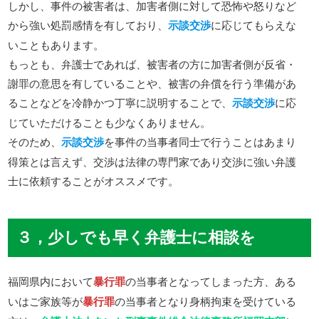
しかし、事件の被害者は、加害者側に対して恐怖や怒りなど
から強い処罰感情を有しており、
示談交渉
に応じてもらえな
いこともあります。
もっとも、弁護士であれば、被害者の方に加害者側が反省・
謝罪の意思を有していることや、被害の弁償を行う準備があ
ることなどを冷静かつ丁寧に説明することで、
示談交渉
に応
じていただけることも少なくありません。
そのため、
示談交渉
を事件の当事者同士で行うことはあまり
得策とは言えず、交渉は法律の専門家であり交渉に強い弁護
士に依頼することがオススメです。
３，少しでも早く弁護士に相談を
福岡県内において
暴行罪
の当事者となってしまった方、ある
いはご家族等が
暴行罪
の当事者となり身柄拘束を受けている