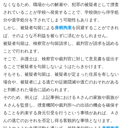
なくなるため、職場からの解雇や、犯罪の被疑者として捜査
されていることが学校へ発覚することで、学校側から停学処
分や退学処分を下されてしまう可能性もあります。
しかし、被疑者勾留による
身柄拘束
を回避することができれ
ば、そのような不利益を被らずに済むかもしれません。
被疑者勾留は、検察官が勾留請求し、裁判官が請求を認める
ことで行われます。
そこで、弁護士は、検察官や裁判官に対して意見書を提出す
ることで被疑者を勾留しないようはたらきかけます。
そもそも、被疑者勾留は、被疑者が定まった住居を有しない
場合や、被疑者による逃亡や証拠隠滅や逃亡のおそれがある
と判断された場合に認められます。
そのため、例えば、上記事例におけるＡさんの家族や親族が
Ａさんを監督し、捜査機関や裁判所への出頭の機会を確保す
ることを約束する身元引受を行うという事情があれば、Ａさ
んの逃亡のおそれを否定し得る客観的な事情となります。
以上のような弁護活動を通じて、被疑者勾留による