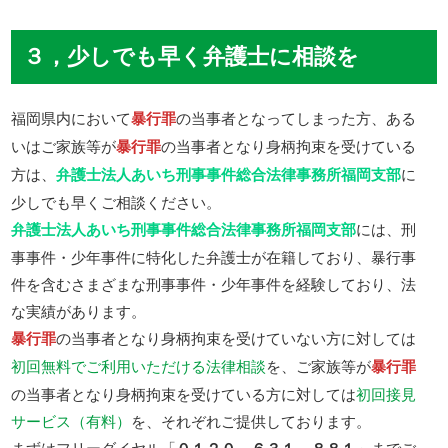
３，少しでも早く弁護士に相談を
福岡県内において
暴行罪
の当事者となってしまった方、ある
いはご家族等が
暴行罪
の当事者となり身柄拘束を受けている
方は、
弁護士法人あいち刑事事件総合法律事務所福岡支部
に
少しでも早くご相談ください。
弁護士法人あいち刑事事件総合法律事務所福岡支部
には、刑
事事件・少年事件に特化した弁護士が在籍しており、暴行事
件を含むさまざまな刑事事件・少年事件を経験しており、法
な実績があります。
暴行罪
の当事者となり身柄拘束を受けていない方に対しては
初回無料でご利用いただける法律相談
を、ご家族等が
暴行罪
の当事者となり身柄拘束を受けている方に対しては
初回接見
サービス（有料）
を、それぞれご提供しております。
まずはフリーダイヤル「
０１２０－６３１－８８１
」までご