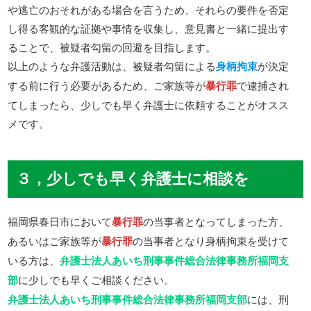
や逃亡のおそれがある場合を言うため、それらの要件を否定
し得る客観的な証拠や事情を収集し、意見書と一緒に提出す
ることで、被疑者勾留の回避を目指します。
以上のような弁護活動は、被疑者勾留による
身柄拘束
が決定
する前に行う必要があるため、ご家族等が
暴行罪
で逮捕され
てしまったら、少しでも早く弁護士に依頼することがオスス
メです。
３，少しでも早く弁護士に相談を
福岡県春日市において
暴行罪
の当事者となってしまった方、
あるいはご家族等が
暴行罪
の当事者となり身柄拘束を受けて
いる方は、
弁護士法人あいち刑事事件総合法律事務所福岡支
部
に少しでも早くご相談ください。
弁護士法人あいち刑事事件総合法律事務所福岡支部
には、刑