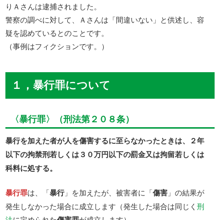
りＡさんは逮捕されました。
警察の調べに対して、Ａさんは「間違いない」と供述し、容
疑を認めているとのことです。
（事例はフィクションです。）
１，暴行罪について
〈暴行罪〉（刑法第２０８条）
暴行を加えた者が人を傷害するに至らなかったときは、２年
以下の拘禁刑若しくは３０万円以下の罰金又は拘留若しくは
科料に処する。
暴行罪
は、「
暴行
」を加えたが、被害者に「
傷害
」の結果が
発生しなかった場合に成立します（発生した場合は同じく
刑
法
に定められた
傷害罪
が成立します）。