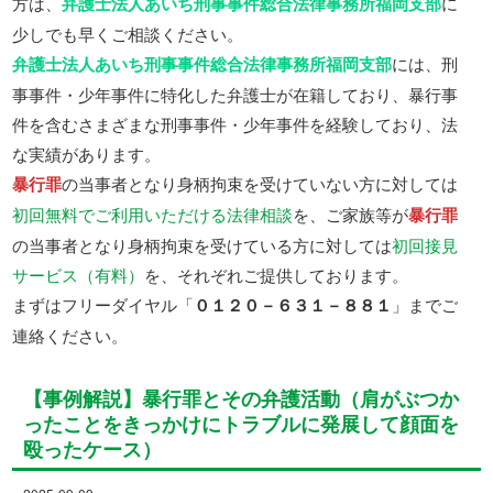
方は、
弁護士法人あいち刑事事件総合法律事務所福岡支部
に
少しでも早くご相談ください。
弁護士法人あいち刑事事件総合法律事務所福岡支部
には、刑
事事件・少年事件に特化した弁護士が在籍しており、暴行事
件を含むさまざまな刑事事件・少年事件を経験しており、法
な実績があります。
暴行罪
の当事者となり身柄拘束を受けていない方に対しては
初回無料でご利用いただける法律相談
を、ご家族等が
暴行罪
の当事者となり身柄拘束を受けている方に対しては
初回接見
サービス（有料）
を、それぞれご提供しております。
まずはフリーダイヤル「
０１２０－６３１－８８１
」までご
連絡ください。
【事例解説】暴行罪とその弁護活動（肩がぶつか
ったことをきっかけにトラブルに発展して顔面を
殴ったケース）