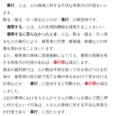
「
暴行
」とは、人の身体に対する不法な有形力の行使をいい
ます。
殴る・蹴る・引っ張るなどのが「
暴行
」の典型例です。
「
傷害する
」とは、人の生理的機能を侵害することをいい、
「
傷害するに至らなかったとき
」とは、殴る・蹴る・引っ張
るなどの暴行により、被害者に打撲・擦過傷・創傷などの外
傷を負わせることをいいます。
また、被害者の身体に直接接触しなくても、傷害の危険を有
する有形力の行使があれば、
暴行罪
は成立します。
過去の裁判例では、人の数歩手前を狙って石を投げつける行
為や、被害者の目の前で包丁を胸や首をめがけて突き付ける
行為などが、「
暴行
」に該当すると判断され、
暴行罪
が成立
しました。
上記の事例におけるＡさんのＶさんの胸ぐらを掴んで壁に押
し付けるという行為は、Ｖさんの身体に対する不法な有形力
の行使であり「
暴行
」に当たります。