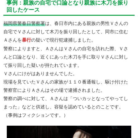
事例：親族の自宅で口論となり親族に木刀を振り
回したケース
福岡県警春日警察署
は、春日市内にある親族の男性Ｖさんの
自宅でＶさんに対して木刀を振り回したとして、同市に住む
Ａさんを
暴行
の疑いで現行犯逮捕しました。
警察によりますと、ＡさんはＶさんの自宅を訪れた際、Ｖさ
んと口論となり、近くにあった木刀を手に取りＶさんに対し
て振り回した疑いが持たれています。
Ｖさんにけがはありませんでした。
現場を見ていたＶさんの家族が１１０番通報し、駆け付けた
警察官によりＡさんはその場で逮捕されました。
警察の調べに対して、Ａさんは「ついカッとなってやってし
まった」などと供述し、容疑を認めているとのことです。
（事例はフィクションです。）