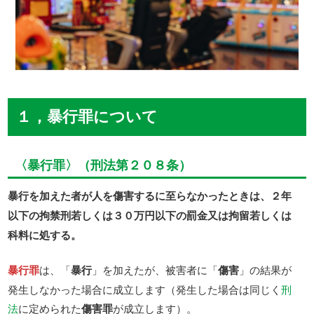
１，暴行罪について
〈暴行罪〉（刑法第２０８条）
暴行を加えた者が人を傷害するに至らなかったときは、２年
以下の拘禁刑若しくは３０万円以下の罰金又は拘留若しくは
科料に処する。
暴行罪
は、「
暴行
」を加えたが、被害者に「
傷害
」の結果が
発生しなかった場合に成立します（発生した場合は同じく
刑
法
に定められた
傷害罪
が成立します）。