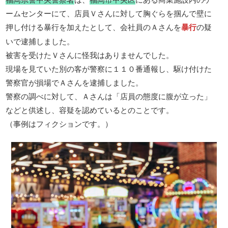
ームセンターにて、店員Ｖさんに対して胸ぐらを掴んで壁に
押し付ける暴行を加えたとして、会社員のＡさんを
暴行
の疑
いで逮捕しました。
被害を受けたＶさんに怪我はありませんでした。
現場を見ていた別の客が警察に１１０番通報し、駆け付けた
警察官が損場でＡさんを逮捕しました。
警察の調べに対して、Ａさんは「店員の態度に腹が立った」
などと供述し、容疑を認めているとのことです。
（事例はフィクションです。）