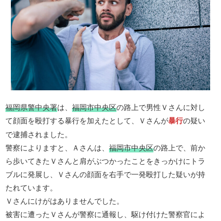
福岡県警中央署
は、
福岡市中央区
の路上で男性Ｖさんに対し
て顔面を殴打する暴行を加えたとして、Ｖさんが
暴行
の疑い
で逮捕されました。
警察によりますと、Ａさんは、
福岡市中央区
の路上で、前か
ら歩いてきたＶさんと肩がぶつかったことをきっかけにトラ
ブルに発展し、Ｖさんの顔面を右手で一発殴打した疑いが持
たれています。
Ｖさんにけがはありませんでした。
被害に遭ったＶさんが警察に通報し、駆け付けた警察官によ