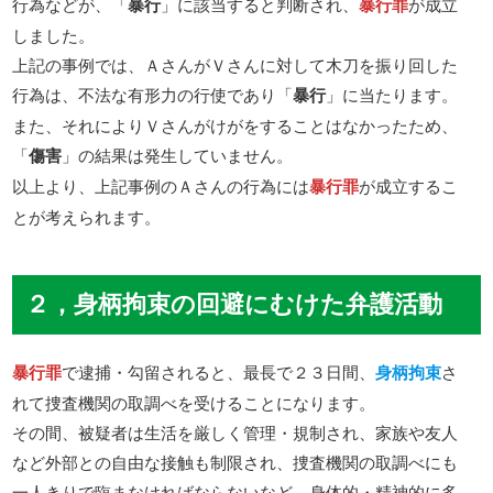
行為などが、「
暴行
」に該当すると判断され、
暴行罪
が成立
しました。
上記の事例では、ＡさんがＶさんに対して木刀を振り回した
行為は、不法な有形力の行使であり「
暴行
」に当たります。
また、それによりＶさんがけがをすることはなかったため、
「
傷害
」の結果は発生していません。
以上より、上記事例のＡさんの行為には
暴行罪
が成立するこ
とが考えられます。
２，身柄拘束の回避にむけた弁護活動
暴行罪
で逮捕・勾留されると、最長で２３日間、
身柄拘束
さ
れて捜査機関の取調べを受けることになります。
その間、被疑者は生活を厳しく管理・規制され、家族や友人
など外部との自由な接触も制限され、捜査機関の取調べにも
一人きりで臨まなければならないなど、身体的・精神的に多