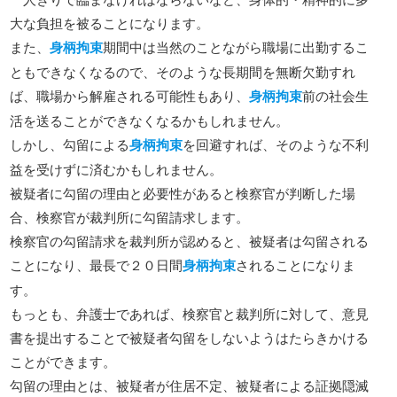
大な負担を被ることになります。
また、
身柄拘束
期間中は当然のことながら職場に出勤するこ
ともできなくなるので、そのような長期間を無断欠勤すれ
ば、職場から解雇される可能性もあり、
身柄拘束
前の社会生
活を送ることができなくなるかもしれません。
しかし、勾留による
身柄拘束
を回避すれば、そのような不利
益を受けずに済むかもしれません。
被疑者に勾留の理由と必要性があると検察官が判断した場
合、検察官が裁判所に勾留請求します。
検察官の勾留請求を裁判所が認めると、被疑者は勾留される
ことになり、最長で２０日間
身柄拘束
されることになりま
す。
もっとも、弁護士であれば、検察官と裁判所に対して、意見
書を提出することで被疑者勾留をしないようはたらきかける
ことができます。
勾留の理由とは、被疑者が住居不定、被疑者による証拠隠滅