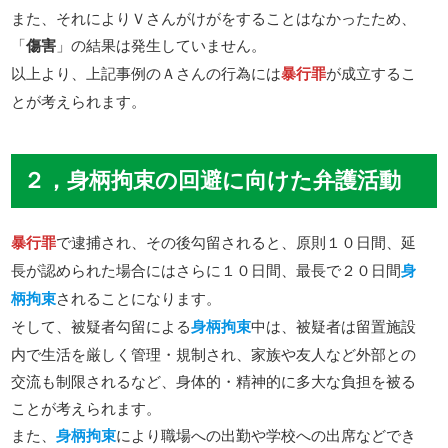
また、それによりＶさんがけがをすることはなかったため、
「
傷害
」の結果は発生していません。
以上より、上記事例のＡさんの行為には
暴行罪
が成立するこ
とが考えられます。
２，身柄拘束の回避に向けた弁護活動
暴行罪
で逮捕され、その後勾留されると、原則１０日間、延
長が認められた場合にはさらに１０日間、最長で２０日間
身
柄拘束
されることになります。
そして、被疑者勾留による
身柄拘束
中は、被疑者は留置施設
内で生活を厳しく管理・規制され、家族や友人など外部との
交流も制限されるなど、身体的・精神的に多大な負担を被る
ことが考えられます。
また、
身柄拘束
により職場への出勤や学校への出席などでき