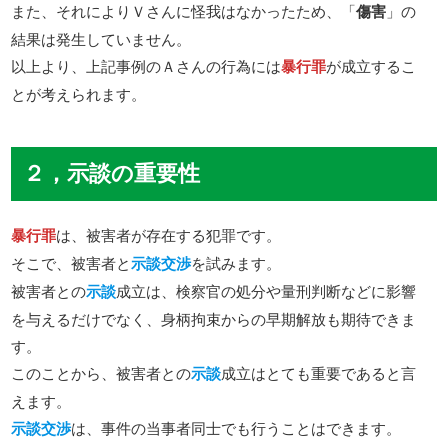
また、それによりＶさんに怪我はなかったため、「
傷害
」の
結果は発生していません。
以上より、上記事例のＡさんの行為には
暴行罪
が成立するこ
とが考えられます。
２，示談の重要性
暴行罪
は、被害者が存在する犯罪です。
そこで、被害者と
示談交渉
を試みます。
被害者との
示談
成立は、検察官の処分や量刑判断などに影響
を与えるだけでなく、身柄拘束からの早期解放も期待できま
す。
このことから、被害者との
示談
成立はとても重要であると言
えます。
示談交渉
は、事件の当事者同士でも行うことはできます。