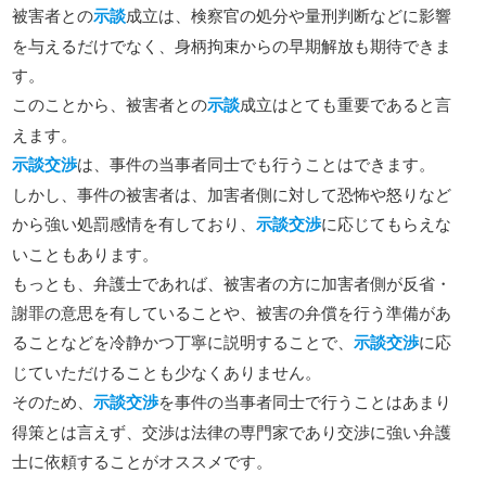
被害者との
示談
成立は、検察官の処分や量刑判断などに影響
を与えるだけでなく、身柄拘束からの早期解放も期待できま
す。
このことから、被害者との
示談
成立はとても重要であると言
えます。
示談交渉
は、事件の当事者同士でも行うことはできます。
しかし、事件の被害者は、加害者側に対して恐怖や怒りなど
から強い処罰感情を有しており、
示談交渉
に応じてもらえな
いこともあります。
もっとも、弁護士であれば、被害者の方に加害者側が反省・
謝罪の意思を有していることや、被害の弁償を行う準備があ
ることなどを冷静かつ丁寧に説明することで、
示談交渉
に応
じていただけることも少なくありません。
そのため、
示談交渉
を事件の当事者同士で行うことはあまり
得策とは言えず、交渉は法律の専門家であり交渉に強い弁護
士に依頼することがオススメです。