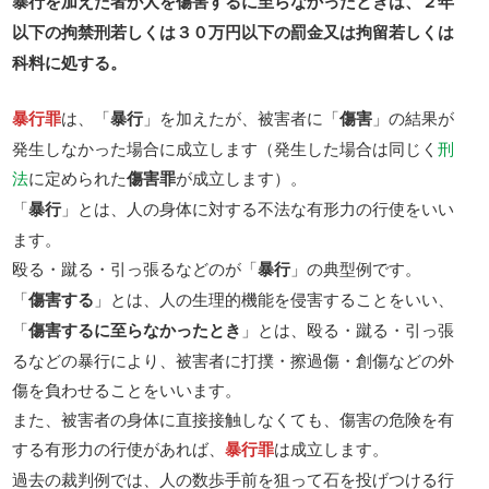
暴行を加えた者が人を傷害するに至らなかったときは、２年
以下の拘禁刑若しくは３０万円以下の罰金又は拘留若しくは
科料に処する。
暴行罪
は、「
暴行
」を加えたが、被害者に「
傷害
」の結果が
発生しなかった場合に成立します（発生した場合は同じく
刑
法
に定められた
傷害罪
が成立します）。
「
暴行
」とは、人の身体に対する不法な有形力の行使をいい
ます。
殴る・蹴る・引っ張るなどのが「
暴行
」の典型例です。
「
傷害する
」とは、人の生理的機能を侵害することをいい、
「
傷害するに至らなかったとき
」とは、殴る・蹴る・引っ張
るなどの暴行により、被害者に打撲・擦過傷・創傷などの外
傷を負わせることをいいます。
また、被害者の身体に直接接触しなくても、傷害の危険を有
する有形力の行使があれば、
暴行罪
は成立します。
過去の裁判例では、人の数歩手前を狙って石を投げつける行