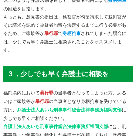
身柄拘束
の回避を目指します。
もっとも、意見書の提出は、検察官が勾留請求して裁判官が
その請求を認めて被疑者勾留を決定するまでに行う必要があ
るため、ご家族等が
暴行罪
で
身柄拘束
されてしまった場合に
は、少しでも早く弁護士に相談されることをオススメしま
す。
３，少しでも早く弁護士に相談を
福岡県内において
暴行罪
の当事者となってしまった方、ある
いはご家族等が
暴行罪
の当事者となり身柄拘束を受けている
方は、
弁護士法人あいち刑事事件総合法律事務所福岡支部
に
少しでも早くご相談ください。
弁護士法人あいち刑事事件総合法律事務所福岡支部
には、刑
事事件・少年事件に特化した弁護士が在籍しており、暴行事