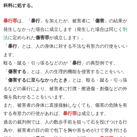
科料に処する。
暴行罪
は、「
暴行
」を加えたが、被害者に「
傷害
」の結果が
発生しなかった場合に成立します（発生した場合は同じく
刑
法
に定められた
傷害罪
が成立します）。
「
暴行
」とは、人の身体に対する不法な有形力の行使をいい
ます。
殴る・蹴る・引っ張るなどのが「
暴行
」の典型例です。
「
傷害する
」とは、人の生理的機能を侵害することをいい、
「
傷害するに至らなかったとき
」とは、殴る・蹴る・引っ張
るなどの暴行により、被害者に打撲・擦過傷・創傷などの外
傷を負わせることをいいます。
また、被害者の身体に直接接触しなくても、傷害の危険を有
する有形力の行使があれば、
暴行罪
は成立します。
過去の裁判例では、人の数歩手前を狙って石を投げつける行
為や、被害者の目の前で包丁を胸や首をめがけて突き付ける