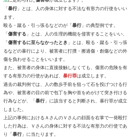
「
暴行
」とは、人の身体に対する不法な有形力の行使をいい
ます。
殴る・蹴る・引っ張るなどのが「
暴行
」の典型例です。
「
傷害する
」とは、人の生理的機能を侵害することをいい、
「
傷害するに至らなかったとき
」とは、殴る・蹴る・引っ張
るなどの暴行により、被害者に打撲・擦過傷・創傷などの外
傷を負わせることをいいます。
また、被害者の身体に直接接触しなくても、傷害の危険を有
する有形力の行使があれば、
暴行罪
は成立します。
過去の裁判例では、人の数歩手前を狙って石を投げつける行
為や、被害者の目の前で包丁を胸や首をめがけて突き付ける
行為などが、「
暴行
」に該当すると判断され、暴行罪が成立
しました。
上記の事例におけるＡさんのＶさんの顔面を右掌で一発殴打
した行為は、Ｖさんの身体に対する不法な有形力の行使であ
り「
暴行
」に当たります。