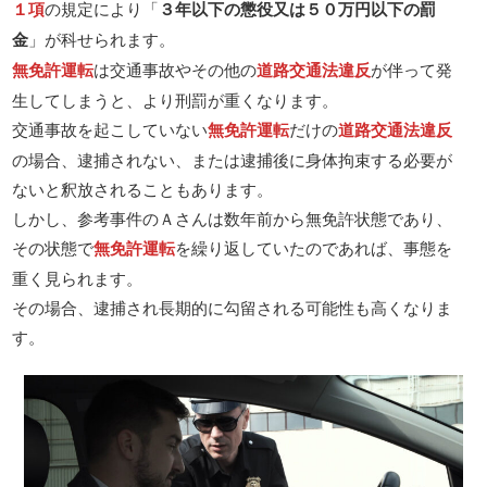
１項
の規定により「
３年以下の懲役又は５０万円以下の罰
金
」が科せられます。
無免許運転
は交通事故やその他の
道路交通法違反
が伴って発
生してしまうと、より刑罰が重くなります。
交通事故を起こしていない
無免許運転
だけの
道路交通法違反
の場合、逮捕されない、または逮捕後に身体拘束する必要が
ないと釈放されることもあります。
しかし、参考事件のＡさんは数年前から無免許状態であり、
その状態で
無免許運転
を繰り返していたのであれば、事態を
重く見られます。
その場合、逮捕され長期的に勾留される可能性も高くなりま
す。