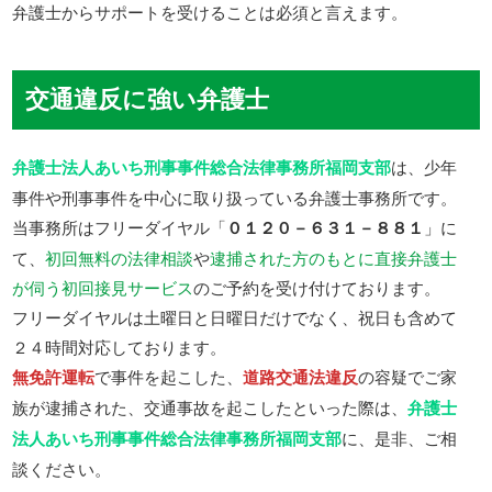
弁護士からサポートを受けることは必須と言えます。
交通違反に強い弁護士
弁護士法人あいち刑事事件総合法律事務所福岡支部
は、少年
事件や刑事事件を中心に取り扱っている弁護士事務所です。
当事務所はフリーダイヤル「
０１２０－６３１－８８１
」に
て、
初回無料の法律相談
や
逮捕された方のもとに直接弁護士
が伺う初回接見サービス
のご予約を受け付けております。
フリーダイヤルは土曜日と日曜日だけでなく、祝日も含めて
２４時間対応しております。
無免許運転
で事件を起こした、
道路交通法違反
の容疑でご家
族が逮捕された、交通事故を起こしたといった際は、
弁護士
法人あいち刑事事件総合法律事務所福岡支部
に、是非、ご相
談ください。