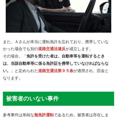
また、Ａさんが本当に運転免許を忘れており、携帯していな
かった場合でも別の
道路交通法違反
が成立します。
その場合、「
免許を受けた者は、自動車等を運転するとき
は、当該自動車等に係る免許証を携帯していなければならな
い。
」と定められた
道路交通法第９５条
が適用され、罰金と
なります。
被害者のいない事件
参考事件は単純な
無免許運転
であるため、被害者は存在しま