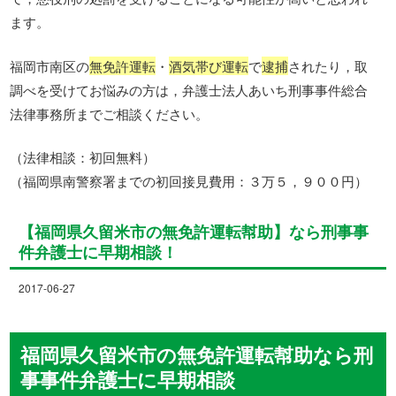
ます。
福岡市南区の
無免許運転
・
酒気帯び運転
で
逮捕
されたり，取
調べを受けてお悩みの方は，弁護士法人あいち刑事事件総合
法律事務所までご相談ください。
（法律相談：初回無料）
（福岡県南警察署までの初回接見費用：３万５，９００円）
【福岡県久留米市の無免許運転幇助】なら刑事事
件弁護士に早期相談！
2017-06-27
福岡県久留米市の無免許運転幇助なら刑
事事件弁護士に早期相談