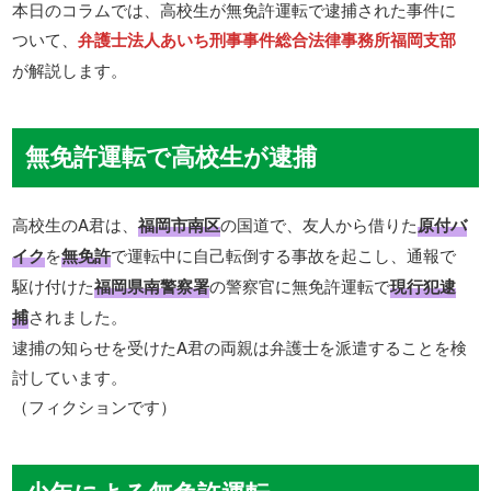
本日のコラムでは、高校生が無免許運転で逮捕された事件に
ついて、
弁護士法人あいち刑事事件総合法律事務所福岡支部
が解説します。
無免許運転で高校生が逮捕
高校生のA君は、
福岡市南区
の国道で、友人から借りた
原付バ
イク
を
無免許
で運転中に自己転倒する事故を起こし、通報で
駆け付けた
福岡県南警察署
の警察官に無免許運転で
現行犯逮
捕
されました。
逮捕の知らせを受けたA君の両親は弁護士を派遣することを検
討しています。
（フィクションです）