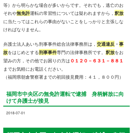
等）から明らかな場合が多いからです。それでも，逃亡のお
それや
無免許
運転の常習性については疑われますから，
釈放
に当たってはこれらの事由がないことをしっかりと主張しな
ければなりません。
弁護士法人あいち刑事事件総合法律事務所は，
交通違反
・
事
故
をはじめとする
刑事事件
専門の法律事務所です。
釈放
をお
望みの方，その他でお困りの方は
０１２０－６３１－８８１
までお気軽にお電話ください。
（福岡県朝倉警察署までの初回接見費用：４１，８００円）
福岡市中央区の無免許運転で逮捕 身柄解放に向
けて弁護士が接見
2018-07-01