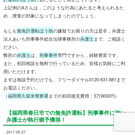
上記例のAさんは，このような行為にあたると考えられるた
め，捜査の対象になってしまったのでしょう。
もしも
無免許運転ほう助
の嫌疑でお困りの方は是非，弁護士
法人あいち刑事事件総合法律事務所の
弁護士
まで、ご相談く
ださい。
弊所の
弁護士
は、
刑事事件
専門ですから，経験豊富です。
また，初回相談を無料で行っているため、皆様お気軽にご利
用いただけます。
まずは相談予約だけでも、フリーダイヤル0120-631-881まで
お電話ください。
（
福岡県久留米警察署
までの初回接見費用：3万9000円）
【福岡県春日市での無免許運転】刑事事件に強い
弁護士が執行猶予獲得！
2017-05-27