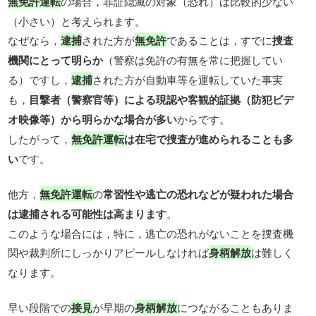
無免許運転
の場合，罪証隠滅の対象（恐れ）は比較的少ない
（小さい）と考えられます。
なぜなら，
逮捕
された方が
無免許
であることは，すでに
捜査
機関にとって明らか
（警察は免許の有無を常に把握してい
る）ですし，
逮捕
された方が自動車等を運転していた事実
も，
目撃者（警察官等）による現認や客観的証拠（防犯ビデ
オ映像等）から明らかな場合が多い
からです。
したがって，
無免許運転
は在宅で捜査が進められることも多
い
です。
他方，
無免許運転
の
常習性や逃亡の恐れなどが疑われた場合
は逮捕される可能性は高まります
。
このような場合には，特に，逃亡の恐れがないことを捜査機
関や裁判所にしっかりアピールしなければ
身柄解放
は難しく
なります。
早い段階での
接見
が早期の
身柄解放
につながることもありま