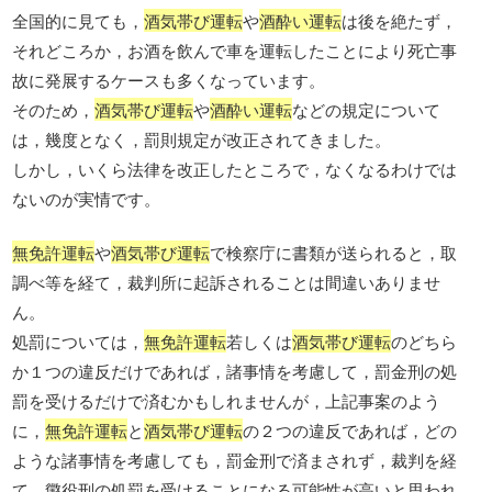
全国的に見ても，
酒気帯び運転
や
酒酔い運転
は後を絶たず，
それどころか，お酒を飲んで車を運転したことにより死亡事
故に発展するケースも多くなっています。
そのため，
酒気帯び運転
や
酒酔い運転
などの規定について
は，幾度となく，罰則規定が改正されてきました。
しかし，いくら法律を改正したところで，なくなるわけでは
ないのが実情です。
無免許運転
や
酒気帯び運転
で検察庁に書類が送られると，取
調べ等を経て，裁判所に起訴されることは間違いありませ
ん。
処罰については，
無免許運転
若しくは
酒気帯び運転
のどちら
か１つの違反だけであれば，諸事情を考慮して，罰金刑の処
罰を受けるだけで済むかもしれませんが，上記事案のよう
に，
無免許運転
と
酒気帯び運転
の２つの違反であれば，どの
ような諸事情を考慮しても，罰金刑で済まされず，裁判を経
て，懲役刑の処罰を受けることになる可能性が高いと思われ