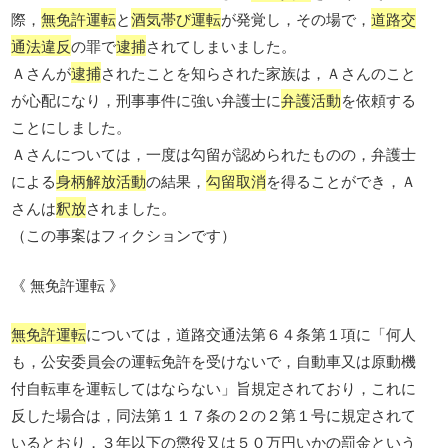
際，
無免許運転
と
酒気帯び運転
が発覚し，その場で，
道路交
通法違反
の罪で
逮捕
されてしまいました。
Ａさんが
逮捕
されたことを知らされた家族は，Ａさんのこと
が心配になり，刑事事件に強い弁護士に
弁護活動
を依頼する
ことにしました。
Ａさんについては，一度は勾留が認められたものの，弁護士
による
身柄解放活動
の結果，
勾留取消
を得ることができ，Ａ
さんは
釈放
されました。
（この事案はフィクションです）
《 無免許運転 》
無免許運転
については，道路交通法第６４条第１項に「何人
も，公安委員会の運転免許を受けないで，自動車又は原動機
付自転車を運転してはならない」旨規定されており，これに
反した場合は，同法第１１７条の２の２第１号に規定されて
いるとおり，３年以下の懲役又は５０万円いかの罰金という