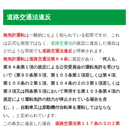
道路交通法違反
無免許運転
は一般的にもよく知られている犯罪ですが、これ
は正式な表現ではなく、
道路交通法
の規定に違反した場合は
どのような罪状でも
道路交通法違反
と呼称されます。
無免許運転
は
道路交通法第６４条
に規定があり、「
何人も、
第８４条第１項の規定による公安委員会の運転免許を受けな
いで（第９０条第５項、第１０３条第１項若しくは第４項、
第１０３条の２第１項、第１０４条の２の３第１項若しくは
第３項又は同条第５項において準用する第１０３条第４項の
規定により運転免許の効力が停止されている場合を含
む。）、自動車又は原動機付自転車を運転してはならな
い。
」と定められています。
この条文に違反した場合、
道路交通法第１１７条の２の２第