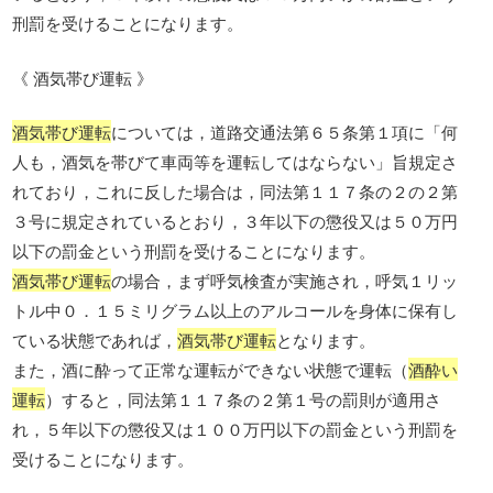
刑罰を受けることになります。
《 酒気帯び運転 》
酒気帯び運転
については，道路交通法第６５条第１項に「何
人も，酒気を帯びて車両等を運転してはならない」旨規定さ
れており，これに反した場合は，同法第１１７条の２の２第
３号に規定されているとおり，３年以下の懲役又は５０万円
以下の罰金という刑罰を受けることになります。
酒気帯び運転
の場合，まず呼気検査が実施され，呼気１リッ
トル中０．１５ミリグラム以上のアルコールを身体に保有し
ている状態であれば，
酒気帯び運転
となります。
また，酒に酔って正常な運転ができない状態で運転（
酒酔い
運転
）すると，同法第１１７条の２第１号の罰則が適用さ
れ，５年以下の懲役又は１００万円以下の罰金という刑罰を
受けることになります。