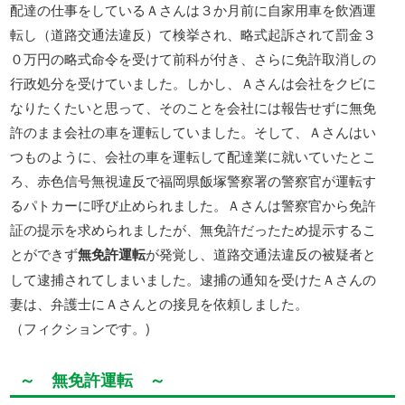
配達の仕事をしているＡさんは３か月前に自家用車を飲酒運
転し（道路交通法違反）て検挙され、略式起訴されて罰金３
０万円の略式命令を受けて前科が付き、さらに免許取消しの
行政処分を受けていました。しかし、Ａさんは会社をクビに
なりたくたいと思って、そのことを会社には報告せずに無免
許のまま会社の車を運転していました。そして、Ａさんはい
つものように、会社の車を運転して配達業に就いていたとこ
ろ、赤色信号無視違反で福岡県飯塚警察署の警察官が運転す
るパトカーに呼び止められました。Ａさんは警察官から免許
証の提示を求められましたが、無免許だったため提示するこ
とができず
無免許運転
が発覚し、道路交通法違反の被疑者と
して逮捕されてしまいました。逮捕の通知を受けたＡさんの
妻は、弁護士にＡさんとの接見を依頼しました。
（フィクションです。)
～ 無免許運転 ～