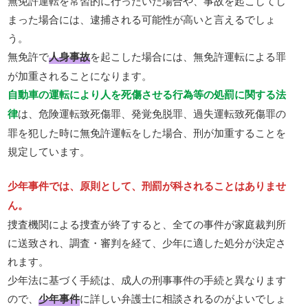
無免許運転を常習的に行ったいた場合や、事故を起こしてし
まった場合には、逮捕される可能性が高いと言えるでしょ
う。
無免許で
人身事故
を起こした場合には、無免許運転による罪
が加重されることになります。
自動車の運転により人を死傷させる行為等の処罰に関する法
律
は、危険運転致死傷罪、発覚免脱罪、過失運転致死傷罪の
罪を犯した時に無免許運転をした場合、刑が加重することを
規定しています。
少年事件では、原則として、刑罰が科されることはありませ
ん。
捜査機関による捜査が終了すると、全ての事件が家庭裁判所
に送致され、調査・審判を経て、少年に適した処分が決定さ
れます。
少年法に基づく手続は、成人の刑事事件の手続と異なります
ので、
少年事件
に詳しい弁護士に相談されるのがよいでしょ