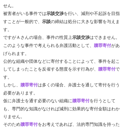
せん。
被害者がいる事件では
示談交渉
を行い、減刑や不起訴を目指
すことが一般的で、
示談
の締結は処分に大きな影響を与えま
す。
ですがＡさんの場合、事件の性質上
示談交渉
はできません。
このような事件で考えられる弁護活動として、
贖罪寄付
があ
げられます。
公的な組織や団体などに寄付することによって、事件を起こ
してしまったことを反省する態度を示す行為が、
贖罪寄付
で
す。
しかし、
贖罪寄付
は多くの場合、弁護士を通して寄付を行う
必要があります。
仮に弁護士を通す必要のない組織に
贖罪寄付
を行うとして
も、専門的な知識がなければ減刑に効果的な寄付金額はわか
りません。
そのため
贖罪寄付
をお考えであれば、法的専門知識を持った