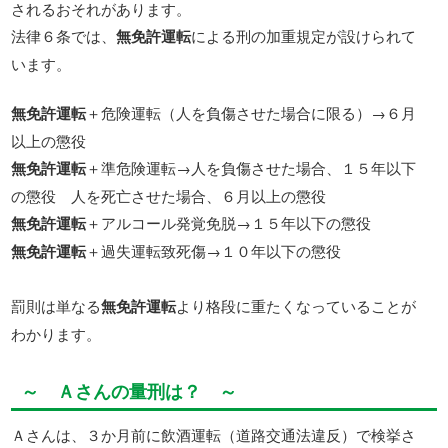
されるおそれがあります。
法律６条では、
無免許運転
による刑の加重規定が設けられて
います。
無免許運転
＋危険運転（人を負傷させた場合に限る）→６月
以上の懲役
無免許運転
＋準危険運転→人を負傷させた場合、１５年以下
の懲役 人を死亡させた場合、６月以上の懲役
無免許運転
＋アルコール発覚免脱→１５年以下の懲役
無免許運転
＋過失運転致死傷→１０年以下の懲役
罰則は単なる
無免許運転
より格段に重たくなっていることが
わかります。
～ Ａさんの量刑は？ ～
Ａさんは、３か月前に飲酒運転（道路交通法違反）で検挙さ