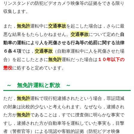
リンスタンドの防犯ビデオカメラ映像等の証拠をできる限り
収集します。
また，
無免許
運転中に
交通事故
を起こした場合は，さらに最
悪な結果をもたらしかねません。
交通事故
について定めた
自
動車の運転により人を死傷させる行為等の処罰に関する法律
６条４項
では，
交通事故
（自動車運転中に人を死傷させた場
合）を起こしたときに
無免許
運転だった場合は
１０年以下の
懲役
に処すると定めています。
～ 無免許運転と釈放 ～
ただ，
無免許
運転で現行犯逮捕されたという場合，罪証隠滅
の対象は比較的少ないと考えられます。なぜなら，逮捕され
た方が
無免許
であることは，すでに捜査側に明らかな事実で
すし，逮捕された方が自動車等を運転していた事実も，目撃
者（警察官等）による現認や客観的証拠（防犯ビデオ映像