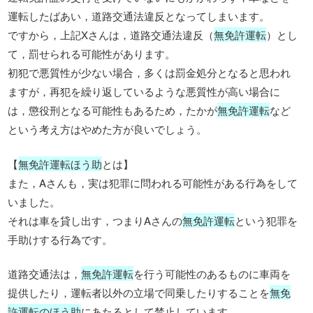
運転したばあい，道路交通法違反となってしまいます。
ですから，上記Xさんは，道路交通法違反（
無免許運転
）とし
て，罰せられる可能性があります。
初犯で悪質性が少ない場合，多くは罰金処分となると思われ
ますが，再犯を繰り返しているような悪質性が高い場合に
は，懲役刑となる可能性もあるため，たかが
無免許運転
など
という考え方はやめた方が良いでしょう。
【
無免許運転ほう助
とは】
また，Aさんも，実は犯罪に問われる可能性がある行為をして
いました。
それは車を貸し出す，つまりAさんの
無免許運転
という犯罪を
手助けする行為です。
道路交通法は，
無免許運転
を行う可能性のあるものに車両を
提供したり，運転者以外の立場で同乗したりすることを
無免
許運転のほう助
にあたるとして禁止しています。