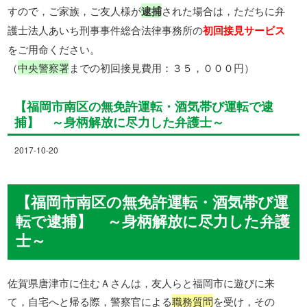
すので，ご家族，ご友人様が
逮捕
された場合は，ただちに弁
護士法人あいち刑事事件総合法律事務所の
初回接見サービス
をご用命ください。
（
中央警察署
までの初回接見費用：３５，０００円）
【福岡市南区の無免許運転・酒気帯び運転で逮
捕】 ～身柄解放に尽力した弁護士～
2017-10-20
【福岡市南区の無免許運転・酒気帯び運
転で逮捕】 ～身柄解放に尽力した弁護
士～
佐賀県唐津市に住むＡさんは，友人らと福岡市に遊びに来
て，自宅へと帰る際，警察官による
職務質問
を受け，その