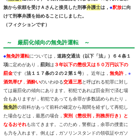
族から依頼を受けＡさんと接見した刑事
弁護士
は，
※
釈放
に向
けて刑事弁護を始めることにしました。
（フィクションです）
～ 厳罰化傾向の無免許運転 ～
※
無免許運転
については，
道路交通法（以下「法」）６４条１
項
に定めがあり，
罰則
は
３年以下の懲役又は５０万円以下の
罰金
です（
法１１７条の２の２第１号
）。近年は，
無免許
，
※
酒気帯び
，
酒酔い
のいわゆる
交通三悪
と呼ばれる犯罪に対し
ては厳罰化の傾向にあります。初犯であれば罰金刑で済む場
合もありますが，初犯であっても余罪が多数認められたり，
無免許
の前科があって前科の確定から期間を経ずして再犯し
た場合などは，最悪の場合，
実刑（懲役刑，刑務所行き）と
なるおそれ
も出てきます。このため，警察は，余罪の捜査に
も力を入れます。例えば，ガソリンスタンドの領収証やガソ