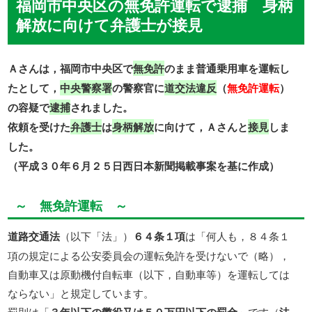
福岡市中央区の無免許運転で逮捕 身柄
解放に向けて弁護士が接見
Ａさんは，福岡市中央区で
無免許
のまま普通乗用車を運転し
たとして，
中央警察署
の警察官に
道交法違反
（
無免許運転
）
の容疑で
逮捕
されました。
依頼を受けた
弁護士
は
身柄解放
に向けて，Ａさんと
接見
しま
した。
（平成３０年６月２５日西日本新聞掲載事案を基に作成）
～ 無免許運転 ～
道路交通法
（以下「法」）
６４条１項
は「何人も，８４条１
項の規定による公安委員会の運転免許を受けないで（略），
自動車又は原動機付自転車（以下，自動車等）を運転しては
ならない」と規定しています。
罰則は「
」です（