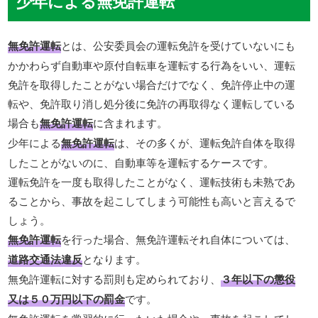
少年による無免許運転
無免許運転
とは、公安委員会の運転免許を受けていないにも
かかわらず自動車や原付自転車を運転する行為をいい、運転
免許を取得したことがない場合だけでなく、免許停止中の運
転や、免許取り消し処分後に免許の再取得なく運転している
場合も
無免許運転
に含まれます。
少年による
無免許運転
は、その多くが、運転免許自体を取得
したことがないのに、自動車等を運転するケースです。
運転免許を一度も取得したことがなく、運転技術も未熟であ
ることから、事故を起こしてしまう可能性も高いと言えるで
しょう。
無免許運転
を行った場合、無免許運転それ自体については、
道路交通法違反
となります。
無免許運転に対する罰則も定められており、
３年以下の懲役
又は５０万円以下の罰金
です。