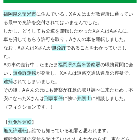
福岡県久留米市
に住んでいる，Xさんはまだ教習所に通ってい
る最中で免許を交付されてはいませんでした。
しかし、どうしても公道を運転したかったXさんはAさんに、
車を貸してもらう許可を取り，Aさんの車を運転しました。
なお，AさんはXさんが
無免許
であることをわかっていまし
た。
Aの車の走行中，たまたま
福岡県久留米警察署
の職務質問に会
い，
無免許運転
が発覚し、Xさんは道路交通法違反の容疑で、
逮捕
されてしまいました。
その後，Aさんの元にも警察が任意の取り調べに来たため，不
安になったXさんは
刑事事件
に強い
弁護士
に相談しました。
（フィクションです。）
【
無免許運転
】
無免許運転
は誰でも知っている犯罪と思われます。
運転免許証の交付を受けていないにもかかわらず，車などを