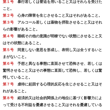
第１号
暴行若しくは脅迫を用いること又はそれらを受けた
こと。
第２号
心身の障害を生じさせること又はそれがあること。
第３号
アルコール若しくは薬物を摂取させること又はそれ
らの影響があること。
第４号
睡眠その他の意識が明瞭でない状態にさせること又
はその状態にあること。
第５号
同意しない意思を形成し、表明し又は全うするいと
まがないこと。
第６号
予想と異なる事態に直面させて恐怖させ、若しくは
驚愕させること又はその事態に直面して恐怖し、若しくは驚
愕していること。
第７号
虐待に起因する心理的反応を生じさせること又はそ
れがあること。
第８号
経済的又は社会的関係上の地位に基づく影響力によ
って受ける不利益を憂慮させること又はそれを憂慮している