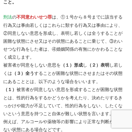
こと。
刑法
の
不同意わいせつ罪
は、①１号から８号までに該当する
行為又は事由若しくはこれらに類する行為又は事由により、
②同意しない意思を形成し、表明し若しくは全うすることが
困難な状態にさせ又はその状態にあることに乗じて、③わい
せつな行為をした者は、④婚姻関係の有無にかかわることな
く成立します。
被害者が同意をしない意思を
（１）形成
し
（２）表明
し若し
くは
（３）全う
することが困難な状態にさせまたはその状態
にあることとは、以下のような場合をいいます。
（１）
被害者が同意しない意思を形成することが困難な状態
とは、性的行為をするかどうかを考えたり、決めたりするき
っかけや能力が不足していて、性的行為をしない、したくな
いという意思を持つこと自体が難しい状態を言います。
例えば、アルコールや薬物等の影響により正常な判断ができ
ない状態にある場合などです。