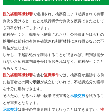
性的姿態等撮影罪
で逮捕され、検察官により起訴されて有罪
判決を受けると、たとえ執行猶予付判決を獲得できたとして
も前科が付いてしまいます。
前科が付くと、職場から解雇されたり、公務員または会社の
採用時に前科の有無を確認され判断材料にされ得るなどの不
利益が生じます。
しかし、不起訴処分を獲得することができれば、裁判は開か
れないため有罪判決を受けるおそれはなく、前科が付くこと
もありません。
性的姿態等撮影罪
を含む
盗撮事件
では、検察官が起訴する前
に被害者との間で
示談
が成立していれば、不起訴処分の獲得
を十分に期待できます。
そのため、なるべく早い段階で被害者と
示談交渉
を試みるこ
とが重要となります。
示談交渉
は事件の当事者同士でも行うことはできますが、
性