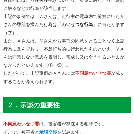
に触るなどの行為が該当します。
上記の事例では、Ａさんは、走行中の電車内で前方にいたＶ
さんの臀部を揉んだ行為は「
わいせつな行為
」に当たります
（③）。
また、Ａさんは、Ｖさんから事前の同意をとることなく上記
行為に及んでおり、不意打ち的に行われたものといえ、Ｖさ
んは同意しない意思を表明し、形成し又は全うするいとまが
なかったといえます（①，②）。
したがって、上記事例のＡさんには
不同意わいせつ罪
が成立
することが考えられます。
２，示談の重要性
不同意わいせつ罪
は、被害者が存在する犯罪です。
そこで、被害者と
示談交渉
を試みます。