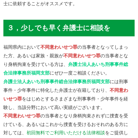
士に依頼することがオススメです。
３，少しでも早く弁護士に相談を
福岡県内において
不同意わいせつ罪
の当事者となってしまっ
た方、あるいは家族・親族が
不同意わいせつ罪
の当事者とな
り身柄拘束を受けている方は、
弁護士法人あいち刑事事件総
合法律事務所福岡支部
にぜひ一度ご相談ください。
弁護士法人あいち刑事事件総合法律事務所福岡支部
には刑事
事件・少年事件に特化した弁護士が在籍しており、
不同意わ
いせつ罪
をはじめとするさまざまな刑事事件・少年事件を経
験し、当該分野において高い実績がございます。
不同意わいせつ罪
の当事者となり身柄拘束されずに捜査を受
けている、あるいはこれから捜査を受けるおそれのある方に
対しては、
初回無料でご利用いただける法律相談
をご提供し