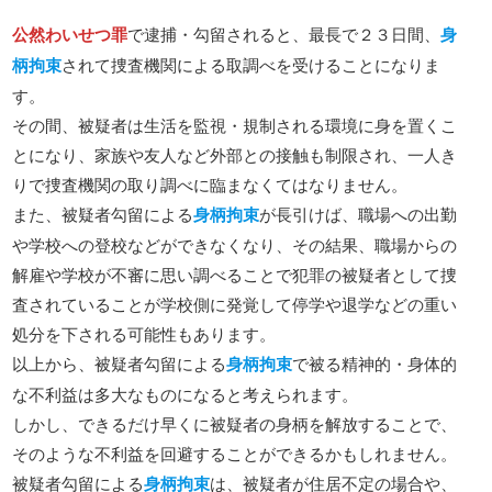
公然わいせつ罪
で逮捕・勾留されると、最長で２３日間、
身
柄拘束
されて捜査機関による取調べを受けることになりま
す。
その間、被疑者は生活を監視・規制される環境に身を置くこ
とになり、家族や友人など外部との接触も制限され、一人き
りで捜査機関の取り調べに臨まなくてはなりません。
また、被疑者勾留による
身柄拘束
が長引けば、職場への出勤
や学校への登校などができなくなり、その結果、職場からの
解雇や学校が不審に思い調べることで犯罪の被疑者として捜
査されていることが学校側に発覚して停学や退学などの重い
処分を下される可能性もあります。
以上から、被疑者勾留による
身柄拘束
で被る精神的・身体的
な不利益は多大なものになると考えられます。
しかし、できるだけ早くに被疑者の身柄を解放することで、
そのような不利益を回避することができるかもしれません。
被疑者勾留による
身柄拘束
は、被疑者が住居不定の場合や、