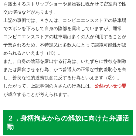
を露出するストリップショーや見物客に覗かせて密室内で性
交の演技などがあります。
上記の事例では、Ａさんは、コンビニエンスストアの駐車場
でズボンを下ろして自身の陰部を露出していますが、通常、
コンビニエンスストアの駐車場は多くの人が利用することが
予想されるため、不特定又は多数人にとって認識可能性が認
められるといえます（①）。
また、自身の陰部を露出する行為は、いたずらに性欲を刺激
または興奮させる行為、かつ普通人の正常な性的羞恥心を害
し、善良な性的道義観念に反する行為といえます（②）。
したがって、上記事例のＡさんの行為には、
公然わいせつ罪
が成立することが考えられます。
２，身柄拘束からの解放に向けた弁護活
動