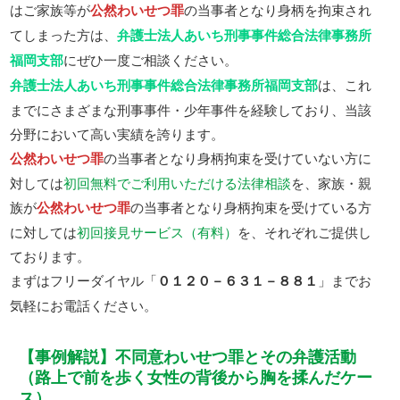
はご家族等が
公然わいせつ罪
の当事者となり身柄を拘束され
てしまった方は、
弁護士法人あいち刑事事件総合法律事務所
福岡支部
にぜひ一度ご相談ください。
弁護士法人あいち刑事事件総合法律事務所福岡支部
は、これ
までにさまざまな刑事事件・少年事件を経験しており、当該
分野において高い実績を誇ります。
公然わいせつ罪
の当事者となり身柄拘束を受けていない方に
対しては
初回無料でご利用いただける法律相談
を、家族・親
族が
公然わいせつ罪
の当事者となり身柄拘束を受けている方
に対しては
初回接見サービス（有料）
を、それぞれご提供し
ております。
まずはフリーダイヤル「
０１２０－６３１－８８１
」までお
気軽にお電話ください。
【事例解説】不同意わいせつ罪とその弁護活動
（路上で前を歩く女性の背後から胸を揉んだケー
ス）