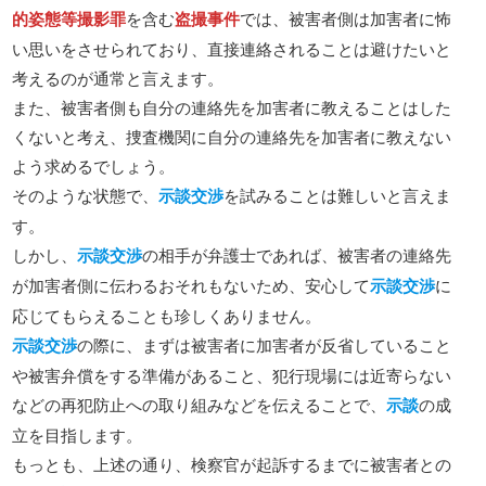
的姿態等撮影罪
を含む
盗撮事件
では、被害者側は加害者に怖
い思いをさせられており、直接連絡されることは避けたいと
考えるのが通常と言えます。
また、被害者側も自分の連絡先を加害者に教えることはした
くないと考え、捜査機関に自分の連絡先を加害者に教えない
よう求めるでしょう。
そのような状態で、
示談交渉
を試みることは難しいと言えま
す。
しかし、
示談交渉
の相手が弁護士であれば、被害者の連絡先
が加害者側に伝わるおそれもないため、安心して
示談交渉
に
応じてもらえることも珍しくありません。
示談交渉
の際に、まずは被害者に加害者が反省していること
や被害弁償をする準備があること、犯行現場には近寄らない
などの再犯防止への取り組みなどを伝えることで、
示談
の成
立を目指します。
もっとも、上述の通り、検察官が起訴するまでに被害者との