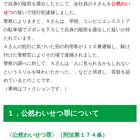
で自身の陰部を露出したとして、会社員のＡさんを
公然わい
せつ
の疑いで現行犯逮捕しました。
警察によりますと、Ａさんは、早朝、コンビニエンスストア
の駐車場でズボンを下ろして自身の陰部を露出した疑いが持
たれています。
Ａさんの犯行に気づいた別の利用客が１１０番通報し、駆け
付けた警察官によりその場で逮捕されました。
警察の調べに対して、Ａさんは「人に見られるかもしれない
というスリルを味わいたかった。」などと供述し、容疑を認
めているとのことです。
（事例はフィクションです。）
１，公然わいせつ罪について
〈公然わいせつ罪〉（刑法第１７４条）