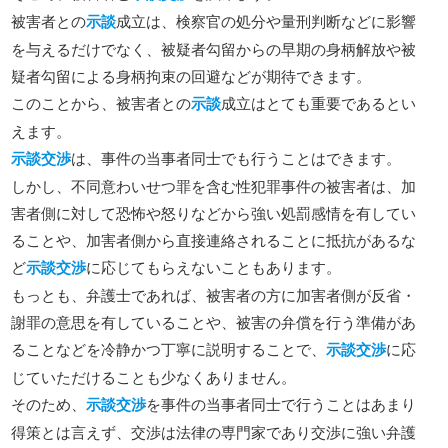
被害者との
示談
成立は、検察官の処分や量刑判断などに影響
を与えるだけでなく、被疑者勾留からの早期の身柄解放や被
疑者勾留による身柄拘束の回避などが期待できます。
このことから、被害者との
示談
成立はとても重要であるとい
えます。
示談交渉
は、事件の当事者同士でも行うことはできます。
しかし、不同意わいせつ罪を含む性犯罪事件の被害者は、加
害者側に対して恐怖や怒りなどから強い処罰感情を有してい
ることや、加害者側から直接連絡されることに抵抗があるな
ど
示談交渉
に応じてもらえないこともあります。
もっとも、弁護士であれば、被害者の方に加害者側が反省・
謝罪の意思を有していることや、被害の弁償を行う準備があ
ることなどを冷静かつ丁寧に説明することで、
示談交渉
に応
じていただけることも少なくありません。
そのため、
示談交渉
を事件の当事者同士で行うことはあまり
得策とは言えず、交渉は法律の専門家であり交渉に強い弁護