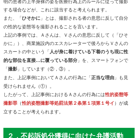
明の患者の上半身裸の姿を医療行為上のルールに従って撮影
する場合などが、これに該当すると考えられます。
また、「
ひそかに
」とは、撮影される者の意思に反して自分
の性的な姿態等を撮影されることを言います。
上記の事例では、Ａさんは、Ｖさんの意思に反して（「ひそ
かに」）、商業施設内のエスカレーターで後ろからＶさんの
スカートの中という「
人が身に着けている下着のうち現に性
的な部位を直接…に覆っている部分
」を、スマートフォンで
「
撮影
」しています（②，③）。
また、上記事例においてＡさんの行為に「
正当な理由
」も見
受けられません（①）。
したがって、上記事例におけるＡさんの行為には
性的姿態等
撮影罪
（
性的姿態撮影等処罰法第２条第１項第１号イ
）が成
立することが考えられます。
２，不起訴処分獲得に向けた弁護活動