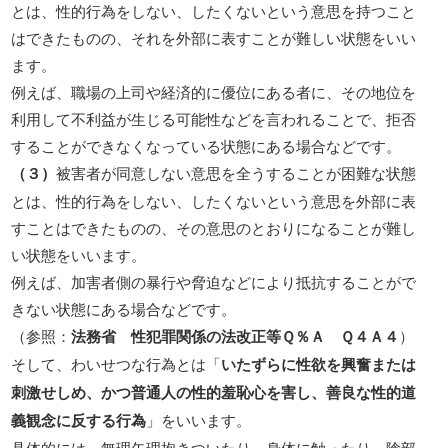
とは、性的行為をしない、したくないという意思を持つこと
はできたものの、それを外部に表すことが難しい状態をいい
ます。
例えば、職場の上司や経済的に優位にある者に、その地位を
利用して不利益が生じる可能性などを言われることで、拒否
することができなくなっている状態にある場合などです。
（３）
被害者が同意しない意思を全うすることが困難な状態
とは、性的行為をしない、したくないという意思を外部に表
すことはできたものの、その意思のとおりになることが難し
い状態をいいます。
例えば、加害者側の暴行や脅迫などにより抵抗することがで
きない状態にある場合などです。
（参照：
法務省 性犯罪関係の法改正等Ｑ％Ａ Ｑ４Ａ４
）
そして、わいせつな行為とは「
いたずらに性欲を興奮または
刺激せしめ、かつ普通人の性的羞恥心を害し、善良な性的道
義観念に反する行為
」をいいます。
具体的には、無理矢理抱きついたり、身体に触ったり、陰部