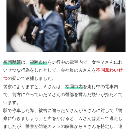
福岡県警
は、
福岡市内
を走行中の電車内で、女性Ｖさんにわ
いせつな行為をしたとして、会社員のＡさんを
不同意わいせ
つ
の疑いで逮捕しました。
警察によりますと、Ａさんは、
福岡市内
を走行中の電車内
で、前方に立っていたＶさんの臀部を揉んだ疑いが持たれて
います。
駅で停車した際、被害に遭ったＶさんがＡさんに対して「警
察に行きましょう」と声をかけると、Ａさんは走って逃走し
ましたが、警察が防犯カメラの映像からＡさんを特定し、逮