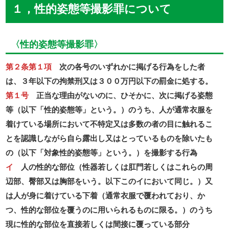
１，性的姿態等撮影罪について
〈性的姿態等撮影罪〉
第２条第１項
次の各号のいずれかに掲げる行為をした者
は、３年以下の拘禁刑又は３００万円以下の罰金に処する。
第１号
正当な理由がないのに、ひそかに、次に掲げる姿態
等（以下「性的姿態等」という。）のうち、人が通常衣服を
着けている場所において不特定又は多数の者の目に触れるこ
とを認識しながら自ら露出し又はとっているものを除いたも
の（以下「対象性的姿態等」という。）を撮影する行為
イ
人の性的な部位（性器若しくは肛門若しくはこれらの周
辺部、臀部又は胸部をいう。以下このイにおいて同じ。）又
は人が身に着けている下着（通常衣服で覆われており、か
つ、性的な部位を覆うのに用いられるものに限る。）のうち
現に性的な部位を直接若しくは間接に覆っている部分