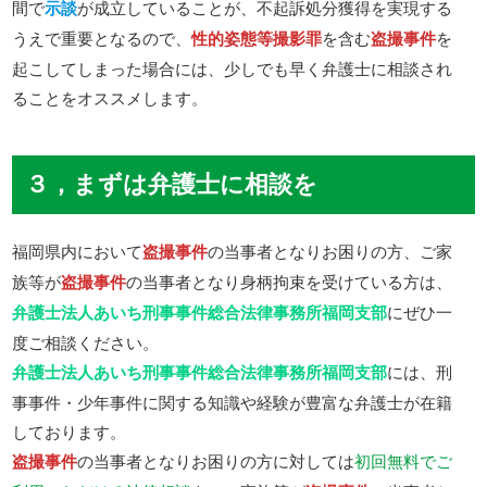
間で
示談
が成立していることが、不起訴処分獲得を実現する
うえで重要となるので、
性的姿態等撮影罪
を含む
盗撮事件
を
起こしてしまった場合には、少しでも早く弁護士に相談され
ることをオススメします。
３，まずは弁護士に相談を
福岡県内において
盗撮事件
の当事者となりお困りの方、ご家
族等が
盗撮事件
の当事者となり身柄拘束を受けている方は、
弁護士法人あいち刑事事件総合法律事務所福岡支部
にぜひ一
度ご相談ください。
弁護士法人あいち刑事事件総合法律事務所福岡支部
には、刑
事事件・少年事件に関する知識や経験が豊富な弁護士が在籍
しております。
盗撮事件
の当事者となりお困りの方に対しては
初回無料でご