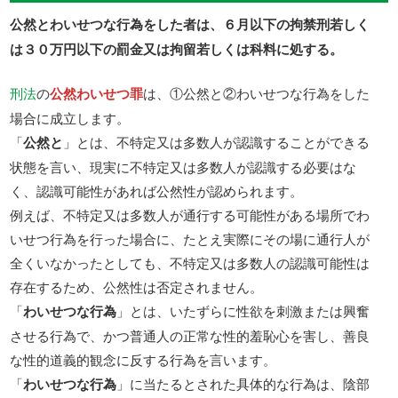
公然とわいせつな行為をした者は、６月以下の拘禁刑若しく
は３０万円以下の罰金又は拘留若しくは科料に処する。
刑法
の
公然わいせつ罪
は、①公然と②わいせつな行為をした
場合に成立します。
「
公然と
」とは、不特定又は多数人が認識することができる
状態を言い、現実に不特定又は多数人が認識する必要はな
く、認識可能性があれば公然性が認められます。
例えば、不特定又は多数人が通行する可能性がある場所でわ
いせつ行為を行った場合に、たとえ実際にその場に通行人が
全くいなかったとしても、不特定又は多数人の認識可能性は
存在するため、公然性は否定されません。
「
わいせつな行為
」とは、いたずらに性欲を刺激または興奮
させる行為で、かつ普通人の正常な性的羞恥心を害し、善良
な性的道義的観念に反する行為を言います。
「
わいせつな行為
」に当たるとされた具体的な行為は、陰部