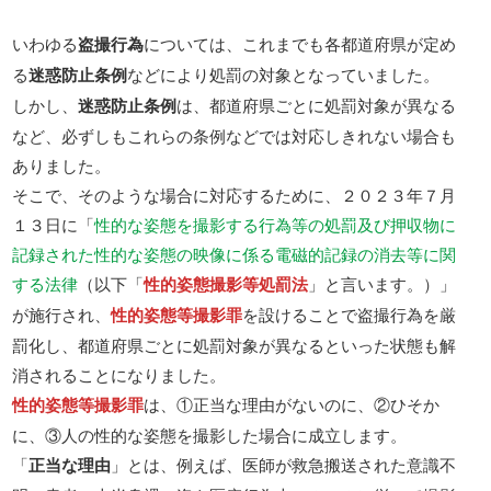
いわゆる
盗撮行為
については、これまでも各都道府県が定め
る
迷惑防止条例
などにより処罰の対象となっていました。
しかし、
迷惑防止条例
は、都道府県ごとに処罰対象が異なる
など、必ずしもこれらの条例などでは対応しきれない場合も
ありました。
そこで、そのような場合に対応するために、２０２３年７月
１３日に「
性的な姿態を撮影する行為等の処罰及び押収物に
記録された性的な姿態の映像に係る電磁的記録の消去等に関
する法律
（以下「
性的姿態撮影等処罰法
」と言います。）」
が施行され、
性的姿態等撮影罪
を設けることで盗撮行為を厳
罰化し、都道府県ごとに処罰対象が異なるといった状態も解
消されることになりました。
性的姿態等撮影罪
は、①正当な理由がないのに、②ひそか
に、③人の性的な姿態を撮影した場合に成立します。
「
正当な理由
」とは、例えば、医師が救急搬送された意識不