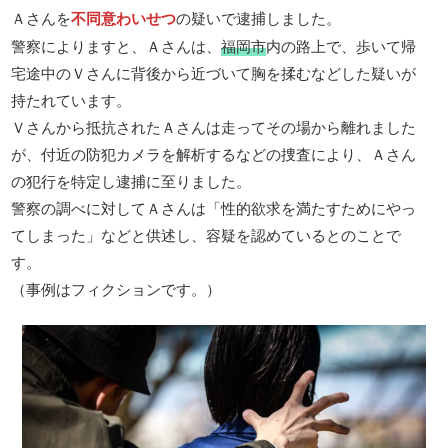
Ａさんを
不同意わいせつ
の疑いで逮捕しました。
警察によりますと、Ａさんは、
福岡市
内の路上で、歩いて帰
宅途中のＶさんに背後から近づいて胸を揉むなどした疑いが
持たれています。
Ｖさんから抵抗されたＡさんは走ってその場から離れました
が、付近の防犯カメラを解析するなどの捜査により、Ａさん
の犯行を特定し逮捕に至りました。
警察の調べに対してＡさんは「性的欲求を満たすためにやっ
てしまった」などと供述し、容疑を認めているとのことで
す。
（事例はフィクションです。）