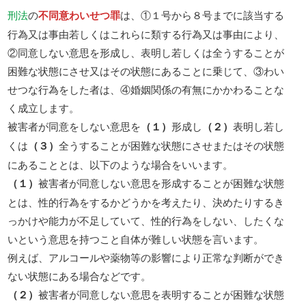
刑法
の
不同意わいせつ罪
は、①１号から８号までに該当する
行為又は事由若しくはこれらに類する行為又は事由により、
②同意しない意思を形成し、表明し若しくは全うすることが
困難な状態にさせ又はその状態にあることに乗じて、③わい
せつな行為をした者は、④婚姻関係の有無にかかわることな
く成立します。
被害者が同意をしない意思を
（１）
形成し
（２）
表明し若し
くは
（３）
全うすることが困難な状態にさせまたはその状態
にあることとは、以下のような場合をいいます。
（１）
被害者が同意しない意思を形成することが困難な状態
とは、性的行為をするかどうかを考えたり、決めたりするき
っかけや能力が不足していて、性的行為をしない、したくな
いという意思を持つこと自体が難しい状態を言います。
例えば、アルコールや薬物等の影響により正常な判断ができ
ない状態にある場合などです。
（２）
被害者が同意しない意思を表明することが困難な状態