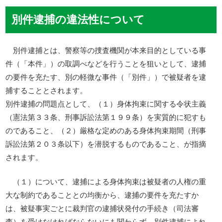
別件逮捕の違法性について
別件逮捕とは、警察等の捜査機関が本来目的としている事
件（「本件」）の取調べなどを行うことを狙いとして、逮捕
の要件を充たす、別の軽微な事件（「別件」）で被疑者を逮
捕することとされます。
別件逮捕の問題点として、（１）身体拘束に関する令状主義
（憲法第３３条、刑事訴訟法第１９９条）を実質的に犯すも
のであること、（２）厳格な定めのある身体拘束期間（刑事
訴訟法第２０３条以下）を潜脱するものであること、が指摘
されます。
（１）について、逮捕による身体拘束は被疑者の人権の重
大な制約であることとの均衡から、逮捕の要件を充たすか
は、被疑事実ごとに裁判官の逮捕状発付の手続き（司法審
査）を受けなければならないにも関わらず、別件逮捕によれ