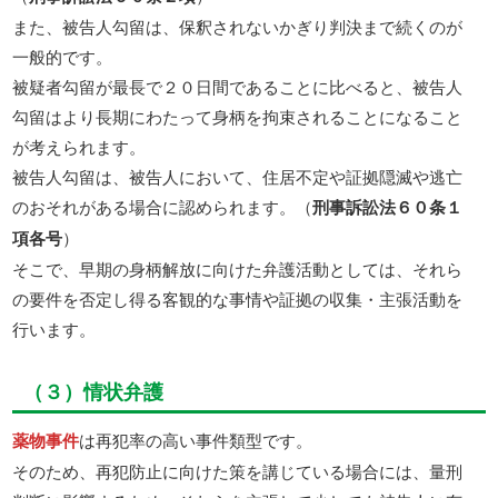
また、被告人勾留は、保釈されないかぎり判決まで続くのが
一般的です。
被疑者勾留が最長で２０日間であることに比べると、被告人
勾留はより長期にわたって身柄を拘束されることになること
が考えられます。
被告人勾留は、被告人において、住居不定や証拠隠滅や逃亡
のおそれがある場合に認められます。（
刑事訴訟法６０条１
項各号
）
そこで、早期の身柄解放に向けた弁護活動としては、それら
の要件を否定し得る客観的な事情や証拠の収集・主張活動を
行います。
（３）情状弁護
薬物事件
は再犯率の高い事件類型です。
そのため、再犯防止に向けた策を講じている場合には、量刑