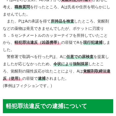
考え、
職務質問
を行ったところ、Aは氏名や住所を明らかにし
ませんでした。
また、PはAの承諾を得て
所持品を検査
したところ、覚醒剤
などの薬物は発見できませんでしたが、ポケットに刃渡り
５．５センチメートルのカッターナイフを所持していたこと
から、
軽犯罪法違反（凶器携帯）
の容疑でAを
現行犯逮捕
しま
した。
警察署で取調べを行ったPは、Aに
任意での尿検査
を提案し
ましたが応じなかったため、
令状により強制採尿
したとこ
ろ、覚醒剤の陽性反応が出たことにより、Aは
覚醒剤取締法違
反（使用）
の容疑で
逮捕
されました。
(事例はフィクションです。)
軽犯罪法違反での逮捕について