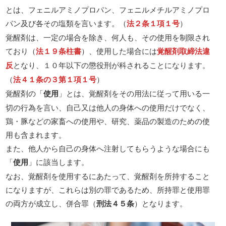
とは、フェニルアミノプロパン、フェニルメチルアミノプロ
パン及び各その塩類を言います。（
法２条１項１号
）
覚醒剤は、一定の場合を除き、何人も、その使用を制限され
ており（
法１９条柱書
）、使用した場合には
覚醒剤取締法違
反
となり、１０年以下の懲役刑が科されることになります。
（
法４１条の３第１項１号
）
覚醒剤の「
使用
」とは、覚醒剤をその用法に従って用いる一
切の行為を言い、自己又は他人の身体への使用だけでなく、
鶏・豚などの家畜への使用や、研究、薬品の製造のための使
用も含まれます。
また、他人から自己の身体へ注射してもらうような場合にも
「
使用
」に該当します。
なお、覚醒剤を使用するにあたって、覚醒剤を所持すること
になりますが、これらは別の罪であるため、所持罪と使用罪
の両方が成立し、併合罪（
刑法４５条
）となります。