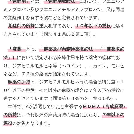
「覚醒剤」
とは、
「覚醒剤取締法」
において、フエニルア
ミノプロパン及びフエニルメチルアミノプロパン、又は同種
の覚醒作用を有する物などと定義されています。
覚醒剤の所持
は重大犯罪であり、
１０年以下の懲役
に処す
るとされています（同法４１条の２第１項）。
「麻薬」
とは、
「麻薬及び向精神薬取締法」（「麻薬取締
法」）
において規定される麻酔作用を持つ薬物の総称であ
り、ジアセチルモルヒネ等（ヘロイン）、コカイン、モルヒ
ネなど、７６種の薬物が指定されています。
麻薬の所持
は、ジアセチルモルヒネ等の場合は特に重く１
０年以下の懲役、それ以外の麻薬の場合は７年以下の懲役に
処するとされています（同法第６４条の２、第６６条）。
本件で、Aが誤認していたと主張する
ＭＤＭＡ（合成麻薬）
の所持
は、それ以外の麻薬所持の場合にあたり、
７年以下の
懲役
の対象となります。