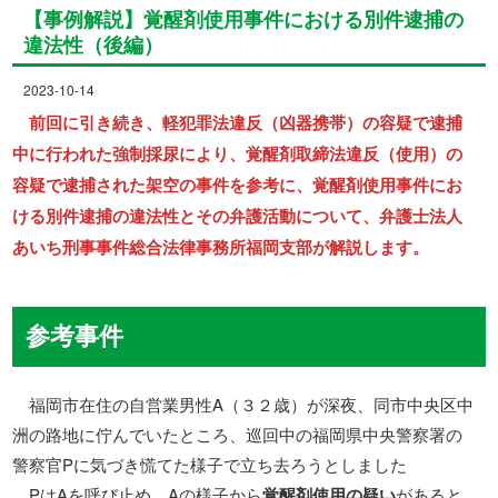
【事例解説】覚醒剤使用事件における別件逮捕の
違法性（後編）
2023-10-14
前回に引き続き、軽犯罪法違反（凶器携帯）の容疑で逮捕
中に行われた強制採尿により、覚醒剤取締法違反（使用）の
容疑で逮捕された架空の事件を参考に、覚醒剤使用事件にお
ける別件逮捕の違法性とその弁護活動について、弁護士法人
あいち刑事事件総合法律事務所福岡支部が解説します。
参考事件
福岡市在住の自営業男性A（３２歳）が深夜、同市中央区中
洲の路地に佇んでいたところ、巡回中の福岡県中央警察署の
警察官Pに気づき慌てた様子で立ち去ろうとしました
PはAを呼び止め、Aの様子から
覚醒剤使用の疑い
があると