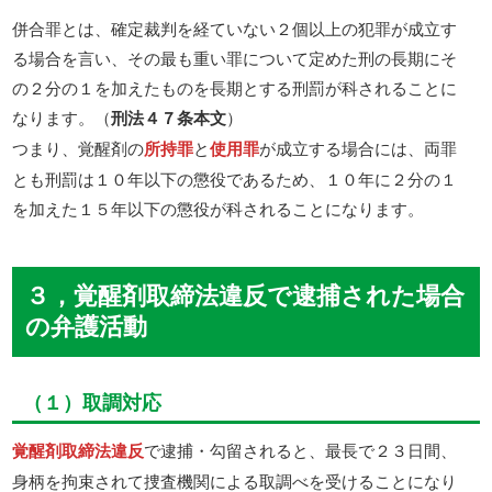
併合罪とは、確定裁判を経ていない２個以上の犯罪が成立す
る場合を言い、その最も重い罪について定めた刑の長期にそ
の２分の１を加えたものを長期とする刑罰が科されることに
なります。（
刑法４７条本文
）
つまり、覚醒剤の
所持罪
と
使用罪
が成立する場合には、両罪
とも刑罰は１０年以下の懲役であるため、１０年に２分の１
を加えた１５年以下の懲役が科されることになります。
３，覚醒剤取締法違反で逮捕された場合
の弁護活動
（１）取調対応
覚醒剤取締法違反
で逮捕・勾留されると、最長で２３日間、
身柄を拘束されて捜査機関による取調べを受けることになり