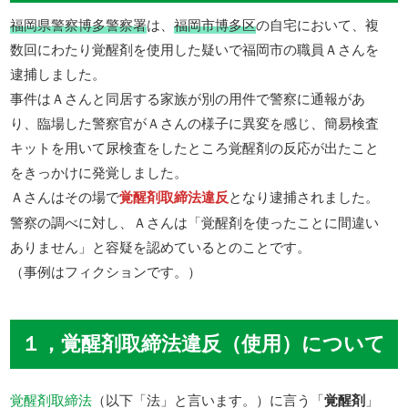
福岡県警察博多警察署
は、
福岡市博多区
の自宅において、複
数回にわたり覚醒剤を使用した疑いで福岡市の職員Ａさんを
逮捕しました。
事件はＡさんと同居する家族が別の用件で警察に通報があ
り、臨場した警察官がＡさんの様子に異変を感じ、簡易検査
キットを用いて尿検査をしたところ覚醒剤の反応が出たこと
をきっかけに発覚しました。
Ａさんはその場で
覚醒剤取締法違反
となり逮捕されました。
警察の調べに対し、Ａさんは「覚醒剤を使ったことに間違い
ありません」と容疑を認めているとのことです。
（事例はフィクションです。）
１，覚醒剤取締法違反（使用）について
覚醒剤取締法
（以下「法」と言います。）に言う「
覚醒剤
」