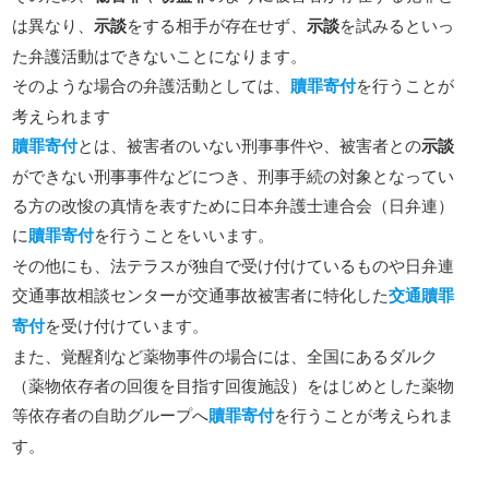
は異なり、
示談
をする相手が存在せず、
示談
を試みるといっ
た弁護活動はできないことになります。
そのような場合の弁護活動としては、
贖罪寄付
を行うことが
考えられます
贖罪寄付
とは、被害者のいない刑事事件や、被害者との
示談
ができない刑事事件などにつき、刑事手続の対象となってい
る方の改悛の真情を表すために日本弁護士連合会（日弁連）
に
贖罪寄付
を行うことをいいます。
その他にも、法テラスが独自で受け付けているものや日弁連
交通事故相談センターが交通事故被害者に特化した
交通贖罪
寄付
を受け付けています。
また、覚醒剤など薬物事件の場合には、全国にあるダルク
（薬物依存者の回復を目指す回復施設）をはじめとした薬物
等依存者の自助グループへ
贖罪寄付
を行うことが考えられま
す。