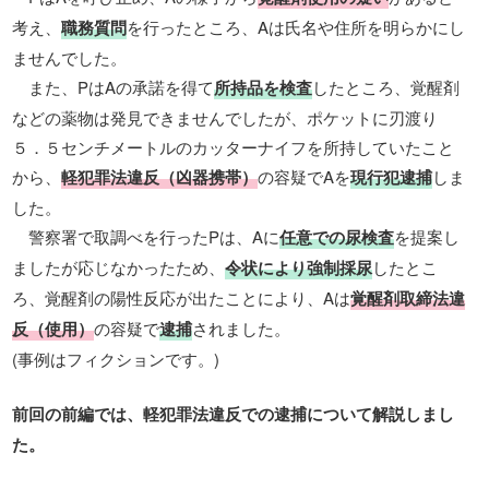
考え、
職務質問
を行ったところ、Aは氏名や住所を明らかにし
ませんでした。
また、PはAの承諾を得て
所持品を検査
したところ、覚醒剤
などの薬物は発見できませんでしたが、ポケットに刃渡り
５．５センチメートルのカッターナイフを所持していたこと
から、
軽犯罪法違反（凶器携帯）
の容疑でAを
現行犯逮捕
しま
した。
警察署で取調べを行ったPは、Aに
任意での尿検査
を提案し
ましたが応じなかったため、
令状により強制採尿
したとこ
ろ、覚醒剤の陽性反応が出たことにより、Aは
覚醒剤取締法違
反（使用）
の容疑で
逮捕
されました。
(事例はフィクションです。)
前回の前編では、軽犯罪法違反での逮捕について解説しまし
た。