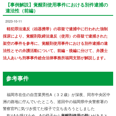
【事例解説】覚醒剤使用事件における別件逮捕の
違法性（前編）
2023-10-11
軽犯罪法違反（凶器携帯）の容疑で逮捕中に行われた強制
採尿により、覚醒剤取締法違反（使用）の容疑で逮捕された
架空の事件を参考に、覚醒剤使用事件における別件逮捕の違
法性とその弁護活動について、前編・後編に分けて、弁護士
法人あいち刑事事件総合法律事務所福岡支部が解説します。
参考事件
福岡市在住の自営業男性A（３２歳）が深夜、同市中央区中
洲の路地に佇んでいたところ、巡回中の福岡県中央警察署の
警察官Pに気づき慌てた様子で立ち去ろうとしました
PはAを呼び止め、Aの様子から
覚醒剤使用の疑い
があると