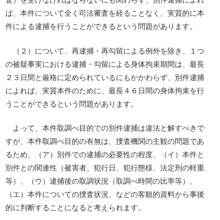
ば、本件について全く司法審査を経ることなく、実質的に本
件による逮捕を行うことができるという問題があります。
（２）について、再逮捕・再勾留による例外を除き、１つ
の被疑事実における逮捕・勾留による身体拘束期間は、最長
２３日間と厳格に定められているにもかかわらず、別件逮捕
によれば、実質本件のために、最長４６日間の身体拘束を行
うことができるという問題があります。
よって、本件取調べ目的での別件逮捕は違法と解すべきで
すが、本件取調べ目的の有無は、捜査機関の主観の問題であ
るため、（ア）別件での逮捕の必要性の程度、（イ）本件と
別件との関連性（被害者、犯行日、犯行態様、法定刑の軽重
等）、（ウ）逮捕後の取調状況（取調べ時間の比率等）、
（エ）本件についての捜査状況、などの客観的資料から事後
的に判断することになると考えられます。