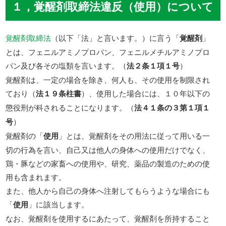
１，覚醒剤取締法違反（使用）について
覚醒剤取締法
（以下「法」と言います。）に言う「
覚醒剤
」
とは、フェニルアミノプロパン、フェニルメチルアミノプロ
パン及び各その塩類を言います。（
法２条１項１号
）
覚醒剤は、一定の場合を除き、何人も、その使用を制限され
ており（
法１９条柱書
）、使用した場合には、１０年以下の
懲役刑が科されることになります。（
法４１条の３第１項１
号
）
覚醒剤の「
使用
」とは、覚醒剤をその用法に従って用いる一
切の行為を言い、自己又は他人の身体への使用だけでなく、
鶏・豚などの家畜への使用や、研究、薬品の製造のための使
用も含まれます。
また、他人から自己の身体へ注射してもらうような場合にも
「
使用
」に該当します。
なお、覚醒剤を使用するにあたって、覚醒剤を所持すること