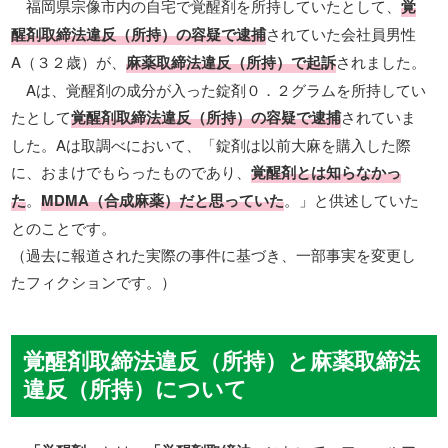
福岡県宗像市内の自宅で覚醒剤を所持していたとして、
覚
醒剤取締法違反（所持）の容疑で逮捕
されていた会社員男性
A（３２歳）が、
麻薬取締法違反（所持）で起訴
されました。
Aは、覚醒剤の成分が入った錠剤０．２グラムを所持してい
たとして
覚醒剤取締法違反（所持）の容疑で逮捕
されていま
した。Aは取調べにおいて、「錠剤は以前大麻を購入した際
に、おまけでもらったものであり、
覚醒剤とは知らなかっ
た
。
MDMA（合成麻薬）だと思っていた
。」と供述していた
とのことです。
（過去に報道された実際の事件に基づき、一部事実を変更し
たフィクションです。）
覚醒剤取締法違反（所持）と麻薬取締法
違反（所持）について