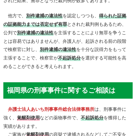
された結果、無罪となった裁判例が数多くあります。
他方で、
別件逮捕の違法性
を認定しつつも、
得られた証拠
の証拠能力までは否定せず有罪
とされた裁判例もあるため、
公判で
別件逮捕の違法性
を主張することにより無罪を争うこ
とは容易ではありませんが、弁護人が、起訴される前の段階
で検察官に対し、
別件逮捕の違法性
を十分な説得力をもって
主張することで、検察官が
不起訴処分
を選択する可能性を高
めることができると考えられます。
福岡県の刑事事件に関するご相談は
弁護士法人あいち刑事事件総合法律事務所
は、刑事事件に
強く、
覚醒剤使用
などの薬物事件で、
不起訴処分
を獲得した
実績があります。
ご家族が
覚醒剤使用
の容疑で逮捕されるなどしてご不安を