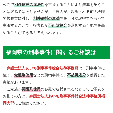
公判で
別件逮捕の違法性
を主張することにより無罪を争うこ
とは容易ではありませんが、弁護人が、起訴される前の段階
で検察官に対し、
別件逮捕の違法
性を十分な説得力をもって
主張することで、検察官が
不起訴処分
を選択する可能性を高
めることができると考えられます。
福岡県の刑事事件に関するご相談は
弁護士法人あいち刑事事件総合法律事務所
は、刑事事件に
強く、
覚醒剤使用
などの薬物事件で、
不起訴処分
を獲得した
実績があります。
ご家族が
覚醒剤使用
の容疑で逮捕されるなどしてご不安を
お抱えの方は、
弁護士法人あいち刑事事件総合法律事務所福
岡支部
にご相談ください。