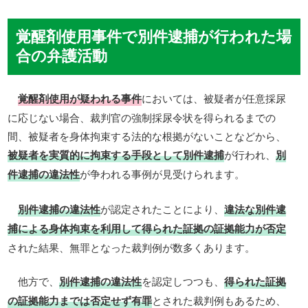
覚醒剤使用事件で別件逮捕が行われた場
合の弁護活動
覚醒剤使用が疑われる事件
においては、被疑者が任意採尿
に応じない場合、裁判官の強制採尿令状を得られるまでの
間、被疑者を身体拘束する法的な根拠がないことなどから、
被疑者を実質的に拘束する手段として別件逮捕
が行われ、
別
件逮捕の違法性
が争われる事例が見受けられます。
別件逮捕の違法性
が認定されたことにより、
違法な別件逮
捕による身体拘束を利用して得られた証拠の証拠能力が否定
された結果、無罪となった裁判例が数多くあります。
他方で、
別件逮捕の違法性
を認定しつつも、
得られた証拠
の証拠能力までは否定せず有罪
とされた裁判例もあるため、