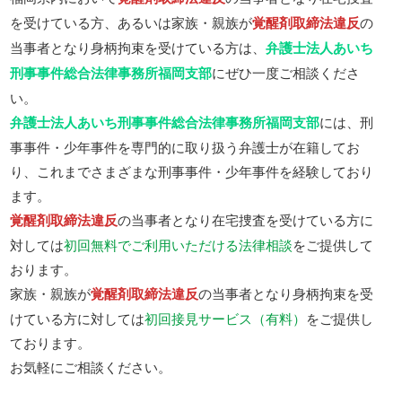
を受けている方、あるいは家族・親族が
覚醒剤取締法違反
の
当事者となり身柄拘束を受けている方は、
弁護士法人あいち
刑事事件総合法律事務所福岡支部
にぜひ一度ご相談くださ
い。
弁護士法人あいち刑事事件総合法律事務所福岡支部
には、刑
事事件・少年事件を専門的に取り扱う弁護士が在籍してお
り、これまでさまざまな刑事事件・少年事件を経験しており
ます。
覚醒剤取締法違反
の当事者となり在宅捜査を受けている方に
対しては
初回無料でご利用いただける法律相談
をご提供して
おります。
家族・親族が
覚醒剤取締法違反
の当事者となり身柄拘束を受
けている方に対しては
初回接見サービス（有料）
をご提供し
ております。
お気軽にご相談ください。