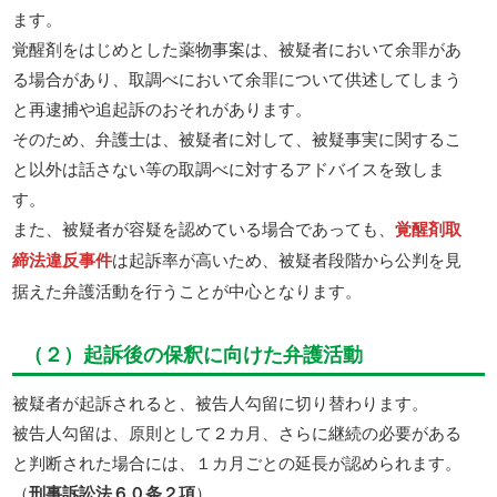
ます。
覚醒剤をはじめとした薬物事案は、被疑者において余罪があ
る場合があり、取調べにおいて余罪について供述してしまう
と再逮捕や追起訴のおそれがあります。
そのため、弁護士は、被疑者に対して、被疑事実に関するこ
と以外は話さない等の取調べに対するアドバイスを致しま
す。
また、被疑者が容疑を認めている場合であっても、
覚醒剤取
締法違反事件
は起訴率が高いため、被疑者段階から公判を見
据えた弁護活動を行うことが中心となります。
（２）起訴後の保釈に向けた弁護活動
被疑者が起訴されると、被告人勾留に切り替わります。
被告人勾留は、原則として２カ月、さらに継続の必要がある
と判断された場合には、１カ月ごとの延長が認められます。
（
刑事訴訟法６０条２項
）