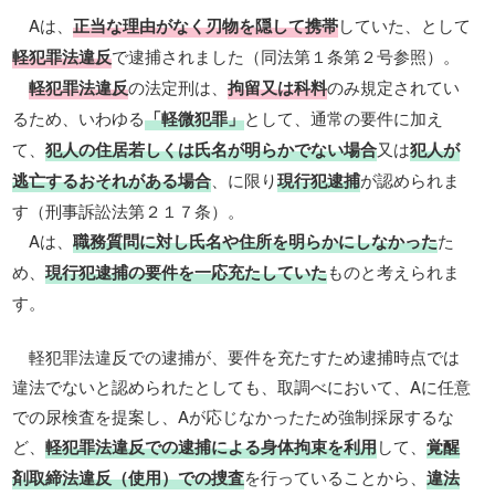
Aは、
正当な理由がなく刃物を隠して携帯
していた、として
軽犯罪法違反
で逮捕されました（同法第１条第２号参照）。
軽犯罪法違反
の法定刑は、
拘留又は科料
のみ規定されてい
るため、いわゆる
「軽微犯罪」
として、通常の要件に加え
て、
犯人の住居若しくは氏名が明らかでない場合
又は
犯人が
逃亡するおそれがある場合
、に限り
現行犯逮捕
が認められま
す（刑事訴訟法第２１７条）。
Aは、
職務質問に対し氏名や住所を明らかにしなかった
た
め、
現行犯逮捕の要件を一応充たしていた
ものと考えられま
す。
軽犯罪法違反での逮捕が、要件を充たすため逮捕時点では
違法でないと認められたとしても、取調べにおいて、Aに任意
での尿検査を提案し、Aが応じなかったため強制採尿するな
ど、
軽犯罪法違反での逮捕による身体拘束を利用
して、
覚醒
剤取締法違反（使用）での捜査
を行っていることから、
違法