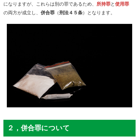
になりますが、これらは別の罪であるため、
所持罪
と
使用罪
の両方が成立し、
併合罪
（
刑法４５条
）となります。
２，併合罪について