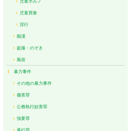
児童ポルノ
児童買春
淫行
痴漢
盗撮・のぞき
風俗
暴力事件
その他の暴力事件
傷害罪
公務執行妨害罪
強要罪
暴行罪