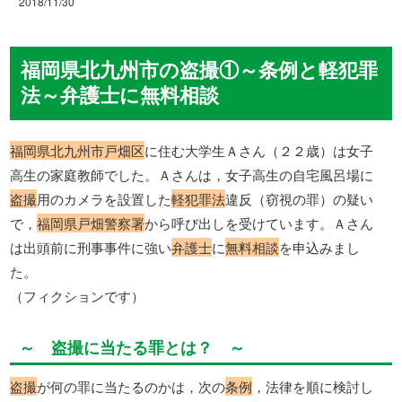
2018/11/30
福岡県北九州市の盗撮①～条例と軽犯罪
法～弁護士に無料相談
福岡県北九州市戸畑区
に住む大学生Ａさん（２２歳）は女子
高生の家庭教師でした。Ａさんは，女子高生の自宅風呂場に
盗撮
用のカメラを設置した
軽犯罪法
違反（窃視の罪）の疑い
で，
福岡県戸畑警察署
から呼び出しを受けています。Ａさん
は出頭前に刑事事件に強い
弁護士
に
無料相談
を申込みまし
た。
（フィクションです）
～ 盗撮に当たる罪とは？ ～
盗撮
が何の罪に当たるのかは，次の
条例
，法律を順に検討し