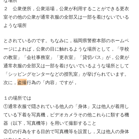
２ 公衆便所，公衆浴場，公衆が利用することができる更衣
室その他の公衆が通常衣服の全部又は一部を着けないでいる
ような場所
とされているのです。ちなみに，福岡県警察本部のホームペ
ージによれば，公衆の目に触れるような場所として，「学校
の教室」「会社事務室」「更衣室」「貸切バス」が，公衆が
通常衣服の全部又は一部を着けないでいるような場所として
「シッピングセンターなどの授乳室」が挙げられています。
次に，
盗撮
行為の「内容」ですが，
１の場所では
①通常衣服で隠されている他人の「身体」又は他人が着用し
ている下着を写真機，ビデオカメラその他これらに類する機
器（以下，写真機等）を用いて撮影すること
②①の行為をする目的で写真機等を設置し，又は他人の身体