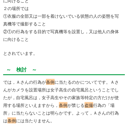
に向けること
２の場所では
①衣服の全部又は一部を着けないでいる状態の人の姿態を写
真機等で撮影すること
②①の行為をする目的で写真機等を設置し，又は他人の身体
に向けること
とされています。
～ 検討 ～
では，Ａさんの行為が
条例
に当たるのかについてです。Ａさ
んがカメラを設置場所は女子高生の自宅風呂ということでし
たが，自宅風呂は，女子高生やその家族等特定の方だけが使
用する場所といえますから，
条例
が禁じる
盗撮
行為の「場
所」に当たらないことは明らかです。よって，Ａさんの行為
は
条例
には当たりません。