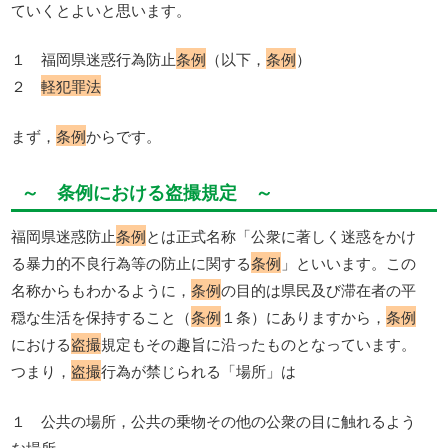
ていくとよいと思います。
１ 福岡県迷惑行為防止
条例
（以下，
条例
）
２
軽犯罪法
まず，
条例
からです。
～ 条例における盗撮規定 ～
福岡県迷惑防止
条例
とは正式名称「公衆に著しく迷惑をかけ
る暴力的不良行為等の防止に関する
条例
」といいます。この
名称からもわかるように，
条例
の目的は県民及び滞在者の平
穏な生活を保持すること（
条例
１条）にありますから，
条例
における
盗撮
規定もその趣旨に沿ったものとなっています。
つまり，
盗撮
行為が禁じられる「場所」は
１ 公共の場所，公共の乗物その他の公衆の目に触れるよう
な場所