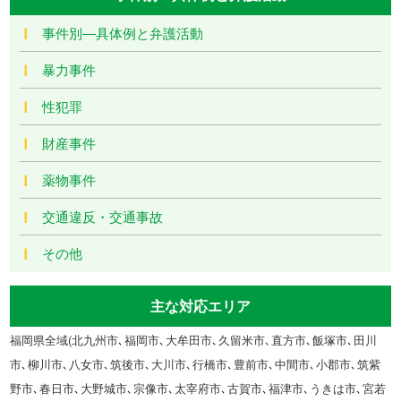
事件別―具体例と弁護活動
暴力事件
性犯罪
財産事件
薬物事件
交通違反・交通事故
その他
主な対応エリア
福岡県全域(北九州市､福岡市､大牟田市､久留米市､直方市､飯塚市､田川
市､柳川市､八女市､筑後市､大川市､行橋市､豊前市､中間市､小郡市､筑紫
野市､春日市､大野城市､宗像市､太宰府市､古賀市､福津市､うきは市､宮若