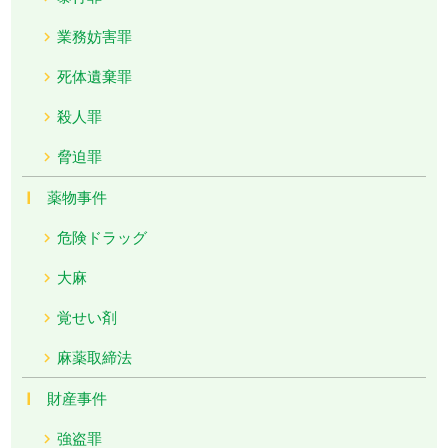
業務妨害罪
死体遺棄罪
殺人罪
脅迫罪
薬物事件
危険ドラッグ
大麻
覚せい剤
麻薬取締法
財産事件
強盗罪