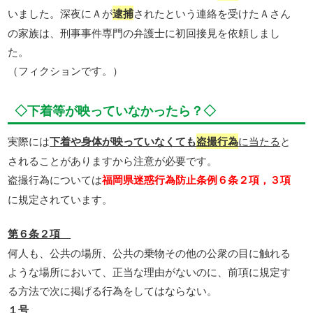
いました。深夜にＡが
逮捕
されたという連絡を受けたＡさん
の家族は、刑事事件専門の弁護士に初回接見を依頼しまし
た。
（フィクションです。）
◇下着等が映っていなかったら？◇
実際には
下着や身体が映っていなくても
盗撮行為
に当たる
と
されることがありますから注意が必要です。
盗撮行為については
福岡県迷惑行為防止条例６条２項，３項
に規定されています。
第６条２項
何人も、公共の場所、公共の乗物その他の公衆の目に触れる
ような場所において、正当な理由がないのに、前項に規定す
る方法で次に掲げる行為をしてはならない。
１号