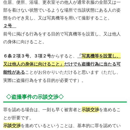
住居、便所、浴場、更衣室その他人が通常衣服の全部又は一
部を着けない状態でいるような場所で当該状態にある人の姿
態をのぞき見し、又は写真機等を用いて撮影すること。
２号
前号に掲げる行為をする目的で写真機等を設置し、又は他人
の身体に向けること。
６条２項３号、３項２号
からすると、
「
写真機等を設置し、
又は他人の身体に向けること」
だけでも盗撮行為に当たる可
能性がある
ことがお分かりいただけると思います（ただし、
実際に盗撮行為をする目的が必要です）。
◇盗撮事件の示談交渉◇
罪を認める場合は、一刻も早く被害者と
示談交渉
を進めるこ
とが肝要です。
示談交渉
を進めているということは、基本的に罪を認めてい