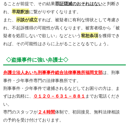
ることが前提で、その結果
罪証隠滅のおそれはない
と判断さ
れ、
早期釈放
に繋がりやすくなります。
また、
示談が成立
すれば、被疑者に有利な情状として考慮さ
れ、不起訴獲得の可能性が高くなります。被害者様から「被
疑者を処罰しないで欲しい」などという
宥恕条項
を獲得でき
れば、その可能性はさらに上がることとなるでしょう。
◇盗撮事件に強い弁護士◇
弁護士法人あいち刑事事件総合法律事務所福岡支部
は、刑事
事件・少年事件専門の法律事務所です。
刑事事件・少年事件で逮捕されるなどしてお困りの方は、ま
ずはお気軽に、
０１２０－６３１－８８１
までお電話くださ
い。
専門のスタッフが
２４時間
体制で、初回接見、無料法律相談
の予約を受け付けております。