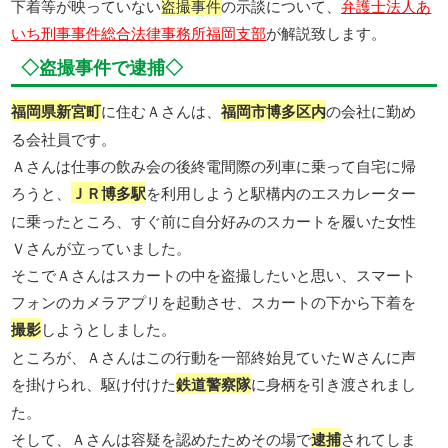
下着等が映っていない
盗撮事件
の示談について、
弁護士法人あ
いち刑事事件総合法律事務所福岡支部
が解説致します。
◇盗撮事件で逮捕◇
福岡県新宮町
に住むＡさんは、
福岡市博多区内
の会社に勤め
る会社員です。
Ａさんは仕事の飲み会の後終電間際の列車に乗って自宅に帰
ろうと、
ＪＲ博多駅
を利用しようと駅構内のエスカレーター
に乗ったところ、すぐ前に自分好みのスカートを履いた女性
Ｖさんが立っていました。
そこでＡさんはスカートの中を盗撮したいと思い、スマート
フォンのカメラアプリを起動させ、スカートの下から下着を
撮影
しようとしました。
ところが、Ａさんはこの行動を一部終始見ていたＷさんに声
を掛けられ、駆け付けた
鉄道警察隊
に身柄を引き渡されまし
た。
そして、Ａさんは容疑を認めたためその場で
逮捕
されてしま