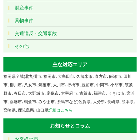
財産事件
薬物事件
交通違反・交通事故
その他
主な対応エリア
福岡県全域(北九州市､福岡市､大牟田市､久留米市､直方市､飯塚市､田川
市､柳川市､八女市､筑後市､大川市､行橋市､豊前市､中間市､小郡市､筑紫
野市､春日市､大野城市､宗像市､太宰府市､古賀市､福津市､うきは市､宮若
市､嘉麻市､朝倉市､みやま市､糸島市など)佐賀県､大分県､長崎県､熊本県､
宮崎県､鹿児島県､山口県
詳細はこちら
お知らせとコラム
お客様の声