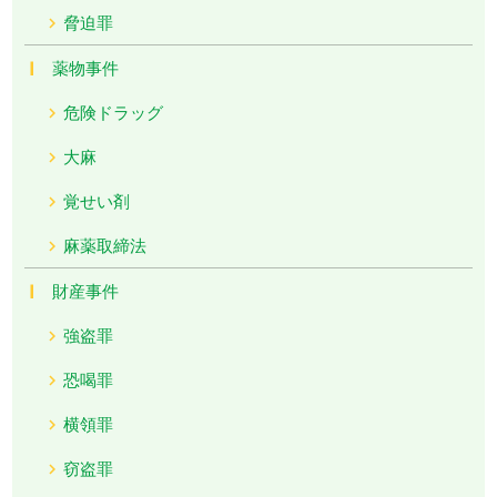
脅迫罪
薬物事件
危険ドラッグ
大麻
覚せい剤
麻薬取締法
財産事件
強盗罪
恐喝罪
横領罪
窃盗罪