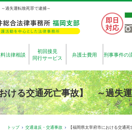
 ～過失運転致死罪で逮捕～
初回接見
無料法律相談
弁護士費用
刑事事件の
同行サービス
おける交通死亡事故】 ～過失運
トップ
交通違反・交通事故
【福岡県太宰府市における交通死