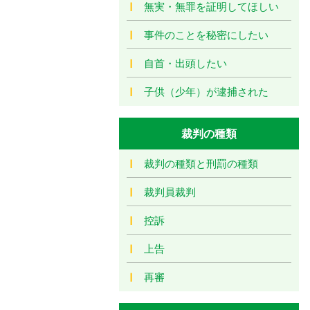
無実・無罪を証明してほしい
事件のことを秘密にしたい
自首・出頭したい
子供（少年）が逮捕された
裁判の種類
裁判の種類と刑罰の種類
裁判員裁判
控訴
上告
再審