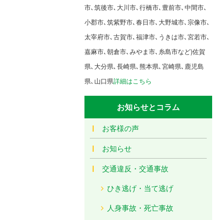
市､筑後市､大川市､行橋市､豊前市､中間市､
小郡市､筑紫野市､春日市､大野城市､宗像市､
太宰府市､古賀市､福津市､うきは市､宮若市､
嘉麻市､朝倉市､みやま市､糸島市など)佐賀
県､大分県､長崎県､熊本県､宮崎県､鹿児島
県､山口県
詳細はこちら
お知らせとコラム
お客様の声
お知らせ
交通違反・交通事故
ひき逃げ・当て逃げ
人身事故・死亡事故