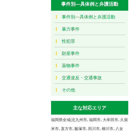
事件別―具体例と弁護活動
事件別―具体例と弁護活動
暴力事件
性犯罪
財産事件
薬物事件
交通違反・交通事故
その他
主な対応エリア
福岡県全域(北九州市､福岡市､大牟田市､久留
米市､直方市､飯塚市､田川市､柳川市､八女