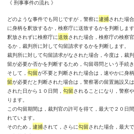
《 刑事事件の流れ 》
どのような事件でも同じですが，警察に
逮捕
された場
に身柄を釈放するか，検察庁に送致するかを判断しま
釈放されずに検察庁に
送致
された場合，検察庁の検察
るか，裁判所に対して勾留請求するかを判断します。
裁判所に対して勾留請求がなされた場合，今度は，裁
留が必要か否かを判断するため，勾留尋問という手続
そして，
勾留
が不要と判断された場合は，速やかに身
留
が必要だと判断された場合は，警察署の留置施設又
された日から１０日間，
勾留
されることになり，警察
ります。
この勾留期間は，裁判官の許可を得て，最大で２０日
れています。
そのため，
逮捕
されて，さらに
勾留
された場合，最大