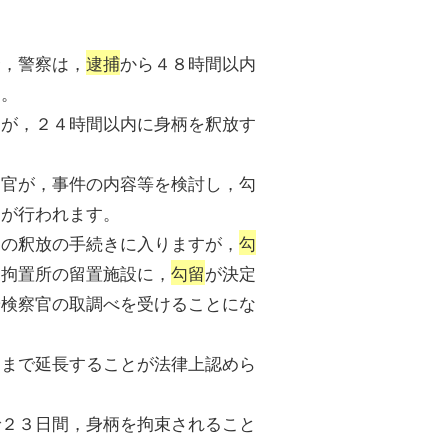
合，警察は，
逮捕
から４８時間以内
す。
官が，２４時間以内に身柄を釈放す
判官が，事件の内容等を検討し，勾
きが行われます。
柄の釈放の手続きに入りますが，
勾
は拘置所の留置施設に，
勾留
が決定
や検察官の取調べを受けることにな
間まで延長することが法律上認めら
で２３日間，身柄を拘束されること