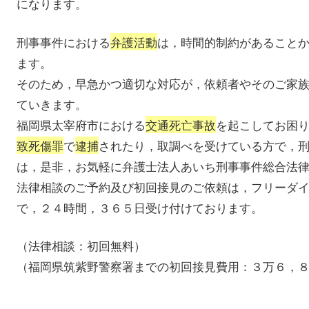
になります。
刑事事件における
弁護活動
は，時間的制約があること
ます。
そのため，早急かつ適切な対応が，依頼者やそのご家
ていきます。
福岡県太宰府市における
交通死亡事故
を起こしてお困
致死傷罪
で
逮捕
されたり，取調べを受けている方で，
は，是非，お気軽に弁護士法人あいち刑事事件総合法
法律相談のご予約及び初回接見のご依頼は，フリーダ
で，２４時間，３６５日受け付けております。
（法律相談：初回無料）
（福岡県筑紫野警察署までの初回接見費用：３万６，