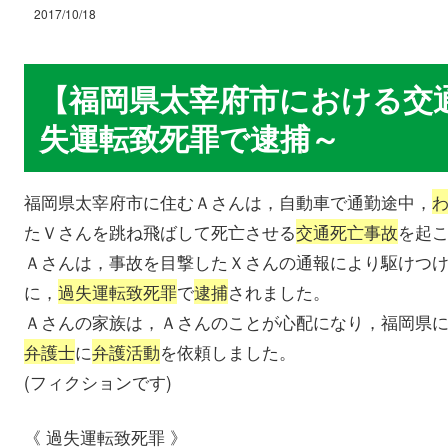
2017/10/18
【福岡県太宰府市における交
失運転致死罪で逮捕～
福岡県太宰府市に住むＡさんは，自動車で通勤途中，
たＶさんを跳ね飛ばして死亡させる
交通死亡事故
を起
Ａさんは，事故を目撃したＸさんの通報により駆けつ
に，
過失運転致死罪
で
逮捕
されました。
Ａさんの家族は，Ａさんのことが心配になり，福岡県
弁護士
に
弁護活動
を依頼しました。
(フィクションです)
《 過失運転致死罪 》