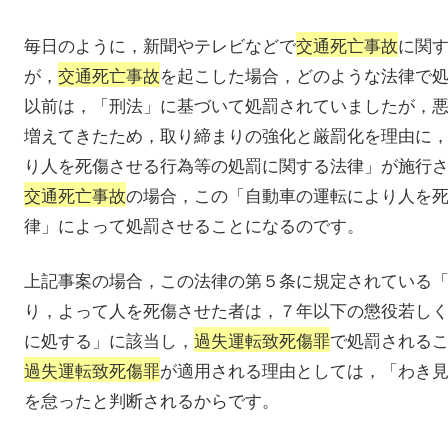
毎日のように，新聞やテレビなどで
交通死亡事故
に関
が，
交通死亡事故
を起こした場合，どのような法律で
以前は，「刑法」に基づいて処罰されていましたが，
増えてきたため，取り締まりの強化と厳罰化を理由に
り人を死傷させる行為等の処罰に関する法律」が施行
交通死亡事故
の場合，この「自動車の運転により人を
律」によって処罰させることになるのです。
上記事案の場合，この法律の第５条に規定されている
り，よって人を死傷させた者は，７年以下の懲役若し
に処する」に該当し，
過失運転致死傷罪
で処罰される
過失運転致死傷罪
が適用される理由としては，「わき
を怠ったと判断されるからです。