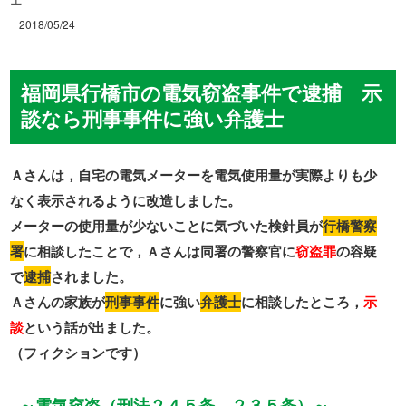
2018/05/24
福岡県行橋市の電気窃盗事件で逮捕 示
談なら刑事事件に強い弁護士
Ａさんは，自宅の電気メーターを電気使用量が実際よりも少
なく表示されるように改造しました。
メーターの使用量が少ないことに気づいた検針員が
行橋警察
署
に相談したことで，Ａさんは同署の警察官に
窃盗罪
の容疑
で
逮捕
されました。
Ａさんの家族が
刑事事件
に強い
弁護士
に相談したところ，
示
談
という話が出ました。
（フィクションです）
～電気窃盗（刑法２４５条，２３５条）～