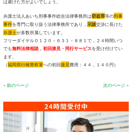
は避けた方がよいでしょう。
弁護士法人あいち刑事事件総合法律事務所は
窃盗罪
等の
刑事
事件
を専門に取り扱う法律事務所であり，
示談
交渉に長けた
弁護士
が多数所属しています。
フリーダイヤル０１２０－６３１－８８１で，２４時間いつ
でも
無料法律相談
，
初回接見・同行サービス
を受け付けてい
ます。
（
福岡県行橋警察署
への初回
接見
費用：４４，１４０円）
« 前のページ
次のページ »