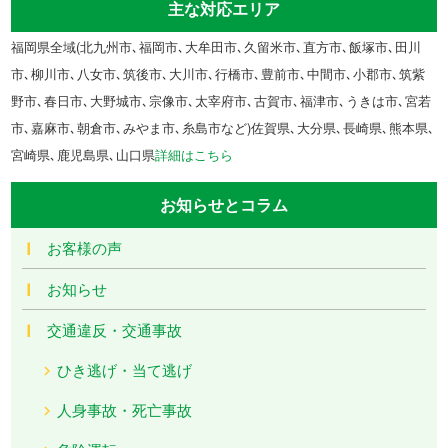
主な対応エリア
福岡県全域(北九州市､福岡市､大牟田市､久留米市､直方市､飯塚市､田川
市､柳川市､八女市､筑後市､大川市､行橋市､豊前市､中間市､小郡市､筑紫
野市､春日市､大野城市､宗像市､太宰府市､古賀市､福津市､うきは市､宮若
市､嘉麻市､朝倉市､みやま市､糸島市など)佐賀県､大分県､長崎県､熊本県､
宮崎県､鹿児島県､山口県
詳細はこちら
お知らせとコラム
お客様の声
お知らせ
交通違反・交通事故
ひき逃げ・当て逃げ
人身事故・死亡事故