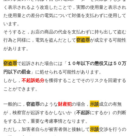
く表示されるよう改造したことで，実際の使用量と表示され
た使用量との差分の電気について対価を支払わずに使用して
います。
そうすると，お店の商品の代金を支払わずに持ち出して盗む
行為と同様に，電気を盗んだとして
窃盗罪
が成立する可能性
があります。
窃盗罪
で起訴された場合には「
１０年以下の懲役又は５０万
円以下の罰金
」に処せられる可能性があります。
しかし，
不起訴処分
を獲得することでそのリスクを回避する
ことができます。
一般的に，
窃盗罪
のような
財産犯
の場合，
示談
成立の有無
が，検察官が起訴するかしないか（
不起訴
にするか）の判断
をする上で，重要な考慮事情となります。
ただし，加害者自らが被害者側と接触して
示談
交渉を行うの