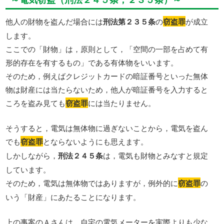
他人の財物を盗んだ場合には
刑法第２３５条
の
窃盗罪
が成立
します。
ここでの「財物」は，原則として，「空間の一部を占めて有
形的存在を有するもの」である有体物をいいます。
そのため，例えばクレジットカードの暗証番号といった無体
物は財産には当たらないため，他人が暗証番号を入力すると
ころを盗み見ても
窃盗罪
には当たりません。
そうすると，電気は無体物に過ぎないことから，電気を盗ん
でも
窃盗罪
とならないようにも思えます。
しかしながら，
刑法２４５条
は，電気も財物とみなすと規定
しています。
そのため，電気は無体物ではありますが，例外的に
窃盗罪
の
いう「財産」にあたることになります。
上の事案のＡさんは，自宅の電気メーターを実際よりも少な