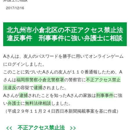
2017/12/16
北九州市小倉北区の不正アクセス禁止法
違反事件 刑事事件に強い弁護士に相談
Aさんは、友人のパスワードを勝手に用いてオンラインゲーム
にログインしました。
このことに気づいたAさんの友人が１１０番通報したため、A
さんは
福岡県警察小倉北警察署
の警察官に
不正アクセス禁止
法違反
の容疑で
逮捕
されました。
Aさんが
逮捕
されたことを知ったAさんの家族は
刑事事件
に強
い
弁護士
に
無料法律相談
しました。
（平成２９年１１月２４日西日本新聞掲載事案を基に作成）
<< 不正アクセス禁止法 >>