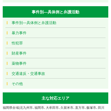
事件別―具体例と弁護活動
事件別―具体例と弁護活動
暴力事件
性犯罪
財産事件
薬物事件
交通違反・交通事故
その他
主な対応エリア
福岡県全域(北九州市､福岡市､大牟田市､久留米市､直方市､飯塚市､田川