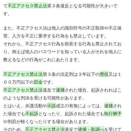
て
不正アクセス禁止法
第３条違反となる可能性が大きいで
す。
また、不正アクセス法は他人の識別符号の不正取得や不正保
管、入力を不正に要求する行為をも禁止しています。
それから、不正アクセス行為を助長する行為も禁止されてお
り、例えば他人のパスワードを知っている人がそれを他人に
教えるなどの行為がこれにあたります。
不正アクセス禁止法
第３条の法定刑は３年以下の
懲役
又は１
００万円以下の
罰金
です。
不正アクセス禁止法
違反で
逮捕
された場合、起訴されればこ
のような判決を受ける可能性があります。
とはいえ、弁護活動や
示談
成立の有無によっては、
逮捕
され
た場合でも
不起訴
となったり、起訴された場合でも
執行猶予
や刑罰が軽くなったりする場合があります。
そのため、
不正アクセス禁止法
違反で
逮捕・取調べ
を受けて