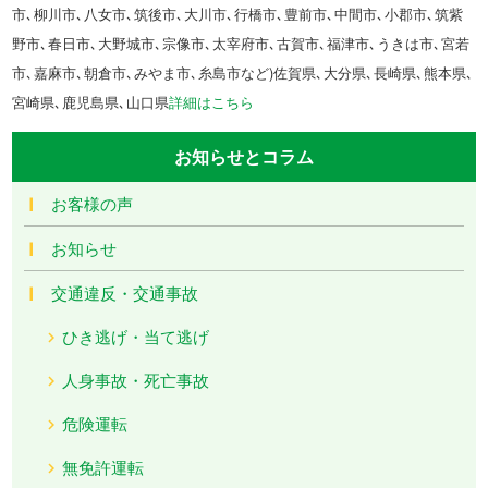
市､柳川市､八女市､筑後市､大川市､行橋市､豊前市､中間市､小郡市､筑紫
野市､春日市､大野城市､宗像市､太宰府市､古賀市､福津市､うきは市､宮若
市､嘉麻市､朝倉市､みやま市､糸島市など)佐賀県､大分県､長崎県､熊本県､
宮崎県､鹿児島県､山口県
詳細はこちら
お知らせとコラム
お客様の声
お知らせ
交通違反・交通事故
ひき逃げ・当て逃げ
人身事故・死亡事故
危険運転
無免許運転