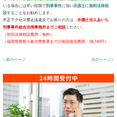
いる
場合には早い段階で
刑事事件
に強い
弁護士
に
無料法律相
談
することをお勧めします。
不正アクセス禁止法
違反でお困りの方は、
弁護士法人あいち
刑事事件総合法律事務所までご相談
ください。
（初回法律相談費用：無料）
（福岡県警察小倉北警察署までの初回接見費用：39,740円）
« 前のページ
次のページ »