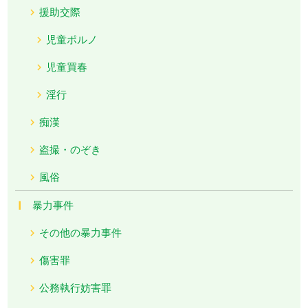
援助交際
児童ポルノ
児童買春
淫行
痴漢
盗撮・のぞき
風俗
暴力事件
その他の暴力事件
傷害罪
公務執行妨害罪