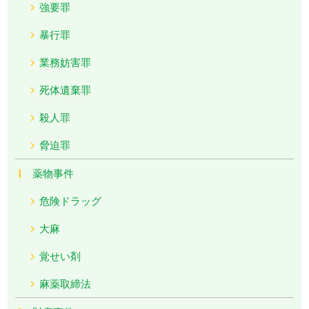
強要罪
暴行罪
業務妨害罪
死体遺棄罪
殺人罪
脅迫罪
薬物事件
危険ドラッグ
大麻
覚せい剤
麻薬取締法