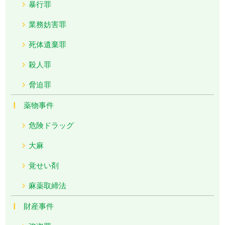
暴行罪
業務妨害罪
死体遺棄罪
殺人罪
脅迫罪
薬物事件
危険ドラッグ
大麻
覚せい剤
麻薬取締法
財産事件