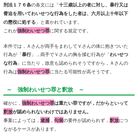
刑法１７６条
の条文には「
十三歳以上の者に対し、暴行又は
脅迫を用いてわいせつな行為をした者は、六月以上十年以下
の懲役に処する
」と書かれています。
これが
強制わいせつ罪
に関する規定です。
本件では，Ａさんが両手をまわしてＶさんの体に抱きついた
行為が「
暴行
」，両手でＶさんの胸を揉む行為が「
わいせつ
な行為
」に当たり，故意も認められそうですから，Ａさんの
行為は
強制わいせつ罪
に当たる可能性が高そうです。
～ 強制わいせつ罪と釈放 ～
確かに，
強制わいせつ罪
は重たい罪ですが，だからといって
釈放
が認められないわけではありません。
事案によっては，
逮捕
，
勾留
の要件が認められず，
釈放
につ
ながるケースがあります。