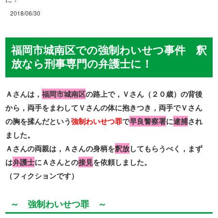
2018/06/30
福岡市城南区での強制わいせつ事件 釈
放なら刑事専門の弁護士に！
Ａさんは，
福岡市城南区
の路上で，Ｖさん（２０歳）の背後
から，両手をまわしてＶさんの体に抱きつき，両手でＶさん
の胸を揉んだという
強制わいせつ罪
で
早良警察署
に
逮捕
され
ました。
Ａさんの両親は，Ａさんの身柄を
釈放
してもらうべく，まず
は
弁護士
にＡさんとの
接見
を依頼しました。
（フィクションです）
～ 強制わいせつ罪 ～