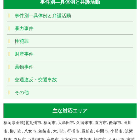
事件別―具体例と弁護活動
事件別―具体例と弁護活動
暴力事件
性犯罪
財産事件
薬物事件
交通違反・交通事故
その他
主な対応エリア
福岡県全域(北九州市､福岡市､大牟田市､久留米市､直方市､飯塚市､田川
市､柳川市､八女市､筑後市､大川市､行橋市､豊前市､中間市､小郡市､筑紫
野市､春日市､大野城市､宗像市､太宰府市､古賀市､福津市､うきは市､宮若