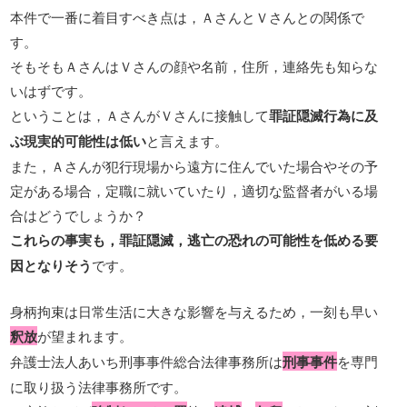
本件で一番に着目すべき点は，ＡさんとＶさんとの関係で
す。
そもそもＡさんはＶさんの顔や名前，住所，連絡先も知らな
いはずです。
ということは，ＡさんがＶさんに接触して
罪証隠滅行為に及
ぶ現実的可能性は低い
と言えます。
また，Ａさんが犯行現場から遠方に住んでいた場合やその予
定がある場合，定職に就いていたり，適切な監督者がいる場
合はどうでしょうか？
これらの事実も，罪証隠滅，逃亡の恐れの可能性を低める要
因となりそう
です。
身柄拘束は日常生活に大きな影響を与えるため，一刻も早い
釈放
が望まれます。
弁護士法人あいち刑事事件総合法律事務所は
刑事事件
を専門
に取り扱う法律事務所です。