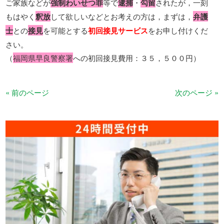
ご家族などが
強制わいせつ罪
等で
逮捕
・
勾留
されたが，一刻
もはやく
釈放
して欲しいなどとお考えの方は，まずは，
弁護
士
との
接見
を可能とする
初回接見サービス
をお申し付けくだ
さい。
（
福岡県早良警察署
への初回接見費用：３５，５００円）
« 前のページ
次のページ »