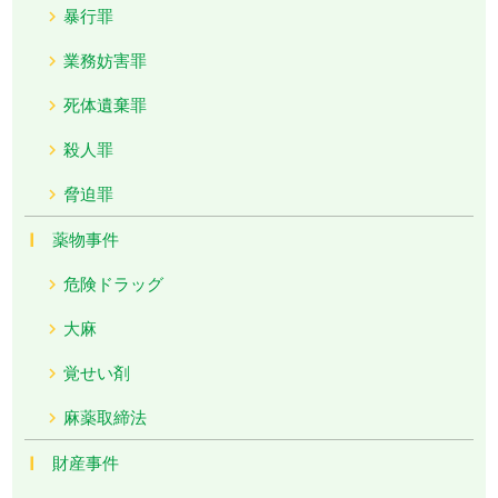
暴行罪
業務妨害罪
死体遺棄罪
殺人罪
脅迫罪
薬物事件
危険ドラッグ
大麻
覚せい剤
麻薬取締法
財産事件