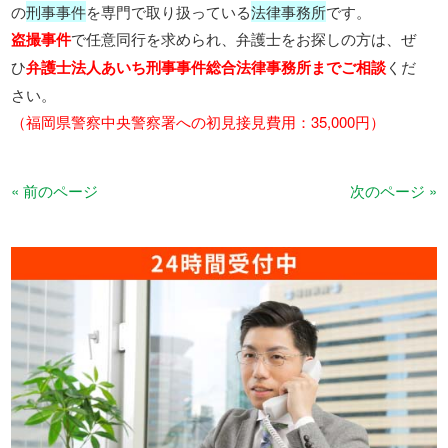
の
刑事事件
を専門で取り扱っている
法律事務所
です。
盗撮事件
で任意同行を求められ、弁護士をお探しの方は、ぜ
ひ
弁護士法人あいち刑事事件総合法律事務所までご相談
くだ
さい。
（福岡県警察中央警察署への初見接見費用：35,000円）
« 前のページ
次のページ »