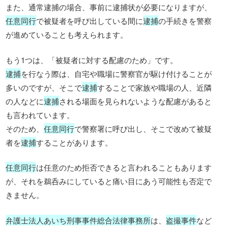
また、通常逮捕の場合、事前に逮捕状が必要になりますが、
任意同行
で被疑者を呼び出している間に
逮捕
の手続きを警察
が進めていることも考えられます。
もう1つは、「被疑者に対する配慮のため」です。
逮捕
を行なう際は、自宅や職場に警察官が駆け付けることが
多いのですが、そこで
逮捕
することで家族や職場の人、近隣
の人などに
逮捕
される場面を見られないような配慮があると
も言われています。
そのため、
任意同行
で警察署に呼び出し、そこで改めて被疑
者を
逮捕
することがあります。
任意同行
は任意のため拒否できると言われることもあります
が、それを鵜呑みにしていると痛い目にあう可能性も否定で
きません。
弁護士法人あいち刑事事件総合法律事務所
は、
盗撮事件
など