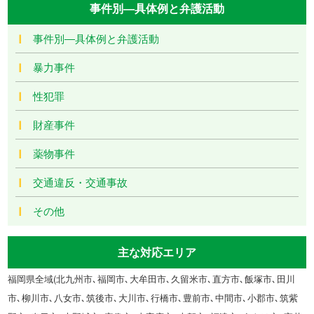
事件別―具体例と弁護活動
事件別―具体例と弁護活動
暴力事件
性犯罪
財産事件
薬物事件
交通違反・交通事故
その他
主な対応エリア
福岡県全域(北九州市､福岡市､大牟田市､久留米市､直方市､飯塚市､田川
市､柳川市､八女市､筑後市､大川市､行橋市､豊前市､中間市､小郡市､筑紫