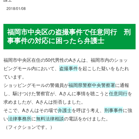
2018/01/08
福岡市中央区の盗撮事件で任意同行 刑
事事件の対応に困ったら弁護士
福岡市中央区在住の50代男性のAさんは、福岡市内のショッ
ピングモール内において、
盗撮事件
を起こした疑いをもたれ
ています。
ショッピングモールの警備員が
福岡県警察中央警察署
に通報
し、駆けつけた警察官が、Aさんに事情を聴こうと
任意同行
を
求めましたが、Aさんは拒否しました。
そこで、Aさんはその場で
弁護士
を呼ぼう考え、
刑事事件
に強
い
法律事務所
に
無料法律相談
の電話をかけました。
（フィクションです。）