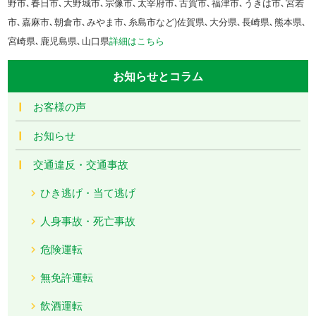
野市､春日市､大野城市､宗像市､太宰府市､古賀市､福津市､うきは市､宮若
市､嘉麻市､朝倉市､みやま市､糸島市など)佐賀県､大分県､長崎県､熊本県､
宮崎県､鹿児島県､山口県
詳細はこちら
お知らせとコラム
お客様の声
お知らせ
交通違反・交通事故
ひき逃げ・当て逃げ
人身事故・死亡事故
危険運転
無免許運転
飲酒運転