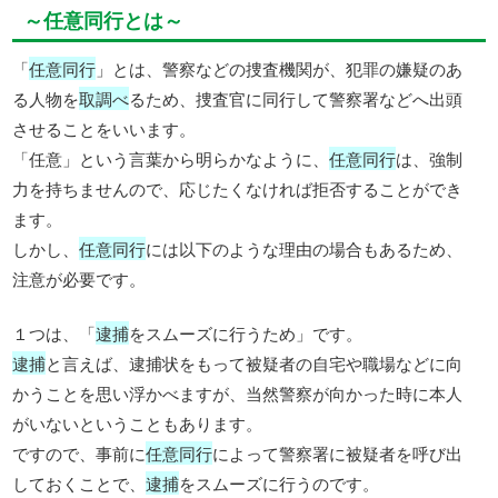
～任意同行とは～
「
任意同行
」とは、警察などの捜査機関が、犯罪の嫌疑のあ
る人物を
取調べ
るため、捜査官に同行して警察署などへ出頭
させることをいいます。
「任意」という言葉から明らかなように、
任意同行
は、強制
力を持ちませんので、応じたくなければ拒否することができ
ます。
しかし、
任意同行
には以下のような理由の場合もあるため、
注意が必要です。
１つは、「
逮捕
をスムーズに行うため」です。
逮捕
と言えば、逮捕状をもって被疑者の自宅や職場などに向
かうことを思い浮かべますが、当然警察が向かった時に本人
がいないということもあります。
ですので、事前に
任意同行
によって警察署に被疑者を呼び出
しておくことで、
逮捕
をスムーズに行うのです。