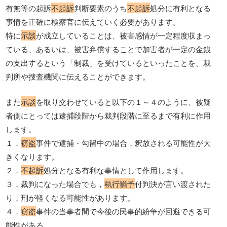
有無等の起訴
不起訴
判断要素のうち
不起訴
処分に有利となる
事情を正確に検察官に伝えていく必要があります。
特に
示談
が成立していることは、被害感情が一定程度収まっ
ている、あるいは、被害弁償することで加害者が一定の金銭
の支出するという「制裁」を受けているといったことを、裁
判所や捜査機関に伝えることができます。
また
示談
を取り交わせていると以下の１～４のように、被疑
者側にとっては逮捕段階から裁判段階に至るまで有利に作用
します。
１．
窃盗
事件で逮捕・勾留中の場合，釈放される可能性が大
きくなります。
２．
不起訴
処分となる有利な事情として作用します。
３．裁判になった場合でも，
執行猶予
付判決が言い渡された
り，刑が軽くなる可能性があります。
４．
窃盗
事件の当事者間で今後の民事的紛争が回避できる可
能性がある。