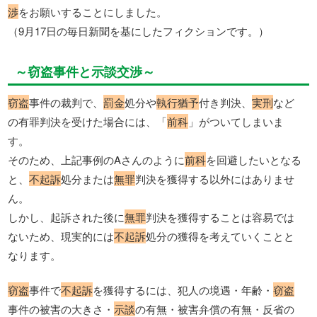
渉
をお願いすることにしました。
（9月17日の毎日新聞を基にしたフィクションです。）
～窃盗事件と示談交渉～
窃盗
事件の裁判で、
罰金
処分や
執行猶予
付き判決、
実刑
など
の有罪判決を受けた場合には、「
前科
」がついてしまいま
す。
そのため、上記事例のAさんのように
前科
を回避したいとなる
と、
不起訴
処分または
無罪
判決を獲得する以外にはありませ
ん。
しかし、起訴された後に
無罪
判決を獲得することは容易では
ないため、現実的には
不起訴
処分の獲得を考えていくことと
なります。
窃盗
事件で
不起訴
を獲得するには、犯人の境遇・年齢・
窃盗
事件の被害の大きさ・
示談
の有無・被害弁償の有無・反省の