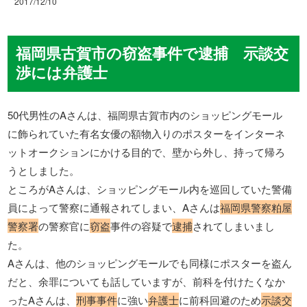
2017/12/10
福岡県古賀市の窃盗事件で逮捕 示談交
渉には弁護士
50代男性のAさんは、福岡県古賀市内のショッピングモール
に飾られていた有名女優の額物入りのポスターをインターネ
ットオークションにかける目的で、壁から外し、持って帰ろ
うとしました。
ところがAさんは、ショッピングモール内を巡回していた警備
員によって警察に通報されてしまい、Aさんは
福岡県警察粕屋
警察署
の警察官に
窃盗
事件の容疑で
逮捕
されてしまいまし
た。
Aさんは、他のショッピングモールでも同様にポスターを盗ん
だと、余罪についても話していますが、前科を付けたくなか
ったAさんは、
刑事事件
に強い
弁護士
に前科回避のため
示談交