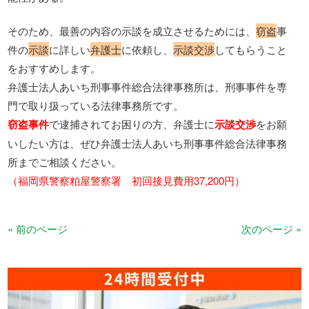
そのため、最善の内容の示談を成立させるためには、
窃盗
事
件の
示談
に詳しい
弁護士
に依頼し、
示談交渉
してもらうこと
をおすすめします。
弁護士法人あいち刑事事件総合法律事務所は、刑事事件を専
門で取り扱っている法律事務所です。
窃盗事件
で逮捕されてお困りの方、弁護士に
示談交渉
をお願
いしたい方は、ぜひ弁護士法人あいち刑事事件総合法律事務
所までご相談ください。
（福岡県警察粕屋警察署 初回接見費用37,200円）
« 前のページ
次のページ »