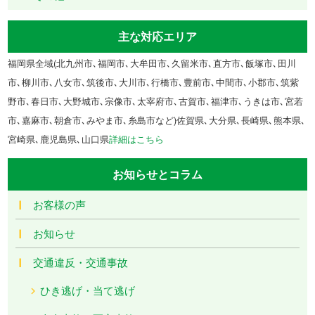
主な対応エリア
福岡県全域(北九州市､福岡市､大牟田市､久留米市､直方市､飯塚市､田川
市､柳川市､八女市､筑後市､大川市､行橋市､豊前市､中間市､小郡市､筑紫
野市､春日市､大野城市､宗像市､太宰府市､古賀市､福津市､うきは市､宮若
市､嘉麻市､朝倉市､みやま市､糸島市など)佐賀県､大分県､長崎県､熊本県､
宮崎県､鹿児島県､山口県
詳細はこちら
お知らせとコラム
お客様の声
お知らせ
交通違反・交通事故
ひき逃げ・当て逃げ