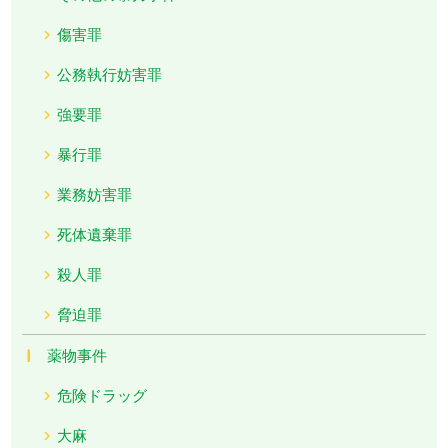
傷害罪
公務執行妨害罪
強要罪
暴行罪
業務妨害罪
死体遺棄罪
殺人罪
脅迫罪
薬物事件
危険ドラッグ
大麻