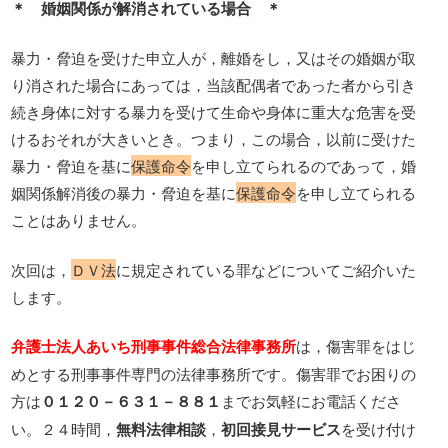
＊ 婚姻関係が解消されている場合 ＊
暴力・脅迫を受けた申立人が，離婚をし，又はその婚姻が取
り消された場合にあっては，当該配偶者であった者から引き
続き身体に対する暴力を受けて生命や身体に重大な危害を受
けるおそれが大きいとき。つまり，この場合，以前に受けた
暴力・脅迫を基に
保護命令
を申し立てられるのであって，婚
姻関係解消後の暴力・脅迫を基に
保護命令
を申し立てられる
ことはありません。
次回は，
ＤＶ法
に規定されている罪などについてご紹介いた
します。
弁護士法人あいち刑事事件総合法律事務所
は，傷害罪をはじ
めとする刑事事件専門の法律事務所です。傷害罪でお困りの
方は
０１２０－６３１－８８１
までお気軽にお電話くださ
い。２４時間，
無料法律相談
，
初回接見サービス
を受け付け