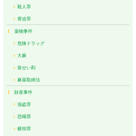
殺人罪
脅迫罪
薬物事件
危険ドラッグ
大麻
覚せい剤
麻薬取締法
財産事件
強盗罪
恐喝罪
横領罪