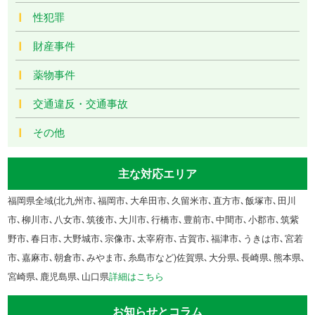
性犯罪
財産事件
薬物事件
交通違反・交通事故
その他
主な対応エリア
福岡県全域(北九州市､福岡市､大牟田市､久留米市､直方市､飯塚市､田川
市､柳川市､八女市､筑後市､大川市､行橋市､豊前市､中間市､小郡市､筑紫
野市､春日市､大野城市､宗像市､太宰府市､古賀市､福津市､うきは市､宮若
市､嘉麻市､朝倉市､みやま市､糸島市など)佐賀県､大分県､長崎県､熊本県､
宮崎県､鹿児島県､山口県
詳細はこちら
お知らせとコラム