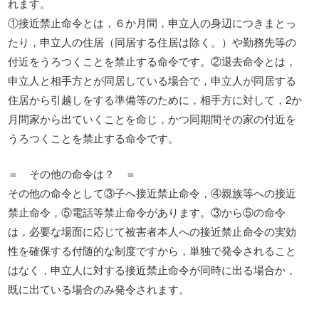
れます。
①接近禁止命令とは，６か月間，申立人の身辺につきまとっ
たり，申立人の住居（同居する住居は除く。）や勤務先等の
付近をうろつくことを禁止する命令です。②退去命令とは，
申立人と相手方とが同居している場合で，申立人が同居する
住居から引越しをする準備等のために，相手方に対して，2か
月間家から出ていくことを命じ，かつ同期間その家の付近を
うろつくことを禁止する命令です。
＝ その他の命令は？ ＝
その他の命令として③子へ接近禁止命令，④親族等への接近
禁止命令，⑤電話等禁止命令があります。③から⑤の命令
は，必要な場面に応じて被害者本人への接近禁止命令の実効
性を確保する付随的な制度ですから，単独で発令されること
はなく，申立人に対する接近禁止命令が同時に出る場合か，
既に出ている場合のみ発令されます。