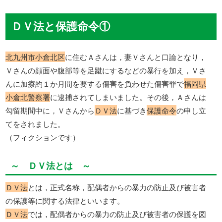
ＤＶ法と保護命令①
北九州市小倉北区
に住むＡさんは，妻Ｖさんと口論となり，
Ｖさんの顔面や腹部等を足蹴にするなどの暴行を加え，Ｖさ
んに加療約１か月間を要する傷害を負わせた傷害罪で
福岡県
小倉北警察署
に逮捕されてしまいました。その後，Ａさんは
勾留期間中に，Ｖさんから
ＤＶ法
に基づき
保護命令
の申し立
てをされました。
（フィクションです）
～ ＤＶ法とは ～
ＤＶ法
とは，正式名称，配偶者からの暴力の防止及び被害者
の保護等に関する法律といいます。
ＤＶ法
では，配偶者からの暴力の防止及び被害者の保護を図