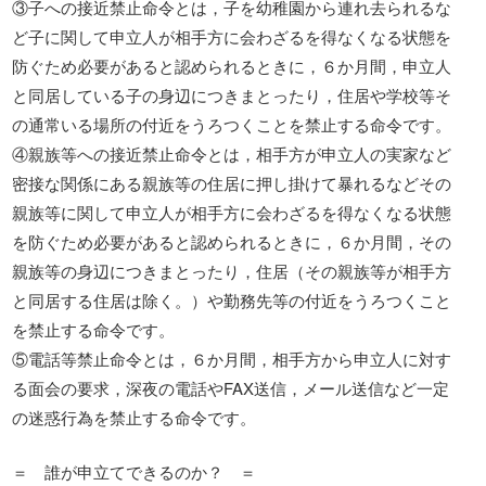
③子への接近禁止命令とは，子を幼稚園から連れ去られるな
ど子に関して申立人が相手方に会わざるを得なくなる状態を
防ぐため必要があると認められるときに，６か月間，申立人
と同居している子の身辺につきまとったり，住居や学校等そ
の通常いる場所の付近をうろつくことを禁止する命令です。
④親族等への接近禁止命令とは，相手方が申立人の実家など
密接な関係にある親族等の住居に押し掛けて暴れるなどその
親族等に関して申立人が相手方に会わざるを得なくなる状態
を防ぐため必要があると認められるときに，６か月間，その
親族等の身辺につきまとったり，住居（その親族等が相手方
と同居する住居は除く。）や勤務先等の付近をうろつくこと
を禁止する命令です。
⑤電話等禁止命令とは，６か月間，相手方から申立人に対す
る面会の要求，深夜の電話やFAX送信，メール送信など一定
の迷惑行為を禁止する命令です。
＝ 誰が申立てできるのか？ ＝