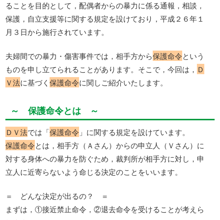
ることを目的として，配偶者からの暴力に係る通報，相談，
保護，自立支援等に関する規定を設けており，平成２６年１
月３日から施行されています。
夫婦間での暴力・傷害事件では，相手方から
保護命令
という
ものを申し立てられることがあります。そこで，今回は，
Ｄ
Ｖ法
に基づく
保護命令
に関しご紹介いたします。
～ 保護命令とは ～
ＤＶ法
では「
保護命令
」に関する規定を設けています。
保護命令
とは，相手方（Ａさん）からの申立人（Ｖさん）に
対する身体への暴力を防ぐため，裁判所が相手方に対し，申
立人に近寄らないよう命じる決定のことをいいます。
＝ どんな決定が出るの？ ＝
まずは，①接近禁止命令，②退去命令を受けることが考えら