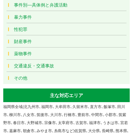
事件別―具体例と弁護活動
暴力事件
性犯罪
財産事件
薬物事件
交通違反・交通事故
その他
主な対応エリア
福岡県全域(北九州市､福岡市､大牟田市､久留米市､直方市､飯塚市､田川
市､柳川市､八女市､筑後市､大川市､行橋市､豊前市､中間市､小郡市､筑紫
野市､春日市､大野城市､宗像市､太宰府市､古賀市､福津市､うきは市､宮若
市､嘉麻市､朝倉市､みやま市､糸島市など)佐賀県､大分県､長崎県､熊本県､