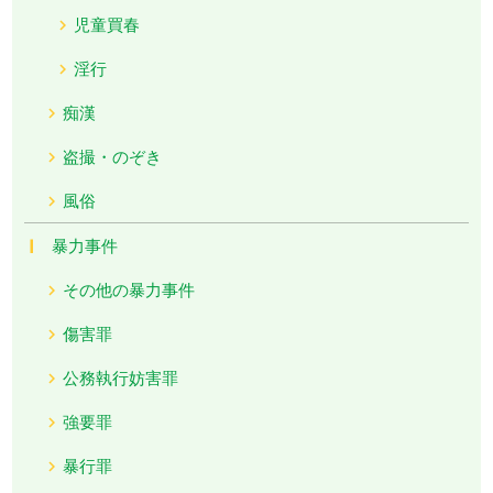
児童買春
淫行
痴漢
盗撮・のぞき
風俗
暴力事件
その他の暴力事件
傷害罪
公務執行妨害罪
強要罪
暴行罪