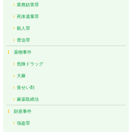
業務妨害罪
死体遺棄罪
殺人罪
脅迫罪
薬物事件
危険ドラッグ
大麻
覚せい剤
麻薬取締法
財産事件
強盗罪