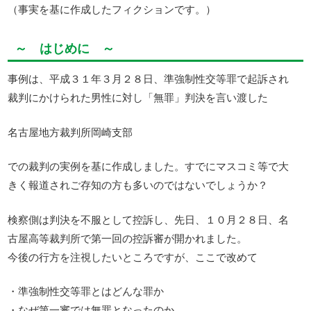
（事実を基に作成したフィクションです。）
～ はじめに ～
事例は、平成３１年３月２８日、準強制性交等罪で起訴され
裁判にかけられた男性に対し「無罪」判決を言い渡した
名古屋地方裁判所岡崎支部
での裁判の実例を基に作成しました。すでにマスコミ等で大
きく報道されご存知の方も多いのではないでしょうか？
検察側は判決を不服として控訴し、先日、１０月２８日、名
古屋高等裁判所で第一回の控訴審が開かれました。
今後の行方を注視したいところですが、ここで改めて
・準強制性交等罪とはどんな罪か
・なぜ第一審では無罪となったのか