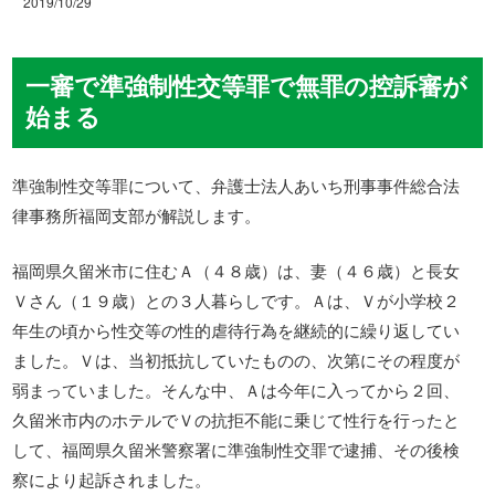
2019/10/29
一審で準強制性交等罪で無罪の控訴審が
始まる
準強制性交等罪について、弁護士法人あいち刑事事件総合法
律事務所福岡支部が解説します。
福岡県久留米市に住むＡ（４８歳）は、妻（４６歳）と長女
Ｖさん（１９歳）との３人暮らしです。Ａは、Ｖが小学校２
年生の頃から性交等の性的虐待行為を継続的に繰り返してい
ました。Ｖは、当初抵抗していたものの、次第にその程度が
弱まっていました。そんな中、Ａは今年に入ってから２回、
久留米市内のホテルでＶの抗拒不能に乗じて性行を行ったと
して、福岡県久留米警察署に準強制性交罪で逮捕、その後検
察により起訴されました。