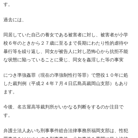
す。
過去には、
同居していた自己の養女である被害者に対し、被害者が小学
校６年のときから２７歳に至るまで長期にわたり性的虐待や
暴行等を繰り返し、同女が被告人に対し恐怖心から抗拒不能
な状態に陥っていることに乗じ、同女を姦淫した等の事実
につき準強姦罪（現在の準強制性行等罪）で懲役１０年に処
した裁判例（平成２４年７月４日広島高裁岡山支部）もあり
ます。
今後、名古屋高等裁判所がいかなる判断をするのか注目で
す。
弁護士法人あいち刑事事件総合法律事務所福岡支部は、性犯