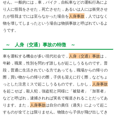
せん。一般的には，車，バイク，自転車などの運転行為によ
り人に怪我をさせた，死亡させた，あるいは人には衝突させ
たが怪我までには至らなかった場合を
人身事故
，人ではなく
物を壊してしまったという場合は物損事故と呼ばれているよ
うです。
～ 人身（交通）事故の特徴 ～
車を運転する機会が多い現代社会で，
人身（交通）事故
は，
年齢，職業，性別を問わず誰しもが起こしうるものです。普
段，普通に生活されている方であっても，職場からの帰りの
際，買い物からの帰りの際，子供も迎えに行く際，などちょ
っとした注意ミスで起こしうるものです。しかし，
人身事故
を起こせば，殺人犯，強盗犯と同様に「被疑者」「加害者」
などと呼ばれ，逮捕されれば実名で報道されることだってあ
ります。また，
人身事故
は自分の責任（過失）によって起こ
すものが全てとは限りません。物陰から子供が飛び出してき