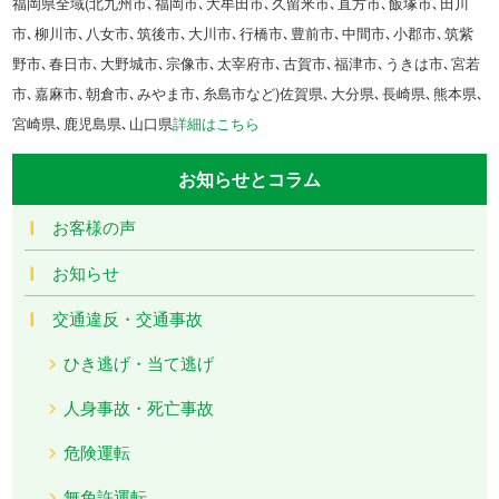
福岡県全域(北九州市､福岡市､大牟田市､久留米市､直方市､飯塚市､田川
市､柳川市､八女市､筑後市､大川市､行橋市､豊前市､中間市､小郡市､筑紫
野市､春日市､大野城市､宗像市､太宰府市､古賀市､福津市､うきは市､宮若
市､嘉麻市､朝倉市､みやま市､糸島市など)佐賀県､大分県､長崎県､熊本県､
宮崎県､鹿児島県､山口県
詳細はこちら
お知らせとコラム
お客様の声
お知らせ
交通違反・交通事故
ひき逃げ・当て逃げ
人身事故・死亡事故
危険運転
無免許運転