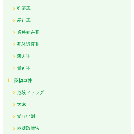
強要罪
暴行罪
業務妨害罪
死体遺棄罪
殺人罪
脅迫罪
薬物事件
危険ドラッグ
大麻
覚せい剤
麻薬取締法