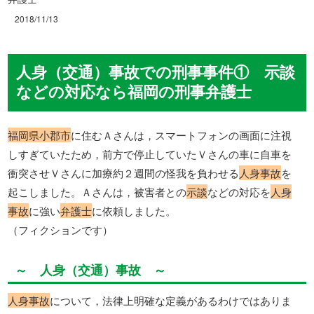
2018/11/13
人身（交通）事故での刑事事件① 示談
などの対応なら福岡の刑事弁護士
福岡県小郡市
に住むＡさんは，スマートフォンの画面に注視
しすぎていたため，前方で停止していたＶさんの車に自車を
衝突させＶさんに加療約２週間の怪我を負わせる
人身事故
を
起こしました。Ａさんは，被害者との
示談
などの対応を
人身
事故
に強い
弁護士
に依頼しました。
（フィクションです）
～ 人身（交通）事故 ～
人身事故
について，法律上明確な定義があるわけではありま