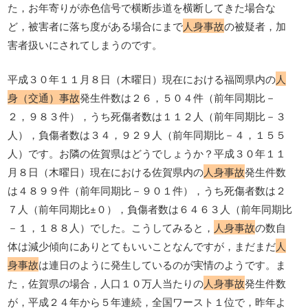
た，お年寄りが赤色信号で横断歩道を横断してきた場合な
ど，被害者に落ち度がある場合にまで
人身事故
の被疑者，加
害者扱いにされてしまうのです。
平成３０年１１月８日（木曜日）現在における福岡県内の
人
身（交通）事故
発生件数は２６，５０４件（前年同期比－
２，９８３件），うち死傷者数は１１２人（前年同期比－３
人），負傷者数は３４，９２９人（前年同期比－４，１５５
人）です。お隣の佐賀県はどうでしょうか？平成３０年１１
月８日（木曜日）現在における佐賀県内の
人身事故
発生件数
は４８９９件（前年同期比－９０１件），うち死傷者数は２
７人（前年同期比±０），負傷者数は６４６３人（前年同期比
－１，１８８人）でした。こうしてみると，
人身事故
の数自
体は減少傾向にありとてもいいことなんですが，まだまだ
人
身事故
は連日のように発生しているのが実情のようです。ま
た，佐賀県の場合，人口１０万人当たりの
人身事故
発生件数
が，平成２４年から５年連続，全国ワースト１位で，昨年よ