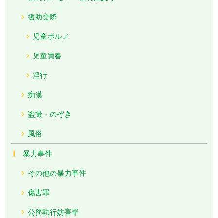
援助交際
児童ポルノ
児童買春
淫行
痴漢
盗撮・のぞき
風俗
暴力事件
その他の暴力事件
傷害罪
公務執行妨害罪