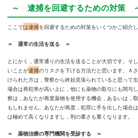
～ 逮捕を回避するための対策 
ここで
は逮捕
を回避するための対策をいくつかご紹介
＝ 通常の生活を送る ＝
とにかく，通常通りの生活を送ることが大切です。そ
いことが
逮捕
のリスクを下げる方法だと思います。Ａ
けられた方は，警察から終始見張られていると思って
場合は再犯率が高い上に，他にも薬物の取引にも関与
察は，あなたが再度薬物を使用する機会，あるいは，
もしれません。あなたが再度，犯罪に手を出した場合
は極めて高くなりますし，刑の重さも重くなります。
＝ 薬物治療の専門機関を受診する ＝