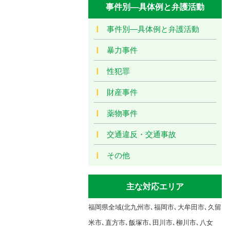
事件別―具体例と弁護活動
事件別―具体例と弁護活動
暴力事件
性犯罪
財産事件
薬物事件
交通違反・交通事故
その他
主な対応エリア
福岡県全域(北九州市､福岡市､大牟田市､久留
米市､直方市､飯塚市､田川市､柳川市､八女