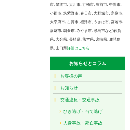
市､筑後市､大川市､行橋市､豊前市､中間市､
小郡市､筑紫野市､春日市､大野城市､宗像市､
太宰府市､古賀市､福津市､うきは市､宮若市､
嘉麻市､朝倉市､みやま市､糸島市など)佐賀
県､大分県､長崎県､熊本県､宮崎県､鹿児島
県､山口県
詳細はこちら
お知らせとコラム
お客様の声
お知らせ
交通違反・交通事故
ひき逃げ・当て逃げ
人身事故・死亡事故