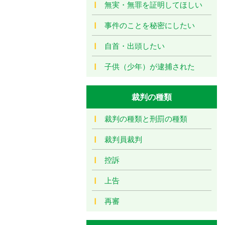
無実・無罪を証明してほしい
事件のことを秘密にしたい
自首・出頭したい
子供（少年）が逮捕された
裁判の種類
裁判の種類と刑罰の種類
裁判員裁判
控訴
上告
再審