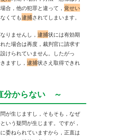
の場合，他の犯罪と違って，
覚せい
いなくても
逮捕
されてしまいます。
ばなりませんし，
逮捕
状には有効期
切れた場合は再度，裁判官に請求す
は設けられていません。したがっ
できますし，
逮捕
状さえ取得できれ
。
直分からない ～
疑問が生じますし，そもそも，なぜ
かという疑問が生じます。ですが，
関に委ねられていますから，正直は