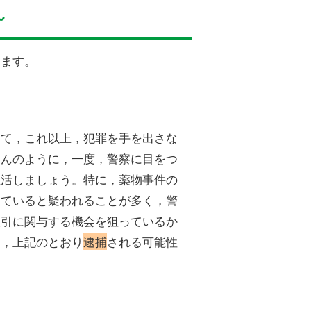
～
します。
して，これ以上，犯罪を手を出さな
さんのように，一度，警察に目をつ
生活しましょう。特に，薬物事件の
していると疑われることが多く，警
取引に関与する機会を狙っているか
は，上記のとおり
逮捕
される可能性