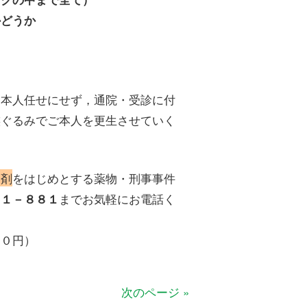
かどうか
を本人任せにせず，通院・受診に付
族ぐるみでご本人を更生させていく
い剤
をはじめとする薬物・刑事事件
までお気軽にお電話く
３１－８８１
４０円）
次のページ »