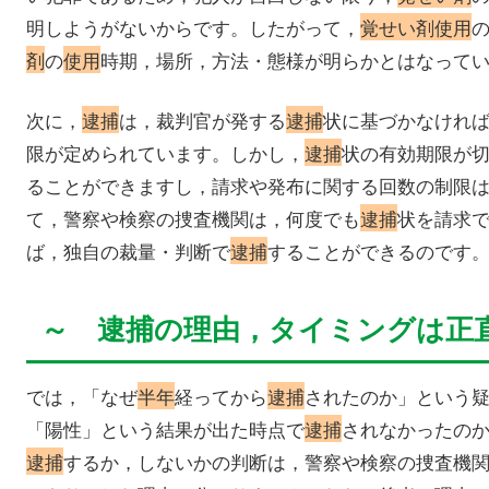
明しようがないからです。したがって，
覚せい剤使用
剤
の
使用
時期，場所，方法・態様が明らかとはなって
次に，
逮捕
は，裁判官が発する
逮捕
状に基づかなけれ
限が定められています。しかし，
逮捕
状の有効期限が
ることができますし，請求や発布に関する回数の制限
て，警察や検察の捜査機関は，何度でも
逮捕
状を請求
ば，独自の裁量・判断で
逮捕
することができるのです
～ 逮捕の理由，タイミングは正
では，「なぜ
半年
経ってから
逮捕
されたのか」という
「陽性」という結果が出た時点で
逮捕
されなかったの
逮捕
するか，しないかの判断は，警察や検察の捜査機