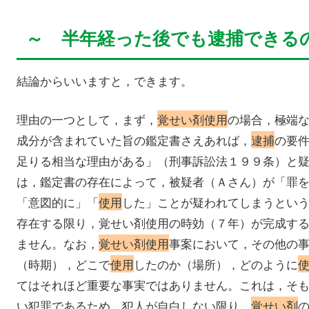
～ 半年経った後でも逮捕できる
結論からいいますと，できます。
理由の一つとして，まず，
覚せい剤使用
の場合，極端
成分が含まれていた旨の鑑定書さえあれば，
逮捕
の要
足りる相当な理由がある」（刑事訴訟法１９９条）と
は，鑑定書の存在によって，被疑者（Ａさん）が「罪
「意図的に」「
使用
した」ことが疑われてしまうとい
存在する限り，覚せい剤使用の時効（７年）が完成す
ません。なお，
覚せい剤使用
事案において，その他の
（時期），どこで
使用
したのか（場所），どのように
てはそれほど重要な事実ではありません。これは，そ
い犯罪であるため，犯人が自白しない限り，
覚せい剤