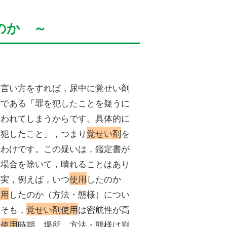
のか ～
な言い方をすれば，尿中に覚せい剤
件である「罪を犯したことを疑うに
疑われてしまうからです。具体的に
を犯したこと」，つまり
覚せい剤
を
うわけです。この疑いは，鑑定書が
る場合を除いて，晴れることはあり
事実，例えば，いつ
使用
したのか
使用
したのか（方法・態様）につい
もそも，
覚せい剤使用
は密航性が高
の
使用
時期，場所，方法・態様は判