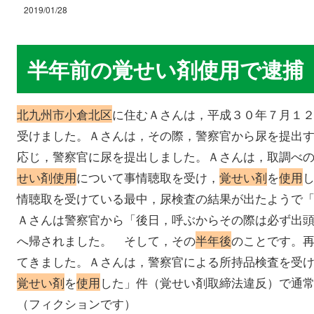
2019/01/28
半年前の覚せい剤使用で
北九州市小倉北区
に住むＡさんは，平成３０年７月１
受けました。Ａさんは，その際，警察官から尿を提出
応じ，警察官に尿を提出しました。Ａさんは，取調べ
せい剤使用
について事情聴取を受け，
覚せい剤
を
使用
情聴取を受けている最中，尿検査の結果が出たようで
Ａさんは警察官から「後日，呼ぶからその際は必ず出
へ帰されました。 そして，その
半年後
のことです。
てきました。Ａさんは，警察官による所持品検査を受
覚せい剤
を
使用
した」件（覚せい剤取締法違反）で通
（フィクションです）