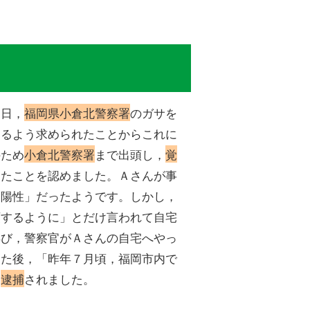
逮捕
２日，
福岡県小倉北警察署
のガサを
するよう求められたことからこれに
のため
小倉北警察署
まで出頭し，
覚
したことを認めました。Ａさんが事
「陽性」だったようです。しかし，
頭するように」とだけ言われて自宅
再び，警察官がＡさんの自宅へやっ
けた後，「昨年７月頃，福岡市内で
常
逮捕
されました。