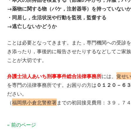
→薬物に関する物（パケ，注射器等）を持っていない
・同居し，生活状況や行動を監視，監督する
→逃亡しないかどうか
ことは必要となってきます。また，専門機関への受診
き添ったり，事後的に報告させたりするなどしてご家
ことが大切です。
には、
覚せ
弁護士法人あいち刑事事件総合法律事務所
を専門の法律事務所です。お困りの方は
０１２０－６
ださい。
（
福岡県小倉北警察署
までの初回接見費用：３９，７
« 前のページ