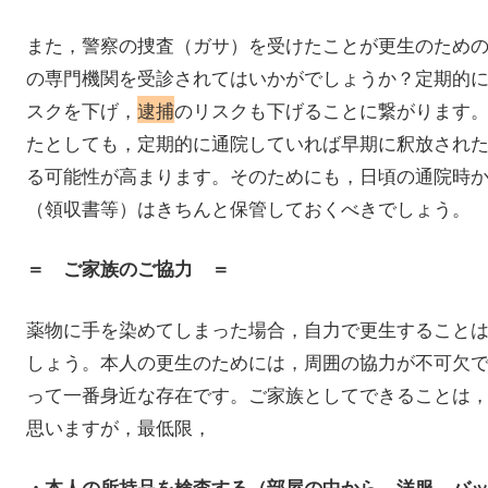
また，警察の捜査（ガサ）を受けたことが更生のため
の専門機関を受診されてはいかがでしょうか？定期的
スクを下げ，
逮捕
のリスクも下げることに繋がります
たとしても，定期的に通院していれば早期に釈放され
る可能性が高まります。そのためにも，日頃の通院時
（領収書等）はきちんと保管しておくべきでしょう。
＝ ご家族のご協力 ＝
薬物に手を染めてしまった場合，自力で更生すること
しょう。本人の更生のためには，周囲の協力が不可欠
って一番身近な存在です。ご家族としてできることは
思いますが，最低限，
・本人の所持品を検査する（部屋の中から，洋服，バ