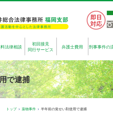
初回接見
無料法律相談
弁護士費用
刑事事件の
同行サービス
用で逮捕
トップ
薬物事件
半年前の覚せい剤使用で逮捕