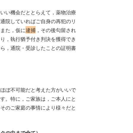
のいい機会だととらえて，薬物治療
に通院していればご自身の再犯のリ
。また，仮に
逮捕
，その後勾留され
たり，執行猶予付き判決を獲得でき
から，通院・受診したことの証明書
はほぼ不可能だと考えた方がいいで
です。特に，ご家族は，ご本人にと
，そのご家庭の事情により様々だと
ックの中まで全て）