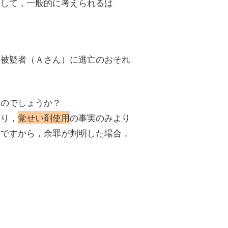
として，一般的に考えられるは
，被疑者（Ａさん）に逃亡のおそれ
たのでしょうか？
まり，
覚せい剤使用
の事実のみより
けですから，余罪が判明した場合，
る