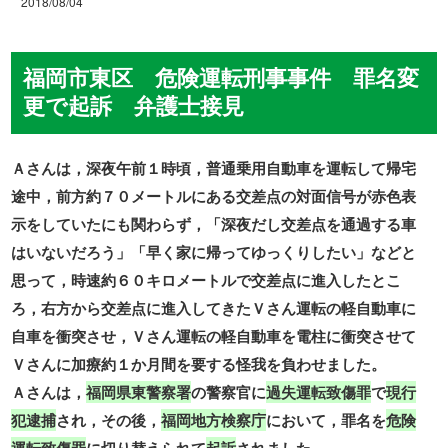
2018/08/04
福岡市東区 危険運転刑事事件 罪名変
更で起訴 弁護士接見
Ａさんは，深夜午前１時頃，普通乗用自動車を運転して帰宅
途中，前方約７０メートルにある交差点の対面信号が赤色表
示をしていたにも関わらず，「深夜だし交差点を通過する車
はいないだろう」「早く家に帰ってゆっくりしたい」などと
思って，時速約６０キロメートルで交差点に進入したとこ
ろ，右方から交差点に進入してきたＶさん運転の軽自動車に
自車を衝突させ，Ｖさん運転の軽自動車を電柱に衝突させて
Ｖさんに加療約１か月間を要する怪我を負わせました。
Ａさんは，
福岡県東警察署
の警察官に
過失運転致傷罪
で
現行
犯逮捕
され，その後，
福岡地方検察庁
において，罪名を
危険