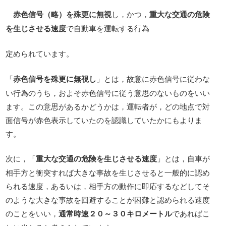
赤色信号（略）を殊更に無視
し，かつ，
重大な交通の危険
を生じさせる速度
で自動車を運転する行為
定められています。
「
赤色信号を殊更に無視し
」とは，故意に赤色信号に従わな
い行為のうち，およそ赤色信号に従う意思のないものをいい
ます。この意思があるかどうかは，運転者が，どの地点で対
面信号が赤色表示していたのを認識していたかにもよりま
す。
次に，「
重大な交通の危険を生じさせる速度
」とは，自車が
相手方と衝突すれば大きな事故を生じさせると一般的に認め
られる速度，あるいは，相手方の動作に即応するなどしてそ
のような大きな事故を回避することが困難と認められる速度
のことをいい，
通常時速２０～３０キロメートル
であればこ