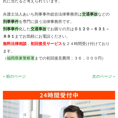
れに当たると考えられています。
弁護士法人あいち刑事事件総合法律事務所は
交通事故
などの
刑事事件
を専門に扱う法律事務所です。
刑事事件
化した
交通事故
でお困りの方は
０１２０－６３１－
８８１
までお気軽にお電話ください。
無料法律相談
，
初回接見サービス
を２４時間受け付けており
ます。
（
福岡県東警察署
までの初回接見費用：３６，０００円）
« 前のページ
次のページ »