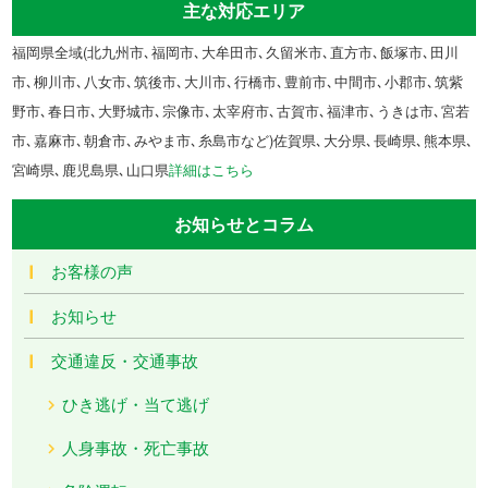
主な対応エリア
福岡県全域(北九州市､福岡市､大牟田市､久留米市､直方市､飯塚市､田川
市､柳川市､八女市､筑後市､大川市､行橋市､豊前市､中間市､小郡市､筑紫
野市､春日市､大野城市､宗像市､太宰府市､古賀市､福津市､うきは市､宮若
市､嘉麻市､朝倉市､みやま市､糸島市など)佐賀県､大分県､長崎県､熊本県､
宮崎県､鹿児島県､山口県
詳細はこちら
お知らせとコラム
お客様の声
お知らせ
交通違反・交通事故
ひき逃げ・当て逃げ
人身事故・死亡事故