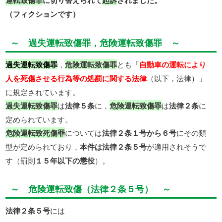
運転致傷罪
に切り替えられて
起訴
されました。
（フィクションです）
～ 過失運転致傷罪，危険運転致傷罪 ～
過失運転致傷罪
，
危険運転致傷罪
とも「
自動車の運転により
人を死傷させる行為等の処罰に関する法律
（以下，法律）」
に規定されています。
過失運転致傷罪
は
法律５条
に，
危険運転致傷罪
は
法律２条
に
定められています。
危険運転致死傷罪
については
法律２条１号から６号
にその類
型が定められており，
本件は法律２条５号
が適用されそうで
す（罰則
１５年以下の懲役
）。
～ 危険運転致傷（法律２条５号） ～
法律２条５号
には