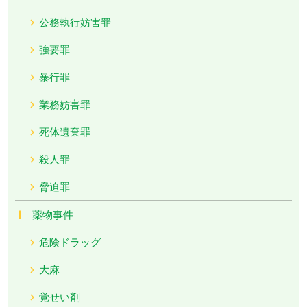
公務執行妨害罪
強要罪
暴行罪
業務妨害罪
死体遺棄罪
殺人罪
脅迫罪
薬物事件
危険ドラッグ
大麻
覚せい剤