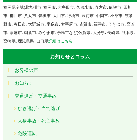
福岡県全域(北九州市､福岡市､大牟田市､久留米市､直方市､飯塚市､田川
市､柳川市､八女市､筑後市､大川市､行橋市､豊前市､中間市､小郡市､筑紫
野市､春日市､大野城市､宗像市､太宰府市､古賀市､福津市､うきは市､宮若
市､嘉麻市､朝倉市､みやま市､糸島市など)佐賀県､大分県､長崎県､熊本県､
宮崎県､鹿児島県､山口県
詳細はこちら
お知らせとコラム
お客様の声
お知らせ
交通違反・交通事故
ひき逃げ・当て逃げ
人身事故・死亡事故
危険運転