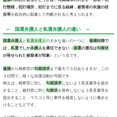
行態様，犯行場所，犯行までに至る経緯，被害者の衣服の状
況等
を総合的に勘案して判断されると考えられます。
～ 国選弁護人と私選弁護人の違い ～
国選弁護人
と
私選弁護人
の大きな違いの一つに，
逮捕
段階で
は，
私選
でしか
弁護人
を選任できない
（
国選
の選任は
勾留状
が発せられた被疑者が対象
）という点です。
逮捕
から検察官の
勾留請求
まで最大で３日ありますが，この
３日間で，様々な弁護活動が可能です。
例えば，検察官に対し，
勾留請求
しないよう意見書等を提出
すること，裁判官に対し
勾留状
を発布しないよう意見書等を
提出すること，マスコミ等に事件を報道しないように働きか
けることなどです。