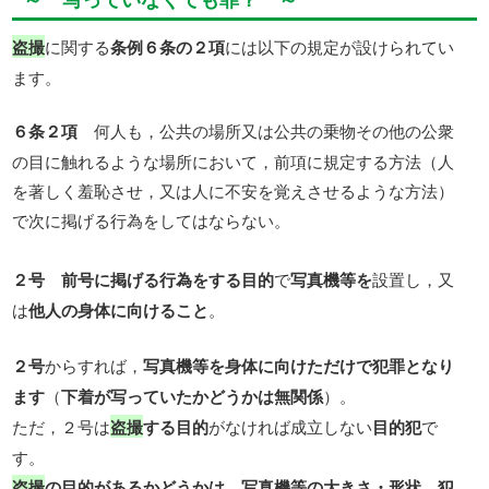
盗撮
に関する
条例６条の２項
には以下の規定が設けられてい
ます。
６条２項
何人も，公共の場所又は公共の乗物その他の公衆
の目に触れるような場所において，前項に規定する方法（人
を著しく羞恥させ，又は人に不安を覚えさせるような方法）
で次に掲げる行為をしてはならない。
２号
前号に掲げる行為をする目的
で
写真機等を
設置し，又
は
他人の身体に向けること
。
２号
からすれば，
写真機等を身体に向けただけで犯罪となり
ます
（
下着が写っていたかどうかは無関係
）。
ただ，２号は
盗撮
する目的
がなければ成立しない
目的犯
で
す。
盗撮
の目的があるかどうかは
，
写真機等の大きさ・形状，犯