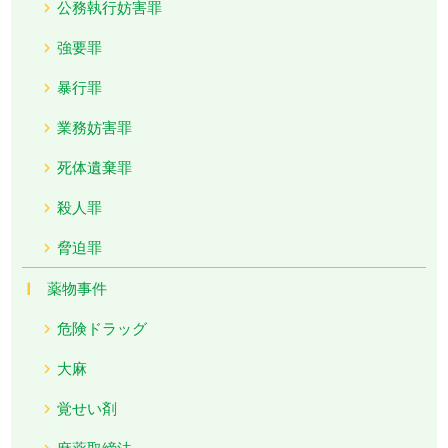
公務執行妨害罪
強要罪
暴行罪
業務妨害罪
死体遺棄罪
殺人罪
脅迫罪
薬物事件
危険ドラッグ
大麻
覚せい剤
麻薬取締法