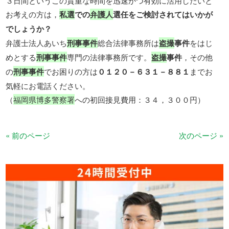
３日間というこの貴重な時間を迅速かつ有効に活用したいと
お考えの方は，
私選
での
弁護人
選任をご検討されてはいかが
でしょうか？
弁護士法人あいち
刑事事件
総合法律事務所は
盗撮
事件
をはじ
めとする
刑事事件
専門の法律事務所です。
盗撮
事件
，その他
の
刑事事件
でお困りの方は
０１２０－６３１－８８１
までお
気軽にお電話ください。
（
福岡県博多警察署
への初回接見費用：３４，３００円）
« 前のページ
次のページ »