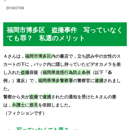
2018/07/09
福岡市博多区 盗撮事件 写っていなく
ても罪？ 私選のメリット
Ａさんは，
福岡市博多区
内の書店で，立ち読み中の女性のス
カートの下に，バック内に隠し持っていたビデオカメラを差
し入れた
盗撮
容疑（
福岡県迷惑行為防止条例
（以下「条
例」）違反）で，
福岡県博多警察署
の警察官に
逮捕
されまし
た。
警察から夫が
盗撮
で
逮捕
されたの通知を受けたＡさんの妻
は，
弁護士
に
接見
を依頼しました。
（フィクションです）
～ 写っていなくても罪？ ～