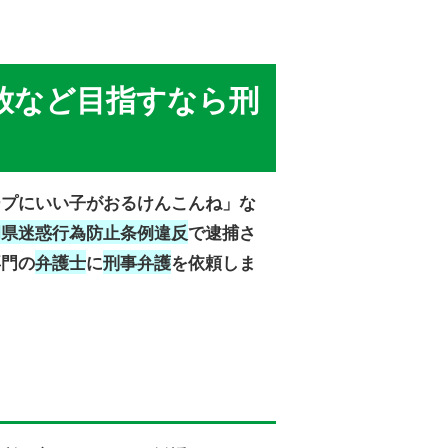
放など目指すなら刑
ープにいい子がおるけんこんね」な
岡県迷惑行為防止条例違反
で逮捕さ
専門の
弁護士
に
刑事弁護
を依頼しま