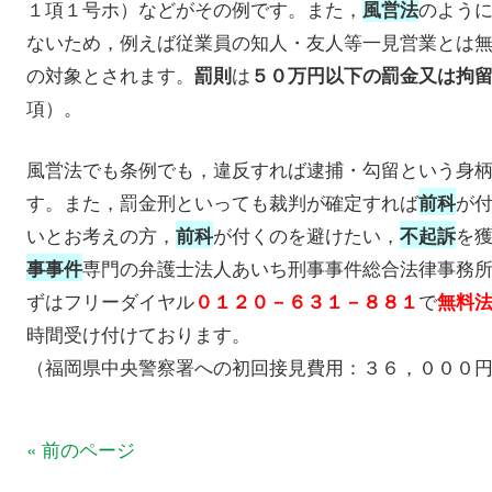
１項１号ホ）などがその例です。また，
のよう
風営法
ないため，例えば従業員の知人・友人等一見営業とは
の対象とされます。
は
罰則
５０万円以下の罰金又は拘
項）。
風営法でも条例でも，違反すれば逮捕・勾留という身
す。また，罰金刑といっても裁判が確定すれば
が
前科
いとお考えの方，
が付くのを避けたい，
を
前科
不起訴
専門の弁護士法人あいち刑事事件総合法律事務
事事件
ずはフリーダイヤル
で
０１２０－６３１－８８１
無料
時間受け付けております。
（福岡県中央警察署への初回接見費用：３６，０００
« 前のページ