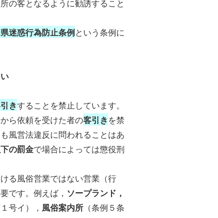
業所の客となるように勧誘すること
という条例に
岡県迷惑行為防止条例
ない
することを禁止しています。
客引き
者から依頼を受けた者の
を禁
客引き
ても風営法違反に問われることはあ
で場合によっては懲役刑
以下の罰金
おける風俗営業ではない営業（行
必要です。例えば，
ソープランド，
項１号イ），
（条例５条
風俗案内所