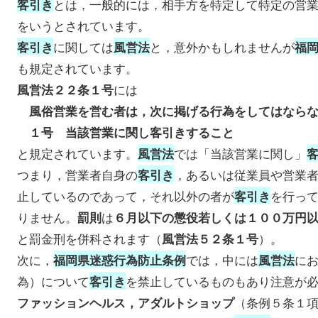
とは，一般的には，相手方を特定して特定の営
客引き
をいうとされています。
に関しては
と，意外かもしれませんが
客引き
風営法
福
も規定されています。
には
風営法２２条１号
風俗営業を営む者は，次に掲げる行為をしてはなら
１号 当該営業に関し客引きすること
と規定されています。
では「当該営業に関し」
風営法
つまり，営業者自身の
，あるいは従業員や営業
客引き
止しているのであって，それ以外の者が
を行っ
客引き
りません。
は
罰則
６月以下の懲役若しくは１００万円
と罰金刑を併科されます（
）。
風営法５２条１号
次に，
では，中には
に
福岡県迷惑行為防止条例
風営法
為）について
を禁止しているものもあり注意が
客引き
（条例５条１
ファッションヘルス，アダルトショップ