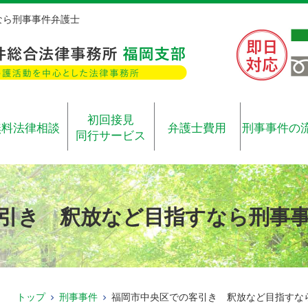
なら刑事事件弁護士
初回接見
無料法律相談
弁護士費用
刑事事件の
同行サービス
引き 釈放など目指すなら刑事
トップ
刑事事件
福岡市中央区での客引き 釈放など目指すな