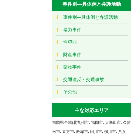
事件別―具体例と弁護活動
事件別―具体例と弁護活動
暴力事件
性犯罪
財産事件
薬物事件
交通違反・交通事故
その他
主な対応エリア
福岡県全域(北九州市､福岡市､大牟田市､久留
米市､直方市､飯塚市､田川市､柳川市､八女