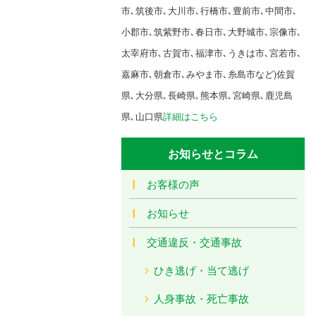
市､筑後市､大川市､行橋市､豊前市､中間市､
小郡市､筑紫野市､春日市､大野城市､宗像市､
太宰府市､古賀市､福津市､うきは市､宮若市､
嘉麻市､朝倉市､みやま市､糸島市など)佐賀
県､大分県､長崎県､熊本県､宮崎県､鹿児島
県､山口県
詳細はこちら
お知らせとコラム
お客様の声
お知らせ
交通違反・交通事故
ひき逃げ・当て逃げ
人身事故・死亡事故