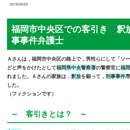
2018/09/29
福岡市中央区での客引き 釈
事事件弁護士
Ａさんは，福岡市中央区の路上で，男性らにして「ソ
どと声をかけたとして
福岡県中央警察署
の警察官に
福
れました。Ａさんの家族は，
釈放
を願って，
刑事事件
した。
（フィクションです）
～ 客引きとは？ ～