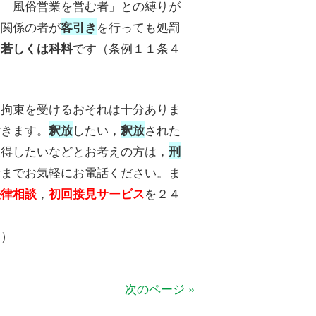
に「風俗営業を営む者」との縛りが
無関係の者が
を行っても処罰
客引き
です（条例１１条４
留若しくは科料
柄拘束を受けるおそれは十分ありま
付きます。
したい，
された
釈放
釈放
獲得したいなどとお考えの方は，
刑
所までお気軽にお電話ください。ま
，
を２４
法律相談
初回接見サービス
円）
次のページ »