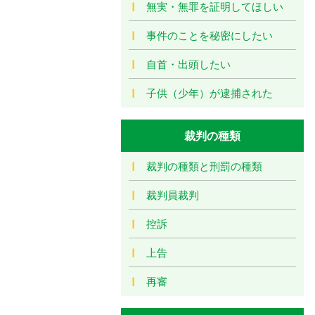
無実・無罪を証明してほしい
事件のことを秘密にしたい
自首・出頭したい
子供（少年）が逮捕された
裁判の種類
裁判の種類と刑罰の種類
裁判員裁判
控訴
上告
再審