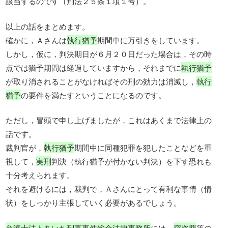
該当するのです（刑法２５条１項１号）。
以上の話をまとめます。
確かに，Ａさんは
執行猶予
期間中に万引きをしています。
しかし，仮に，判決期日が６月２０日だった場合は，その時
点では猶予期間は経過していますから，それまでに
執行猶予
が取り消されることがなければその刑の効力は消滅し，
執行
猶予
の要件を満たすということになるのです。
ただし，冒頭で申し上げましたが，これはあくまで法律上の
話です。
裁判官が，
執行猶予
期間中に同種犯罪を犯したことなどを重
視して，
実刑
判決（執行猶予が付かない判決）を下す恐れも
十分考えられます。
それを避けるには，裁判で，Ａさんにとって有利な事情（情
状）をしっかり主張していく必要があるでしょう。
弁護士法人あいち刑事事件総合法律事務所
には，
窃盗罪
等の