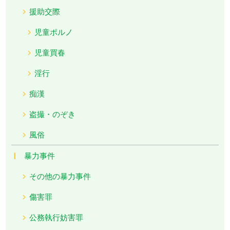
援助交際
児童ポルノ
児童買春
淫行
痴漢
盗撮・のぞき
風俗
暴力事件
その他の暴力事件
傷害罪
公務執行妨害罪