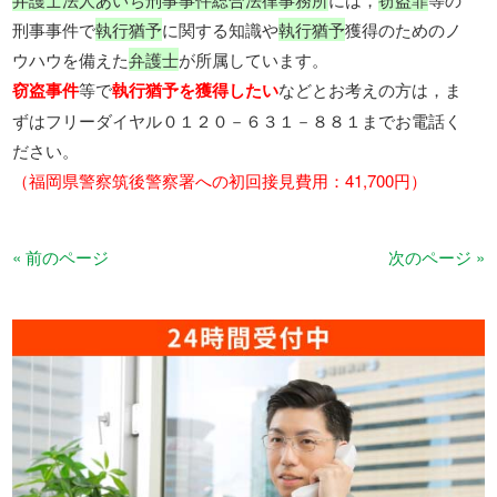
刑事事件で
執行猶予
に関する知識や
執行猶予
獲得のためのノ
ウハウを備えた
弁護士
が所属しています。
窃盗事件
等で
執行猶予を獲得したい
などとお考えの方は，ま
ずはフリーダイヤル０１２０－６３１－８８１までお電話く
ださい。
（福岡県警察筑後警察署への初回接見費用：41,700円）
« 前のページ
次のページ »