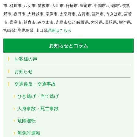
市､柳川市､八女市､筑後市､大川市､行橋市､豊前市､中間市､小郡市､筑紫
野市､春日市､大野城市､宗像市､太宰府市､古賀市､福津市､うきは市､宮若
市､嘉麻市､朝倉市､みやま市､糸島市など)佐賀県､大分県､長崎県､熊本県､
宮崎県､鹿児島県､山口県
詳細はこちら
お知らせとコラム
お客様の声
お知らせ
交通違反・交通事故
ひき逃げ・当て逃げ
人身事故・死亡事故
危険運転
無免許運転