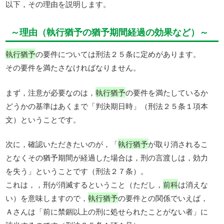
以下，その理由を説明します。
～理由（執行猶予の猶予期間経過の効果など）～
執行猶予
の要件については刑法２５条に定めがあります。
その要件を満たさなければなりません。
まず，注意が必要なのは，
執行猶予
の要件を満たしているか
どうかの基準はあくまで「判決期日時」（刑法２５条１項本
文）ということです。
次に，確認いただきたいのが，「
執行猶予
が取り消されるこ
となくその猶予期間が経過した場合は，刑の言渡しは，効力
を失う」ということです（刑法２７条）。
これは，，刑が消滅するということ（ただし，
前科
は消えな
い）を意味しますので，
執行猶予
の要件との関係でいえば，
Ａさんは「前に禁錮以上の刑に処せられたことがない者」に