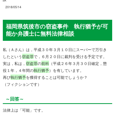
2018/05/14
福岡県筑後市の窃盗事件 執行猶予が可
能か弁護士に無料法律相談
私（Ａさん）は，平成３０年３月１０日にスーパーで万引き
したという
窃盗罪
で，６月２０日に裁判を受ける予定です。
実は，私は，
窃盗罪
の
前科
（平成２６年３月３０日確定，懲
役１年，４年間の
執行猶予
）を有しています。
再び
執行猶予
を獲得することは可能でしょうか？
（フィクションです）
～回答～
法律上は「可能」です。