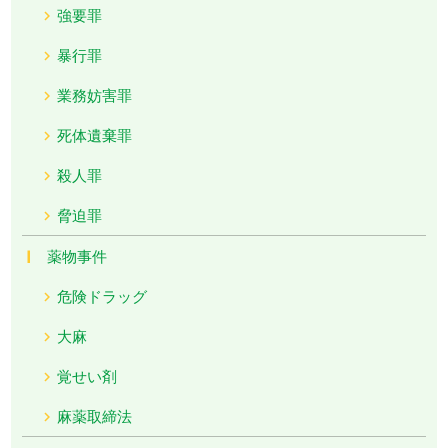
強要罪
暴行罪
業務妨害罪
死体遺棄罪
殺人罪
脅迫罪
薬物事件
危険ドラッグ
大麻
覚せい剤
麻薬取締法