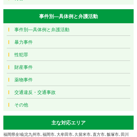
事件別―具体例と弁護活動
事件別―具体例と弁護活動
暴力事件
性犯罪
財産事件
薬物事件
交通違反・交通事故
その他
主な対応エリア
福岡県全域(北九州市､福岡市､大牟田市､久留米市､直方市､飯塚市､田川