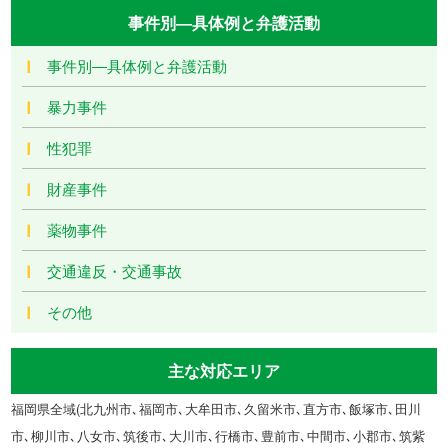
事件別―具体例と弁護活動
事件別―具体例と弁護活動
暴力事件
性犯罪
財産事件
薬物事件
交通違反・交通事故
その他
主な対応エリア
福岡県全域(北九州市､福岡市､大牟田市､久留米市､直方市､飯塚市､田川
市､柳川市､八女市､筑後市､大川市､行橋市､豊前市､中間市､小郡市､筑紫