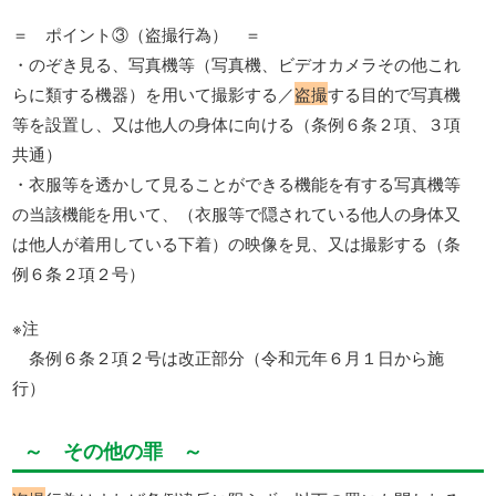
＝ ポイント③（盗撮行為） ＝
・のぞき見る、写真機等（写真機、ビデオカメラその他これ
らに類する機器）を用いて撮影する／
盗撮
する目的で写真機
等を設置し、又は他人の身体に向ける（条例６条２項、３項
共通）
・衣服等を透かして見ることができる機能を有する写真機等
の当該機能を用いて、（衣服等で隠されている他人の身体又
は他人が着用している下着）の映像を見、又は撮影する（条
例６条２項２号）
※注
条例６条２項２号は改正部分（令和元年６月１日から施
行）
～ その他の罪 ～