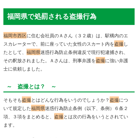
福岡県で処罰される盗撮行為
福岡市西区
に住む会社員のＡさん（３２歳）は、駅構内のエ
スカレーターで、前に座っていた女性のスカート内を
盗撮
し
たとして、
福岡県
迷惑行為防止条例違反で現行犯逮捕され、
その釈放されました。Ａさんは、刑事弁護を
盗撮
に強い弁護
士に依頼しました。
～ 盗撮とは？ ～
そもそも
盗撮
とはどんな行為をいうのでしょうか？
盗撮
につ
いて規定した
福岡県
迷惑行為防止条例（以下、条例）６条２
項、３項をまとめると、
盗撮
とは次の行為をいうとされてい
ます。