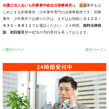
弁護士法人あいち刑事事件総合法律事務所
は、
盗撮
事件をは
じめとする刑事事件・少年事件専門の法律事務所です。刑事
事件・少年事件でお困りの方は、まずはお気軽に
０１２０－
６３１－８８１
までお電話ください。２４時間、
無料法律相
談
、
初回接見サービス
の予約受付を承っております。
« 前のページ
次のページ »