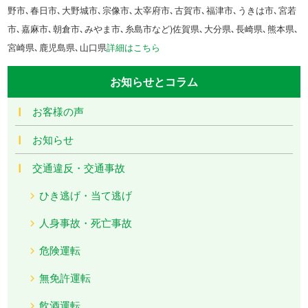
野市､春日市､大野城市､宗像市､太宰府市､古賀市､福津市､うきは市､宮若
市､嘉麻市､朝倉市､みやま市､糸島市など)佐賀県､大分県､長崎県､熊本県､
宮崎県､鹿児島県､山口県
詳細はこちら
お知らせとコラム
お客様の声
お知らせ
交通違反・交通事故
ひき逃げ・当て逃げ
人身事故・死亡事故
危険運転
無免許運転
飲酒運転