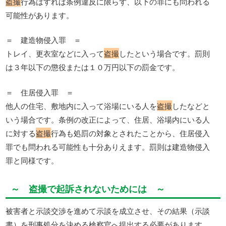
盗撮
行為はすれば条例違反に限らず、以下の罪にも問われる
可能性があります。
＝ 建造物侵入罪 ＝
トレイ、更衣室などに入って
盗撮
したという場合です。罰則
は３年以下の懲役または１０万円以下の罰金です。
＝ 住居侵入罪 ＝
他人の住宅、敷地内に入って浴場にいる人を
盗撮
したなどと
いう場合です。条例の改正によって、住居、浴場内にいる人
に対する
盗撮
行為も処罰の対象とされたことから、住居侵入
罪でも問われる可能性も十分ありえます。罰則は建造物侵入
罪と同様です。
～ 盗撮で起訴されないためには ～
被害者と示談交渉を進めて示談を成立させ、その結果（示談
書）を刑事処分を決める検察官へ提出する必要があります。