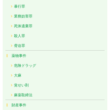
暴行罪
業務妨害罪
死体遺棄罪
殺人罪
脅迫罪
薬物事件
危険ドラッグ
大麻
覚せい剤
麻薬取締法
財産事件