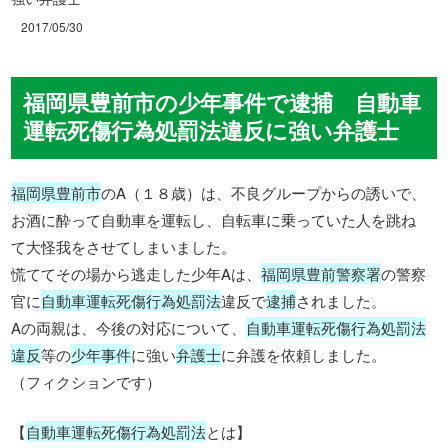
2017/05/30
福岡県豊前市の少年事件で逮捕 自動車
運転死傷行為処罰法違反に強い弁護士
福岡県豊前市
のA（１８歳）は、不良グループからの誘いで、
お酒に酔って自動車を運転し、自転車に乗っていた人を跳ね
て大怪我をさせてしまいました。
慌ててその場から逃走した少年Aは、
福岡県豊前警察署
の警察
官に
自動車運転死傷行為処罰法
違反で
逮捕
されました。
Aの両親は、今後の対応について、
自動車運転死傷行為処罰法
違反
等の
少年事件
に強い
弁護士
に弁護を依頼しました。
（フィクションです）
【
自動車運転死傷行為処罰法
とは】