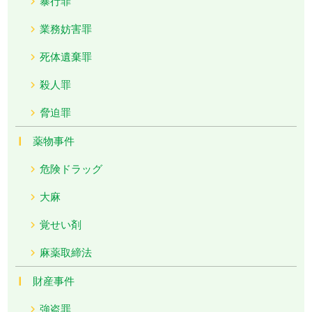
暴行罪
業務妨害罪
死体遺棄罪
殺人罪
脅迫罪
薬物事件
危険ドラッグ
大麻
覚せい剤
麻薬取締法
財産事件
強盗罪