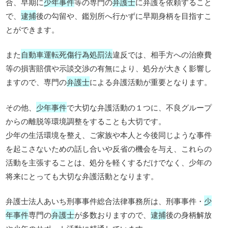
合、早期に
少年事件
等の専門の
弁護士
に弁護を依頼すること
で、
逮捕
後の勾留や、鑑別所へ行かずに早期身柄を目指すこ
とができます。
また
自動車運転死傷行為処罰法
違反では、相手方への治療費
等の損害賠償や示談交渉の有無により、処分が大きく影響し
ますので、専門の
弁護士
による弁護活動が重要となります。
その他、
少年事件
で大切な弁護活動の１つに、不良グループ
からの離脱等環境調整をすることも大切です。
少年の生活環境を整え、ご家族や本人と今後同じような事件
を起こさないための話し合いや反省の機会を与え、これらの
活動を主張することは、処分を軽くするだけでなく、少年の
将来にとっても大切な弁護活動となります。
弁護士法人あいち刑事事件総合法律事務所は、刑事事件・
少
年事件
専門の
弁護士
が多数おりますので、
逮捕
後の身柄解放