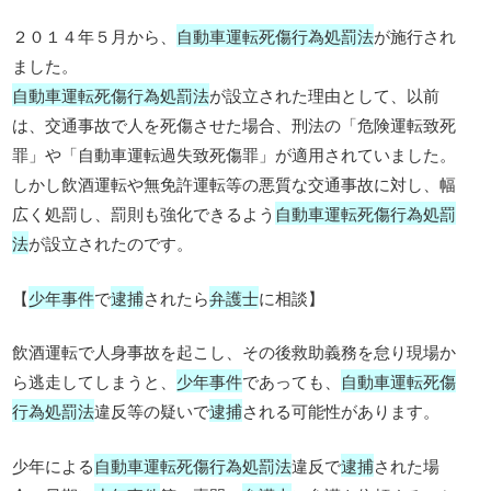
２０１４年５月から、
自動車運転死傷行為処罰法
が施行され
ました。
自動車運転死傷行為処罰法
が設立された理由として、以前
は、交通事故で人を死傷させた場合、刑法の「危険運転致死
罪」や「自動車運転過失致死傷罪」が適用されていました。
しかし飲酒運転や無免許運転等の悪質な交通事故に対し、幅
広く処罰し、罰則も強化できるよう
自動車運転死傷行為処罰
法
が設立されたのです。
【
少年事件
で
逮捕
されたら
弁護士
に相談】
飲酒運転で人身事故を起こし、その後救助義務を怠り現場か
ら逃走してしまうと、
少年事件
であっても、
自動車運転死傷
行為処罰法
違反等の疑いで
逮捕
される可能性があります。
少年による
自動車運転死傷行為処罰法
違反で
逮捕
された場