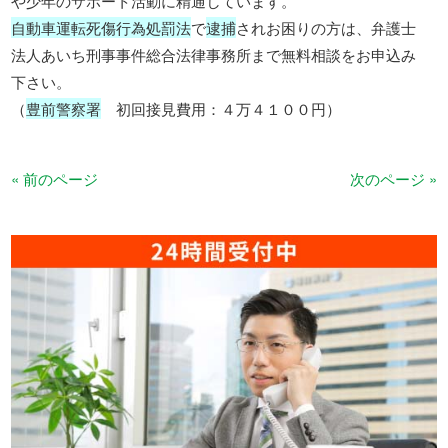
や少年のサポート活動に精通しています。
自動車運転死傷行為処罰法
で
逮捕
されお困りの方は、弁護士
法人あいち刑事事件総合法律事務所まで無料相談をお申込み
下さい。
（
豊前警察署
初回接見費用：４万４１００円）
« 前のページ
次のページ »