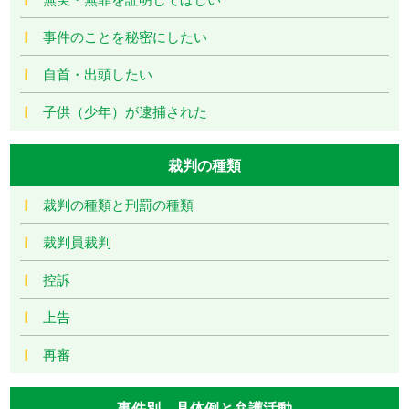
事件のことを秘密にしたい
自首・出頭したい
子供（少年）が逮捕された
裁判の種類
裁判の種類と刑罰の種類
裁判員裁判
控訴
上告
再審
事件別―具体例と弁護活動