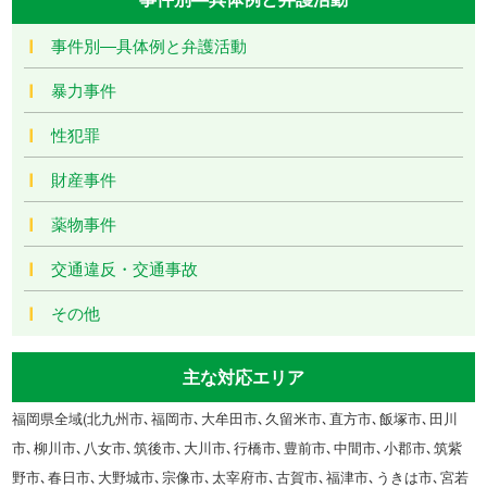
事件別―具体例と弁護活動
暴力事件
性犯罪
財産事件
薬物事件
交通違反・交通事故
その他
主な対応エリア
福岡県全域(北九州市､福岡市､大牟田市､久留米市､直方市､飯塚市､田川
市､柳川市､八女市､筑後市､大川市､行橋市､豊前市､中間市､小郡市､筑紫
野市､春日市､大野城市､宗像市､太宰府市､古賀市､福津市､うきは市､宮若