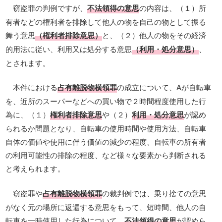
窃盗罪の判例ですが、
不法領得の意思
の内容は、（１）所
有者などの権利者を排除して他人の物を自己の物として振る
舞う意思
（権利者排除意思）
と、（２）他人の物をその経済
的用法に従い、利用又は処分する意思
（利用・処分意思）
、
とされます。
本件における
占有離脱物横領罪
の成立について、Aが自転車
を、近所のスーパーなどへの買い物で２時間程度使用した行
為に、（１）
権利者排除意思
や（２）
利用・処分意思
が認め
られるか問題となり、自転車の使用時間や使用方法、自転車
自体の価値や使用に伴う価値の減少の程度、自転車の所有者
の利用可能性の排除の程度、など様々な要素から判断される
と考えられます。
窃盗罪
や
占有離脱物横領罪
の裁判例では、乗り捨ての意思
がなく元の場所に返還する意思をもって、短時間、他人の自
転車を一時使用した行為について、
不法領得の意思
が認めら