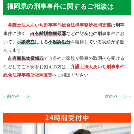
福岡県の刑事事件に関するご相談は
弁護士法人あいち刑事事件総合法律事務所福岡支部
は刑事
事件に強く、
占有離脱物横領罪
などの財産犯の刑事事件にお
いて、
示談成立
による
不起訴処分
を獲得している実績が多数
あります。
占有離脱物横領罪
で自身やご家族が警察の取調べを受ける
などしてご不安をお抱えの方は、
弁護士法人あいち刑事事件
総合法律事務所福岡支部
へご相談ください。
« 前のページ
次のページ »