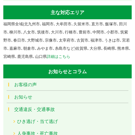
主な対応エリア
福岡県全域(北九州市､福岡市､大牟田市､久留米市､直方市､飯塚市､田川
市､柳川市､八女市､筑後市､大川市､行橋市､豊前市､中間市､小郡市､筑紫
野市､春日市､大野城市､宗像市､太宰府市､古賀市､福津市､うきは市､宮若
市､嘉麻市､朝倉市､みやま市､糸島市など)佐賀県､大分県､長崎県､熊本県､
宮崎県､鹿児島県､山口県
詳細はこちら
お知らせとコラム
お客様の声
お知らせ
交通違反・交通事故
ひき逃げ・当て逃げ
人身事故・死亡事故