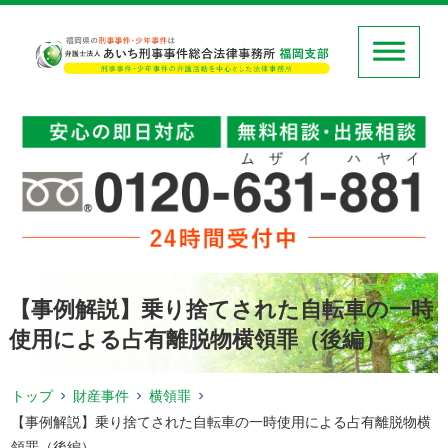
【事例解説】乗り捨てされた自転車の一時
使用による占有離脱物横領罪（後編）
トップ
財産事件
横領罪
【事例解説】乗り捨てされた自転車の一時使用による占有離脱物横
領罪（後編）