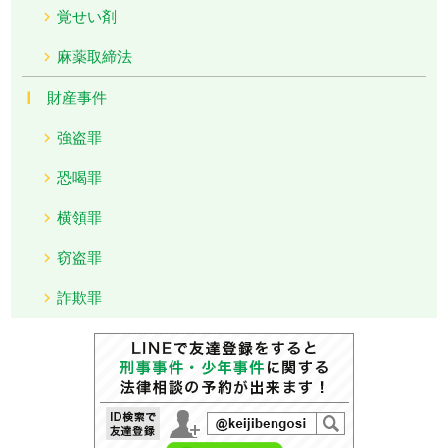
覚せい剤
麻薬取締法
財産事件
強盗罪
恐喝罪
横領罪
窃盗罪
詐欺罪