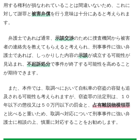
用する権利が損なわれていることは間違いないため、これに
対して謝罪と
被害弁償
を行う意味は十分にあると考えられま
す。
弁護士であれば通常、
示談交渉
のために捜査機関から被害
者の連絡先を教えてもらえると考えられ、刑事事件に強い弁
護士であれば、しっかりした内容の
示談
が成立する可能性が
見込まれ、
不起訴処分
で事件が終了する可能性を高めること
が期待できます。
また、本件では、取調べにおいて自転車の窃盗の容疑も追
及される可能性も考えられますが、窃盗罪の法定刑は、１０
年以下の懲役又は５０万円以下の罰金と、
占有離脱物横領罪
と比べると重いため、取調べ対応について刑事事件に強い弁
護士に相談の上、慎重に対応することをお勧めします。