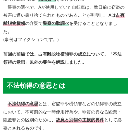
警察の調べで、Aが使用していた自転車は、数日前に窃盗の
被害に遭い乗り捨てられたものであることが判明し、Aは
占有
離脱物横領
の容疑で
警察の取調べ
を受けることとなりまし
た。
(事例はフィクションです。)
前回の前編では、占有離脱物横領罪の成立について、「不法
領得の意思」以外の要件を解説しました。
不法領得の意思とは
不法領得の意思
とは、窃盗罪や横領罪などの領得罪の成立
において、不可罰的な一時使用行為や、罪質の異なる毀棄・
隠匿罪との区別のために、
故意と別個の主観的要件
として必
要とされるものです。