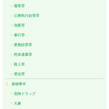
傷害罪
公務執行妨害罪
強要罪
暴行罪
業務妨害罪
死体遺棄罪
殺人罪
脅迫罪
薬物事件
危険ドラッグ
大麻