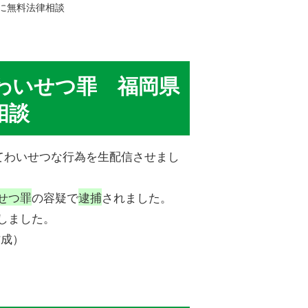
に無料法律相談
わいせつ罪 福岡県
相談
てわいせつな行為を生配信させまし
せつ罪
の容疑で
逮捕
されました。
しました。
作成）