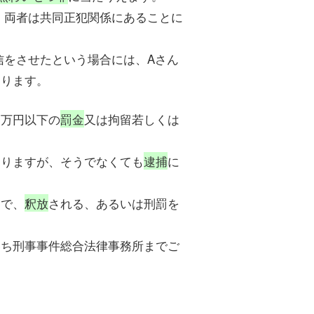
、両者は共同正犯関係にあることに
信をさせたという場合には、Aさん
あります。
０万円以下の
罰金
又は拘留若しくは
ありますが、そうでなくても
逮捕
に
とで、
釈放
される、あるいは刑罰を
いち刑事事件総合法律事務所までご