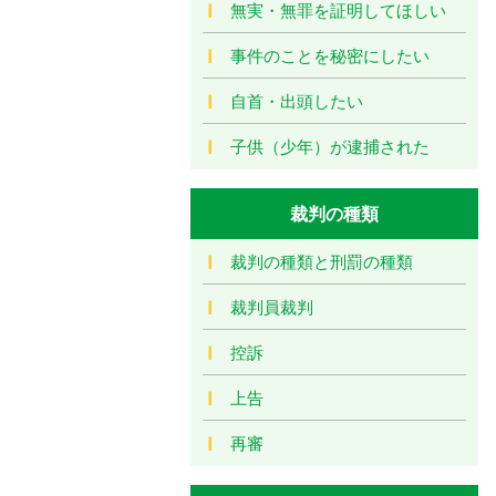
無実・無罪を証明してほしい
事件のことを秘密にしたい
自首・出頭したい
子供（少年）が逮捕された
裁判の種類
裁判の種類と刑罰の種類
裁判員裁判
控訴
上告
再審