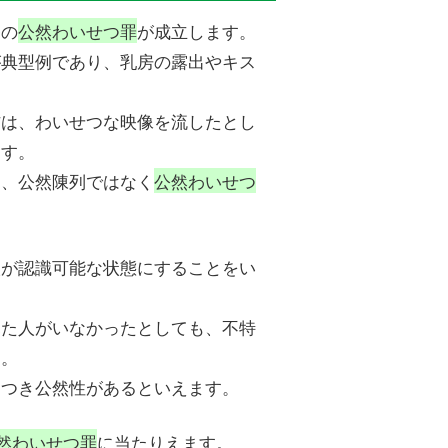
条の
公然わいせつ罪
が成立します。
が典型例であり、乳房の露出やキス
信は、わいせつな映像を流したとし
ます。
ら、公然陳列ではなく
公然わいせつ
人が認識可能な状態にすることをい
見た人がいなかったとしても、不特
ん。
につき公然性があるといえます。
然わいせつ罪
に当たりえます。