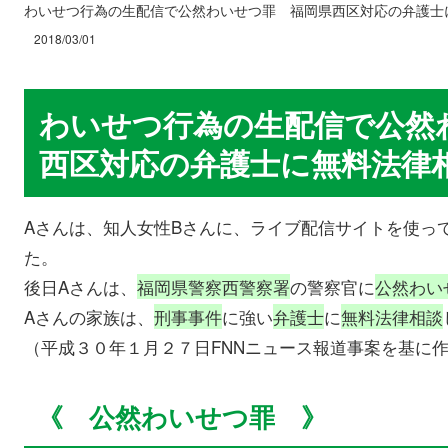
わいせつ行為の生配信で公然わいせつ罪 福岡県西区対応の弁護士
2018/03/01
わいせつ行為の生配信で公然
西区対応の弁護士に無料法律
Aさんは、知人女性Bさんに、ライブ配信サイトを使っ
た。
後日Aさんは、
福岡県警察西警察署
の警察官に
公然わい
Aさんの家族は、
刑事事件
に強い
弁護士
に
無料法律相談
（平成３０年１月２７日FNNニュース報道事案を基に
《 公然わいせつ罪 》