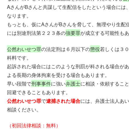
AさんがBさんと共謀して生配信をしたという場合には
なります。
もっとも、仮にAさんがBさんを脅して、無理やり生配
には別途刑法第２２３条の
強要罪
が成立する可能性も
公然わいせつ罪
の法定刑は６月以下の
懲役
若しくは３
科料です。
起訴された場合にはこのような刑罰が科される場合が
よる長期の身体拘束を受ける場合もあります。
早い段階で
刑事事件
に強い
弁護士
に相談・依頼するこ
回避できることもあります。
で
には、弁護士法人あ
公然わいせつ罪
逮捕された場合
相談ください。
（初回法律相談：無料）