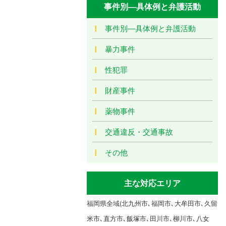
事件別―具体例と弁護活動
事件別―具体例と弁護活動
暴力事件
性犯罪
財産事件
薬物事件
交通違反・交通事故
その他
主な対応エリア
福岡県全域(北九州市､福岡市､大牟田市､久留
米市､直方市､飯塚市､田川市､柳川市､八女