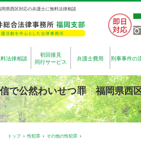
福岡県西区対応の弁護士に無料法律相談
初回接見
無料法律相談
弁護士費用
刑事事件の
同行サービス
信で公然わいせつ罪 福岡県西
トップ
性犯罪
その他の性犯罪