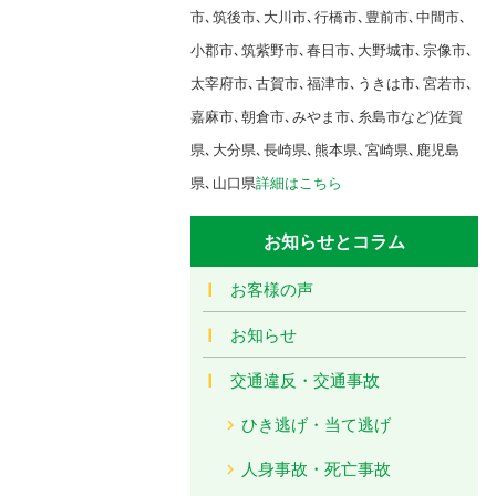
市､筑後市､大川市､行橋市､豊前市､中間市､
小郡市､筑紫野市､春日市､大野城市､宗像市､
太宰府市､古賀市､福津市､うきは市､宮若市､
嘉麻市､朝倉市､みやま市､糸島市など)佐賀
県､大分県､長崎県､熊本県､宮崎県､鹿児島
県､山口県
詳細はこちら
お知らせとコラム
お客様の声
お知らせ
交通違反・交通事故
ひき逃げ・当て逃げ
人身事故・死亡事故