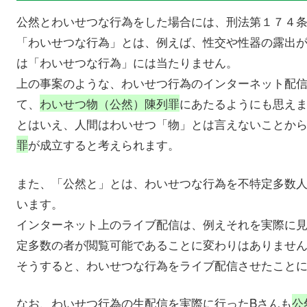
公然とわいせつな行為をした場合には、刑法第１７４
「わいせつな行為」とは、例えば、性交や性器の露出
は「わいせつな行為」には当たりません。
上の事案のような、わいせつ行為のインターネット配
て、
わいせつ物（公然）陳列罪
にあたるようにも思え
とはいえ、人間はわいせつ「物」とは言えないことか
罪
が成立すると考えられます。
また、「公然と」とは、わいせつな行為を不特定多数
います。
インターネット上のライブ配信は、例えそれを実際に
定多数の者が閲覧可能であることに変わりはありませ
そうすると、わいせつな行為をライブ配信させたこと
なお、わいせつ行為の生配信を実際に行ったBさんも
公