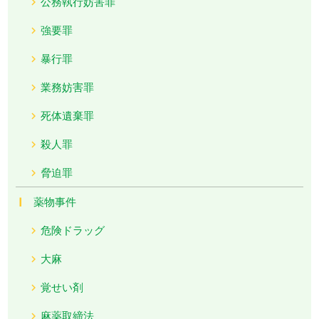
公務執行妨害罪
強要罪
暴行罪
業務妨害罪
死体遺棄罪
殺人罪
脅迫罪
薬物事件
危険ドラッグ
大麻
覚せい剤
麻薬取締法