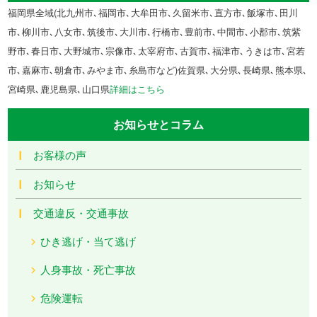
福岡県全域(北九州市､福岡市､大牟田市､久留米市､直方市､飯塚市､田川
市､柳川市､八女市､筑後市､大川市､行橋市､豊前市､中間市､小郡市､筑紫
野市､春日市､大野城市､宗像市､太宰府市､古賀市､福津市､うきは市､宮若
市､嘉麻市､朝倉市､みやま市､糸島市など)佐賀県､大分県､長崎県､熊本県､
宮崎県､鹿児島県､山口県
詳細はこちら
お知らせとコラム
お客様の声
お知らせ
交通違反・交通事故
ひき逃げ・当て逃げ
人身事故・死亡事故
危険運転