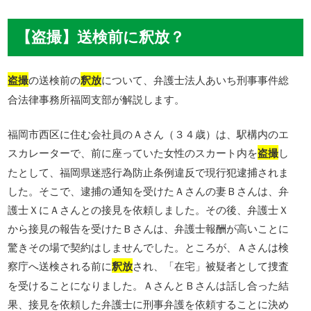
【盗撮】送検前に釈放？
盗撮
の送検前の
釈放
について、弁護士法人あいち刑事事件総
合法律事務所福岡支部が解説します。
福岡市西区に住む会社員のＡさん（３４歳）は、駅構内のエ
スカレーターで、前に座っていた女性のスカート内を
盗撮
し
たとして、福岡県迷惑行為防止条例違反で現行犯逮捕されま
した。そこで、逮捕の通知を受けたＡさんの妻Ｂさんは、弁
護士ＸにＡさんとの接見を依頼しました。その後、弁護士Ｘ
から接見の報告を受けたＢさんは、弁護士報酬が高いことに
驚きその場で契約はしませんでした。ところが、Ａさんは検
察庁へ送検される前に
釈放
され、「在宅」被疑者として捜査
を受けることになりました。ＡさんとＢさんは話し合った結
果、接見を依頼した弁護士に刑事弁護を依頼することに決め