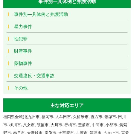
事件別―具体例と弁護活動
事件別―具体例と弁護活動
暴力事件
性犯罪
財産事件
薬物事件
交通違反・交通事故
その他
主な対応エリア
福岡県全域(北九州市､福岡市､大牟田市､久留米市､直方市､飯塚市､田川
市､柳川市､八女市､筑後市､大川市､行橋市､豊前市､中間市､小郡市､筑紫
野市､春日市､大野城市､宗像市､太宰府市､古賀市､福津市､うきは市､宮若