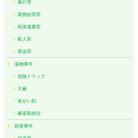
暴行罪
業務妨害罪
死体遺棄罪
殺人罪
脅迫罪
薬物事件
危険ドラッグ
大麻
覚せい剤
麻薬取締法
財産事件
強盗罪