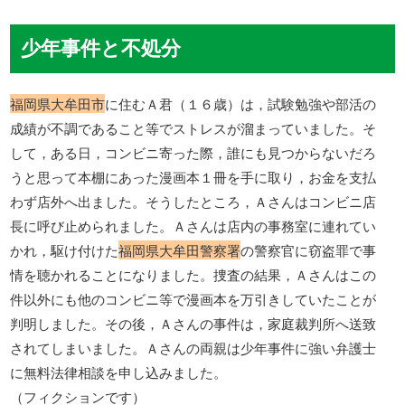
少年事件と不処分
福岡県大牟田市
に住むＡ君（１６歳）は，試験勉強や部活の
成績が不調であること等でストレスが溜まっていました。そ
して，ある日，コンビニ寄った際，誰にも見つからないだろ
うと思って本棚にあった漫画本１冊を手に取り，お金を支払
わず店外へ出ました。そうしたところ，Ａさんはコンビニ店
長に呼び止められました。Ａさんは店内の事務室に連れてい
かれ，駆け付けた
福岡県大牟田警察署
の警察官に窃盗罪で事
情を聴かれることになりました。捜査の結果，Ａさんはこの
件以外にも他のコンビニ等で漫画本を万引きしていたことが
判明しました。その後，Ａさんの事件は，家庭裁判所へ送致
されてしまいました。Ａさんの両親は少年事件に強い弁護士
に無料法律相談を申し込みました。
（フィクションです）