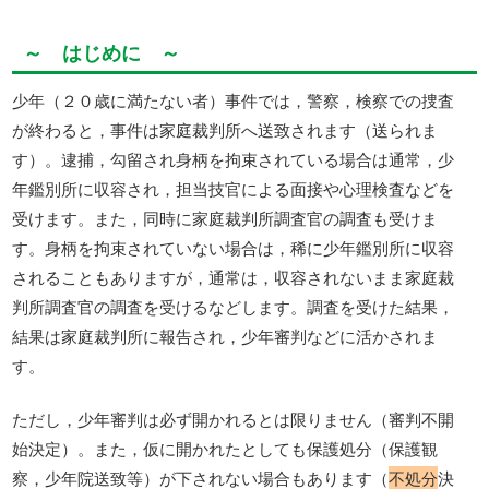
～ はじめに ～
少年（２０歳に満たない者）事件では，警察，検察での捜査
が終わると，事件は家庭裁判所へ送致されます（送られま
す）。逮捕，勾留され身柄を拘束されている場合は通常，少
年鑑別所に収容され，担当技官による面接や心理検査などを
受けます。また，同時に家庭裁判所調査官の調査も受けま
す。身柄を拘束されていない場合は，稀に少年鑑別所に収容
されることもありますが，通常は，収容されないまま家庭裁
判所調査官の調査を受けるなどします。調査を受けた結果，
結果は家庭裁判所に報告され，少年審判などに活かされま
す。
ただし，少年審判は必ず開かれるとは限りません（審判不開
始決定）。また，仮に開かれたとしても保護処分（保護観
察，少年院送致等）が下されない場合もあります（
不処分
決