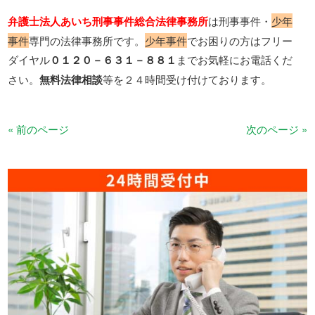
弁護士法人あいち刑事事件総合法律事務所
は刑事事件・
少年
事件
専門の法律事務所です。
少年事件
でお困りの方はフリー
ダイヤル
０１２０－６３１－８８１
までお気軽にお電話くだ
さい。
無料法律相談
等を２４時間受け付けております。
« 前のページ
次のページ »