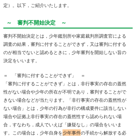
定）。以下，ご紹介いたします。
～ 審判不開始決定 ～
審判不開始決定とは，少年鑑別所や家庭裁判所調査官による
調査の結果，審判に付することができず，又は審判に付する
のが相当でないと認めるときに，少年審判を開始しない旨の
決定をいいます。
＝ 「審判に付することができず」 ＝
「審判に付することができず」とは，非行事実の存在の蓋然
性がない場合や少年の所在が不明であり，審判することがで
きない場合などが当たります。「非行事実の存在の蓋然性が
ない場合」とは，少年の行為が非行の構成要件に該当しない
場合や証拠上非行事実の存在の蓋然性すら認められない場
合，すなわち，成人でいえば「嫌疑なし」の場合をいいま
す。この場合は，少年自身を
少年事件
の手続から解放する必