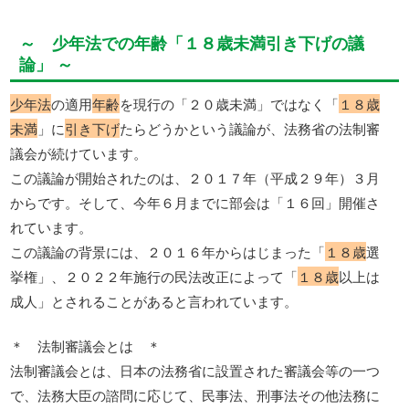
～ 少年法での年齢「１８歳未満引き下げの議
論」 ～
少年法
の適用
年齢
を現行の「２０歳未満」ではなく「
１８歳
未満
」に
引き下げ
たらどうかという議論が、法務省の法制審
議会が続けています。
この議論が開始されたのは、２０１７年（平成２９年）３月
からです。そして、今年６月までに部会は「１６回」開催さ
れています。
この議論の背景には、２０１６年からはじまった「
１８歳
選
挙権」、２０２２年施行の民法改正によって「
１８歳
以上は
成人」とされることがあると言われています。
＊ 法制審議会とは ＊
法制審議会とは、日本の法務省に設置された審議会等の一つ
で、法務大臣の諮問に応じて、民事法、刑事法その他法務に