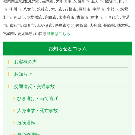
福岡県全域(北九州市､福岡市､大牟田市､久留米市､直方市､飯塚市､田川
市､柳川市､八女市､筑後市､大川市､行橋市､豊前市､中間市､小郡市､筑紫
野市､春日市､大野城市､宗像市､太宰府市､古賀市､福津市､うきは市､宮若
市､嘉麻市､朝倉市､みやま市､糸島市など)佐賀県､大分県､長崎県､熊本県､
宮崎県､鹿児島県､山口県
詳細はこちら
お知らせとコラム
お客様の声
お知らせ
交通違反・交通事故
ひき逃げ・当て逃げ
人身事故・死亡事故
危険運転
無免許運転