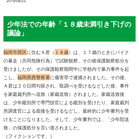
2019/08/23
少年法での年齢「１８歳未満引き下げの
議論」
福岡市西区
に住むＡ君（
１８歳
）は、１７歳のときにバイク
の暴走（共同危険行為）で試験観察、その後保護観察処分を
受けましたが、その保護観察期間中に学校内で暴力事件を起
こし、
福岡県西警察署
に傷害罪で逮捕されました。その後、
Ａ君は２０日間勾留され、取調べを受けるなどした後、事件
を家庭裁判所へ送致（家裁送致）されました。家裁送致後
は、少年鑑別所で専門技官による鑑別を受けたり、家庭裁判
所調査官による面接を受けるなどし、最終的に少年審判を受
けることになりました。そして、少年審判では、「少年院送
致」の保護処分を言い渡されました。
（フィクションです。）