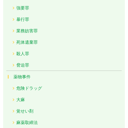
強要罪
暴行罪
業務妨害罪
死体遺棄罪
殺人罪
脅迫罪
薬物事件
危険ドラッグ
大麻
覚せい剤
麻薬取締法