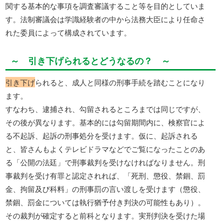
関する基本的な事項を調査審議すること等を目的としていま
す。法制審議会は学識経験者の中から法務大臣により任命さ
れた委員によって構成されています。
～ 引き下げられるとどうなるの？ ～
引き下げ
られると、成人と同様の刑事手続を踏むことになり
ます。
すなわち、逮捕され、勾留されるところまでは同じですが、
その後が異なります。基本的には勾留期間内に、検察官によ
る不起訴、起訴の刑事処分を受けます。仮に、起訴される
と、皆さんもよくテレビドラマなどでご覧になったことのあ
る「公開の法廷」で刑事裁判を受けなければなりません。刑
事裁判を受け有罪と認定されれば、「死刑、懲役、禁錮、罰
金、拘留及び科料」の刑事罰の言い渡しを受けます（懲役、
禁錮、罰金については執行猶予付き判決の可能性もあり）。
その裁判が確定すると前科となります。実刑判決を受けた場