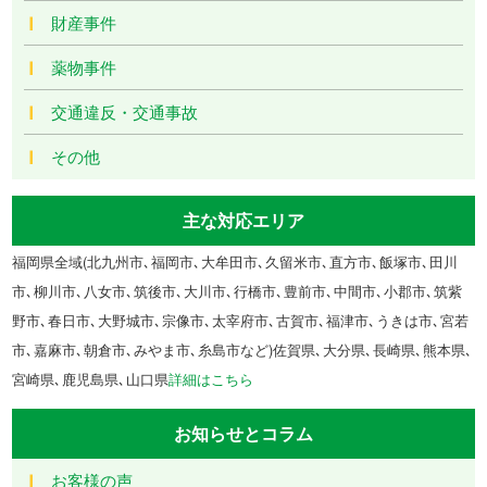
財産事件
薬物事件
交通違反・交通事故
その他
主な対応エリア
福岡県全域(北九州市､福岡市､大牟田市､久留米市､直方市､飯塚市､田川
市､柳川市､八女市､筑後市､大川市､行橋市､豊前市､中間市､小郡市､筑紫
野市､春日市､大野城市､宗像市､太宰府市､古賀市､福津市､うきは市､宮若
市､嘉麻市､朝倉市､みやま市､糸島市など)佐賀県､大分県､長崎県､熊本県､
宮崎県､鹿児島県､山口県
詳細はこちら
お知らせとコラム
お客様の声