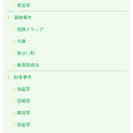
脅迫罪
薬物事件
危険ドラッグ
大麻
覚せい剤
麻薬取締法
財産事件
強盗罪
恐喝罪
横領罪
窃盗罪