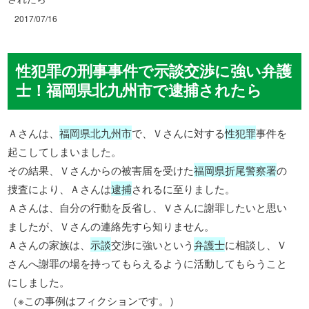
2017/07/16
性犯罪の刑事事件で示談交渉に強い弁護
士！福岡県北九州市で逮捕されたら
Ａさんは、
福岡県北九州市
で、Ｖさんに対する
性犯罪
事件を
起こしてしまいました。
その結果、Ｖさんからの被害届を受けた
福岡県折尾警察署
の
捜査により、Ａさんは
逮捕
されるに至りました。
Ａさんは、自分の行動を反省し、Ｖさんに謝罪したいと思い
ましたが、Ｖさんの連絡先すら知りません。
Ａさんの家族は、
示談
交渉に強いという
弁護士
に相談し、Ｖ
さんへ謝罪の場を持ってもらえるように活動してもらうこと
にしました。
（※この事例はフィクションです。）