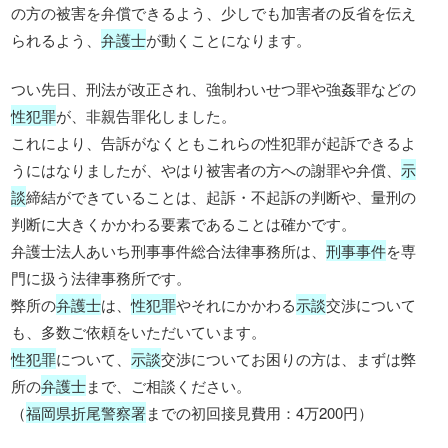
の方の被害を弁償できるよう、少しでも加害者の反省を伝え
られるよう、
弁護士
が動くことになります。
つい先日、刑法が改正され、強制わいせつ罪や強姦罪などの
性犯罪
が、非親告罪化しました。
これにより、告訴がなくともこれらの性犯罪が起訴できるよ
うにはなりましたが、やはり被害者の方への謝罪や弁償、
示
談
締結ができていることは、起訴・不起訴の判断や、量刑の
判断に大きくかかわる要素であることは確かです。
弁護士法人あいち刑事事件総合法律事務所は、
刑事事件
を専
門に扱う法律事務所です。
弊所の
弁護士
は、
性犯罪
やそれにかかわる
示談
交渉について
も、多数ご依頼をいただいています。
性犯罪
について、
示談
交渉についてお困りの方は、まずは弊
所の
弁護士
まで、ご相談ください。
（
福岡県折尾警察署
までの初回接見費用：4万200円）