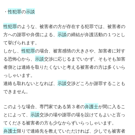
・
性犯罪
の
示談
性犯罪
のような、被害者の方が存在する犯罪では、被害者の
方への謝罪や弁償による、
示談
の締結が弁護活動の１つとし
て挙げられます。
しかし、
性犯罪
の場合、被害感情の大きさや、加害者に対す
る恐怖心から、
示談
交渉に応じるまでいかず、そもそも加害
者側とは連絡を取りたくないと考える被害者の方は多くいら
っしゃいます。
連絡も取れないとなれば、
示談
交渉どころか謝罪することも
できません。
このような場合、専門家である第３者の
弁護士
が間に入るこ
とによって、
示談
交渉の場や謝罪の場を設けてもよいと言っ
てくださる被害者の方も少なからずいらっしゃいます。
弁護士
限りで連絡先を教えていただければ、少しでも被害者