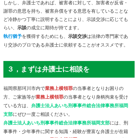
しかし、弁護士であれば、被害者に対して、加害者が反省・
謝罪の意思を持ち、被害弁償をする意思を有していることな
ど冷静かつ丁寧に説明することにより、示談交渉に応じても
らい、
示談
の成立に期待が持てます。
執行猶予
を獲得するためにも、
示談交渉
は法律の専門家であ
り交渉のプロである弁護士に依頼することがオススメです。
３，まずは弁護士に相談を
福岡県那珂川市内で
業務上横領罪
の当事者となりお困りの
方、ご家族等が
業務上横領罪
の当事者となり身柄拘束を受け
ている方は、
弁護士法人あいち刑事事件総合法律事務所福岡
支部
にぜひ一度ご相談ください。
弁護士法人あいち刑事事件総合法律事務所福岡支部
には、刑
事事件・少年事件に関する知識・経験が豊富な弁護士が在籍