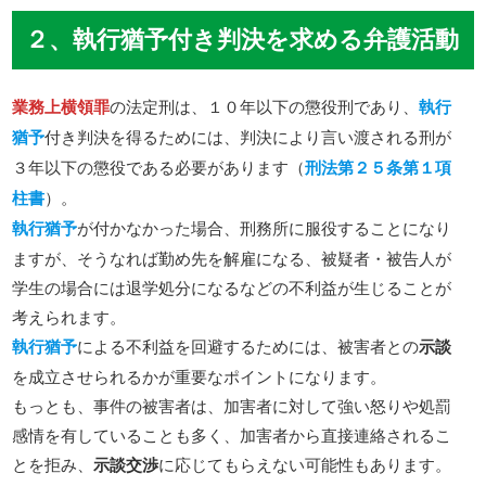
２、執行猶予付き判決を求める弁護活動
業務上横領罪
の法定刑は、１０年以下の懲役刑であり、
執行
猶予
付き判決を得るためには、判決により言い渡される刑が
３年以下の懲役である必要があります（
刑法第２５条第１項
柱書
）。
執行猶予
が付かなかった場合、刑務所に服役することになり
ますが、そうなれば勤め先を解雇になる、被疑者・被告人が
学生の場合には退学処分になるなどの不利益が生じることが
考えられます。
執行猶予
による不利益を回避するためには、被害者との
示談
を成立させられるかが重要なポイントになります。
もっとも、事件の被害者は、加害者に対して強い怒りや処罰
感情を有していることも多く、加害者から直接連絡されるこ
とを拒み、
示談交渉
に応じてもらえない可能性もあります。