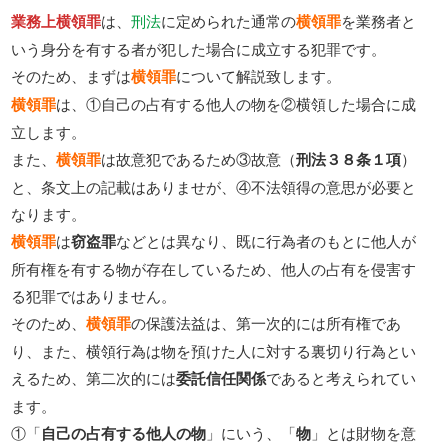
業務上横領罪
は、
刑法
に定められた通常の
横領罪
を業務者と
いう身分を有する者が犯した場合に成立する犯罪です。
そのため、まずは
横領罪
について解説致します。
横領罪
は、①自己の占有する他人の物を②横領した場合に成
立します。
また、
横領罪
は故意犯であるため③故意（
刑法３８条１項
）
と、条文上の記載はありませが、④不法領得の意思が必要と
なります。
横領罪
は
窃盗罪
などとは異なり、既に行為者のもとに他人が
所有権を有する物が存在しているため、他人の占有を侵害す
る犯罪ではありません。
そのため、
横領罪
の保護法益は、第一次的には所有権であ
り、また、横領行為は物を預けた人に対する裏切り行為とい
えるため、第二次的には
委託信任関係
であると考えられてい
ます。
①「
自己の占有する他人の物
」にいう、「
物
」とは財物を意