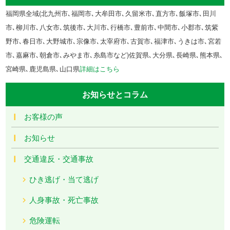
福岡県全域(北九州市､福岡市､大牟田市､久留米市､直方市､飯塚市､田川
市､柳川市､八女市､筑後市､大川市､行橋市､豊前市､中間市､小郡市､筑紫
野市､春日市､大野城市､宗像市､太宰府市､古賀市､福津市､うきは市､宮若
市､嘉麻市､朝倉市､みやま市､糸島市など)佐賀県､大分県､長崎県､熊本県､
宮崎県､鹿児島県､山口県
詳細はこちら
お知らせとコラム
お客様の声
お知らせ
交通違反・交通事故
ひき逃げ・当て逃げ
人身事故・死亡事故
危険運転