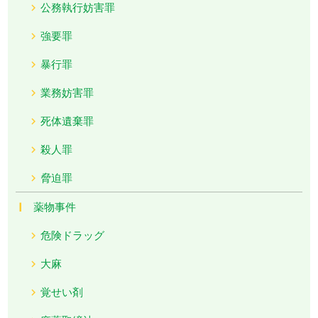
公務執行妨害罪
強要罪
暴行罪
業務妨害罪
死体遺棄罪
殺人罪
脅迫罪
薬物事件
危険ドラッグ
大麻
覚せい剤