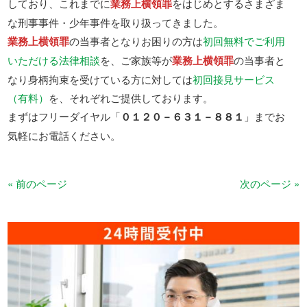
しており、これまでに
業務上横領罪
をはじめとするさまざま
な刑事事件・少年事件を取り扱ってきました。
業務上横領罪
の当事者となりお困りの方は
初回無料でご利用
いただける法律相談
を、ご家族等が
業務上横領罪
の当事者と
なり身柄拘束を受けている方に対しては
初回接見サービス
（有料）
を、それぞれご提供しております。
まずはフリーダイヤル「
０１２０－６３１－８８１
」までお
気軽にお電話ください。
« 前のページ
次のページ »