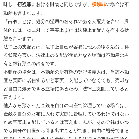
味し、
窃盗罪
における財物と同じですが、
横領罪
の場合は不
動産も含まれます。
「
占有
」とは、処分の濫用のおそれのある支配力を言い、具
体的には、物に対して事実上または法律上支配力を有する状
態を言います。
法律上の支配とは、法律上自己が容易に他人の物を処分し得
る状態を言い、法律上の支配が問題となる場面は不動産の占
有と銀行預金の占有です。
不動産の場合は、不動産の所有権の登記名義人は、当該不動
産を実際に居住するなど事実上支配していなくても、売却な
ど自由に処分できる立場にあるため、法律上支配していると
言えます。
他人から預かった金銭を自分の口座で管理している場合は、
金銭を自分の財布に入れて実際に管理しているわけではない
ため事実上支配しているとは言えませんが、その金銭はいつ
でも自分の口座から引き出すことができ、自由に処分できる
立場にあるため、他人の金銭に対する法律上の支配が認めら