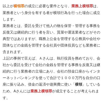
以上が
横領罪
の成立に必要な要件となり、
業務上横領罪
は、
業務者という身分を有する者が横領行為を行った場合に成立
します。
業務者とは、委託を受けて他人の物を保管・管理する事務を
反復又は継続的に行う者を言い、質屋や運送業者などがその
典型ではありますが、職務上公金を管理する公務員や会社や
団体などの金銭を管理する会社員や団体役員なども業務者に
含まれます。
上記の事例で言えば、Ａさんは、執行役員を務めており、会
社から委託を受けて会社の金銭を管理する事務を反復又は継
続的に行う業務者の立場にあり、会社の預金口座からインタ
ーネットバンキングを使って合計で１０００万円を自分の口
座に振り込み、借金の返済や遊興費に使い「
横領
」している
ため、Aさんには
業務上横領罪
が成立することが考えられま
す。