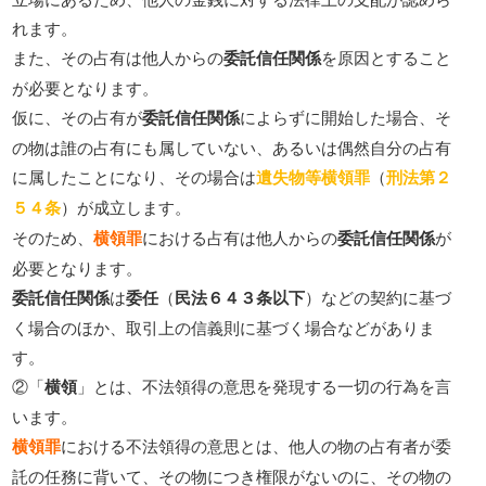
れます。
また、その占有は他人からの
委託信任関係
を原因とすること
が必要となります。
仮に、その占有が
委託信任関係
によらずに開始した場合、そ
の物は誰の占有にも属していない、あるいは偶然自分の占有
に属したことになり、その場合は
遺失物等横領罪
（
刑法第２
５４条
）が成立します。
そのため、
横領罪
における占有は他人からの
委託信任関係
が
必要となります。
委託信任関係
は
委任
（
民法６４３条以下
）などの契約に基づ
く場合のほか、取引上の信義則に基づく場合などがありま
す。
②「
横領
」とは、不法領得の意思を発現する一切の行為を言
います。
横領罪
における不法領得の意思とは、他人の物の占有者が委
託の任務に背いて、その物につき権限がないのに、その物の