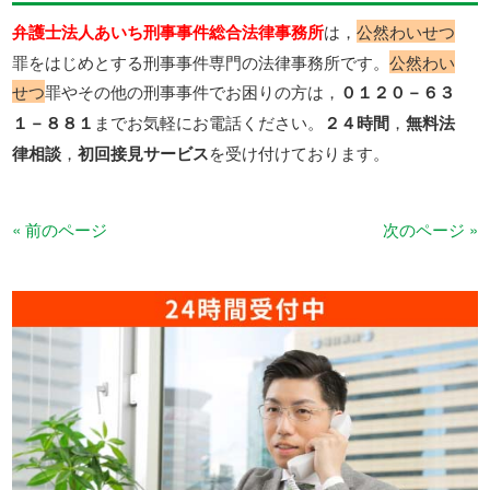
弁護士法人あいち刑事事件総合法律事務所
は，
公然わいせつ
罪をはじめとする刑事事件専門の法律事務所です。
公然わい
せつ
罪やその他の刑事事件でお困りの方は，
０１２０－６３
１－８８１
までお気軽にお電話ください。
２４時間
，
無料法
律相談
，
初回接見サービス
を受け付けております。
« 前のページ
次のページ »