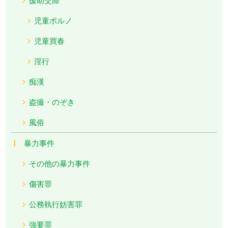
児童ポルノ
児童買春
淫行
痴漢
盗撮・のぞき
風俗
暴力事件
その他の暴力事件
傷害罪
公務執行妨害罪
強要罪