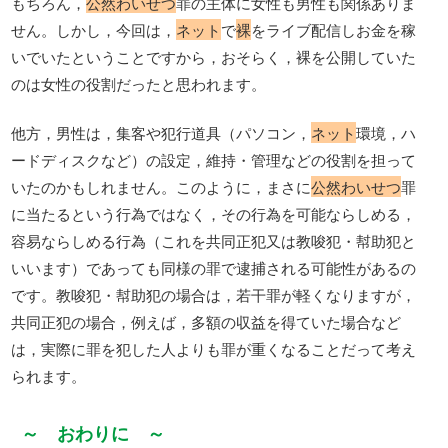
もちろん，
公然わいせつ
罪の主体に女性も男性も関係ありま
せん。しかし，今回は，
ネット
で
裸
をライブ配信しお金を稼
いでいたということですから，おそらく，裸を公開していた
のは女性の役割だったと思われます。
他方，男性は，集客や犯行道具（パソコン，
ネット
環境，ハ
ードディスクなど）の設定，維持・管理などの役割を担って
いたのかもしれません。このように，まさに
公然わいせつ
罪
に当たるという行為ではなく，その行為を可能ならしめる，
容易ならしめる行為（これを共同正犯又は教唆犯・幇助犯と
いいます）であっても同様の罪で逮捕される可能性があるの
です。教唆犯・幇助犯の場合は，若干罪が軽くなりますが，
共同正犯の場合，例えば，多額の収益を得ていた場合など
は，実際に罪を犯した人よりも罪が重くなることだって考え
られます。
～ おわりに ～