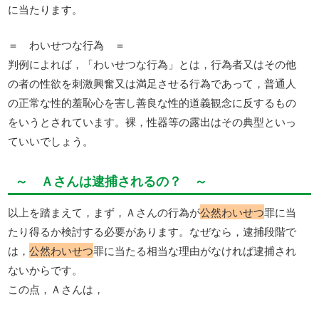
に当たります。
＝ わいせつな行為 ＝
判例によれば，「わいせつな行為」とは，行為者又はその他
の者の性欲を刺激興奮又は満足させる行為であって，普通人
の正常な性的羞恥心を害し善良な性的道義観念に反するもの
をいうとされています。裸，性器等の露出はその典型といっ
ていいでしょう。
～ Ａさんは逮捕されるの？ ～
以上を踏まえて，まず，Ａさんの行為が
公然わいせつ
罪に当
たり得るか検討する必要があります。なぜなら，逮捕段階で
は，
公然わいせつ
罪に当たる相当な理由がなければ逮捕され
ないからです。
この点，Ａさんは，