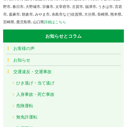
野市､春日市､大野城市､宗像市､太宰府市､古賀市､福津市､うきは市､宮若
市､嘉麻市､朝倉市､みやま市､糸島市など)佐賀県､大分県､長崎県､熊本県､
宮崎県､鹿児島県､山口県
詳細はこちら
お知らせとコラム
お客様の声
お知らせ
交通違反・交通事故
ひき逃げ・当て逃げ
人身事故・死亡事故
危険運転
無免許運転