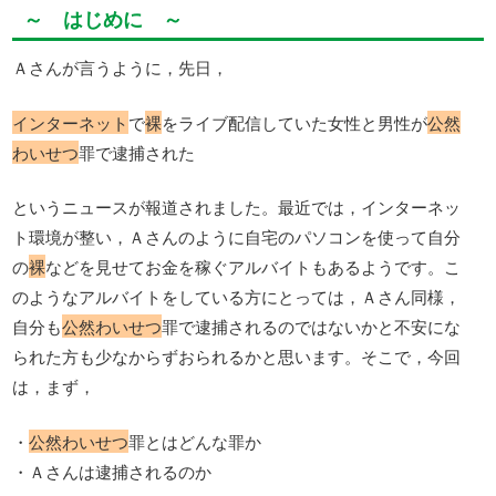
～ はじめに ～
Ａさんが言うように，先日，
インターネット
で
裸
をライブ配信していた女性と男性が
公然
わいせつ
罪で逮捕された
というニュースが報道されました。最近では，インターネッ
ト環境が整い，Ａさんのように自宅のパソコンを使って自分
の
裸
などを見せてお金を稼ぐアルバイトもあるようです。こ
のようなアルバイトをしている方にとっては，Ａさん同様，
自分も
公然わいせつ
罪で逮捕されるのではないかと不安にな
られた方も少なからずおられるかと思います。そこで，今回
は，まず，
・
公然わいせつ
罪とはどんな罪か
・Ａさんは逮捕されるのか