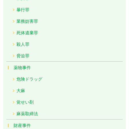
暴行罪
業務妨害罪
死体遺棄罪
殺人罪
脅迫罪
薬物事件
危険ドラッグ
大麻
覚せい剤
麻薬取締法
財産事件