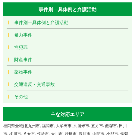
事件別―具体例と弁護活動
事件別―具体例と弁護活動
暴力事件
性犯罪
財産事件
薬物事件
交通違反・交通事故
その他
主な対応エリア
福岡県全域(北九州市､福岡市､大牟田市､久留米市､直方市､飯塚市､田川
市､柳川市､八女市､筑後市､大川市､行橋市､豊前市､中間市､小郡市､筑紫