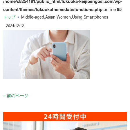
/home/c8254191/public_html/fukuoka-keijibengosi.com/wp-
content/themes/fukuokathemedate/functions.php
on line
95
トップ
Middle-aged,Asian,Women,Using,Smartphones
2024/12/12
« 前のページ