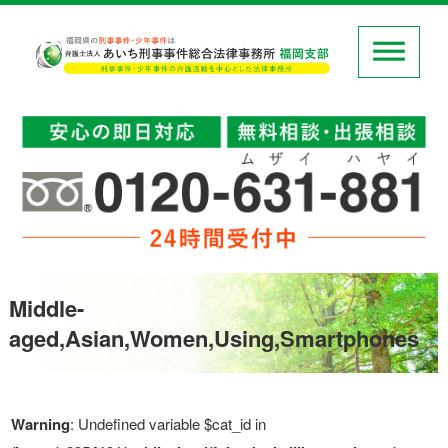
Middle-
aged,Asian,Women,Using,Smartphones
Warning
: Undefined variable $cat_id in