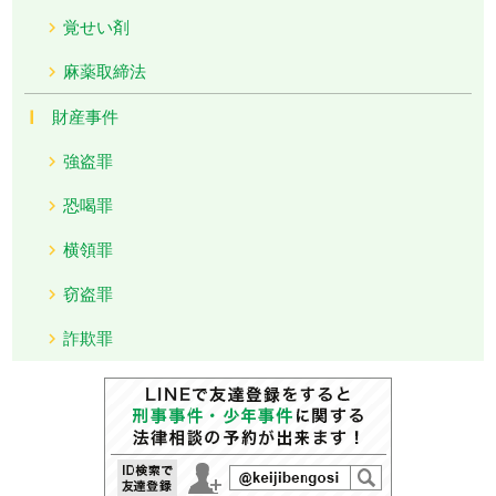
覚せい剤
麻薬取締法
財産事件
強盗罪
恐喝罪
横領罪
窃盗罪
詐欺罪