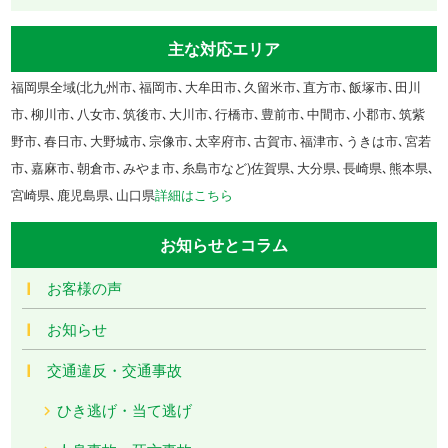
主な対応エリア
福岡県全域(北九州市､福岡市､大牟田市､久留米市､直方市､飯塚市､田川
市､柳川市､八女市､筑後市､大川市､行橋市､豊前市､中間市､小郡市､筑紫
野市､春日市､大野城市､宗像市､太宰府市､古賀市､福津市､うきは市､宮若
市､嘉麻市､朝倉市､みやま市､糸島市など)佐賀県､大分県､長崎県､熊本県､
宮崎県､鹿児島県､山口県
詳細はこちら
お知らせとコラム
お客様の声
お知らせ
交通違反・交通事故
ひき逃げ・当て逃げ