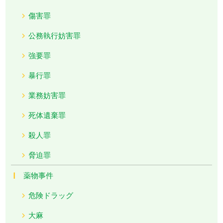
傷害罪
公務執行妨害罪
強要罪
暴行罪
業務妨害罪
死体遺棄罪
殺人罪
脅迫罪
薬物事件
危険ドラッグ
大麻