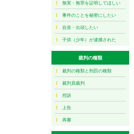
無実・無罪を証明してほしい
事件のことを秘密にしたい
自首・出頭したい
子供（少年）が逮捕された
裁判の種類
裁判の種類と刑罰の種類
裁判員裁判
控訴
上告
再審