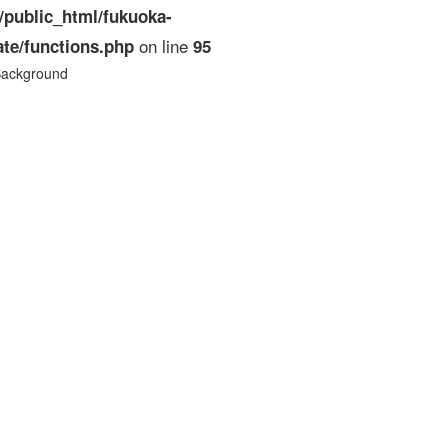
/public_html/fukuoka-
on line
te/functions.php
95
Background