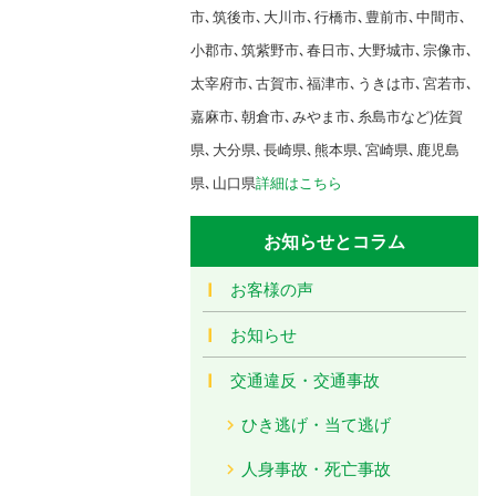
市､筑後市､大川市､行橋市､豊前市､中間市､
小郡市､筑紫野市､春日市､大野城市､宗像市､
太宰府市､古賀市､福津市､うきは市､宮若市､
嘉麻市､朝倉市､みやま市､糸島市など)佐賀
県､大分県､長崎県､熊本県､宮崎県､鹿児島
県､山口県
詳細はこちら
お知らせとコラム
お客様の声
お知らせ
交通違反・交通事故
ひき逃げ・当て逃げ
人身事故・死亡事故