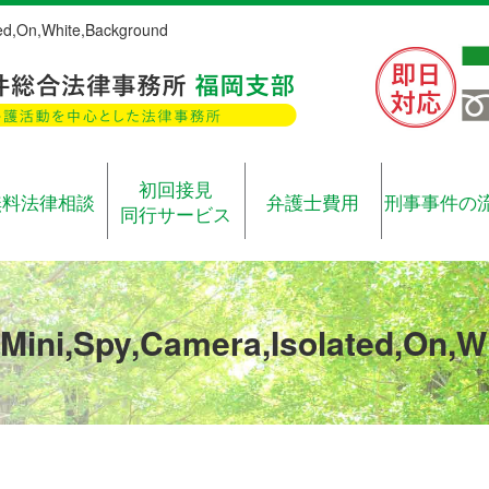
ted,On,White,Background
初回接見
無料法律相談
弁護士費用
刑事事件の
同行サービス
,Mini,Spy,Camera,Isolated,On,