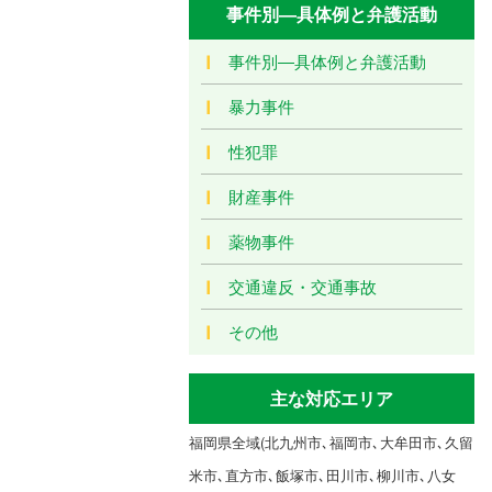
事件別―具体例と弁護活動
事件別―具体例と弁護活動
暴力事件
性犯罪
財産事件
薬物事件
交通違反・交通事故
その他
主な対応エリア
福岡県全域(北九州市､福岡市､大牟田市､久留
米市､直方市､飯塚市､田川市､柳川市､八女