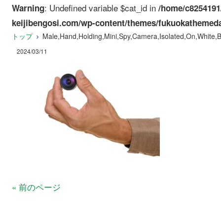
: Undefined variable $cat_id in
Warning
/home/c8254191
keijibengosi.com/wp-content/themes/fukuokathemeda
トップ
Male,Hand,Holding,Mini,Spy,Camera,Isolated,On,White,
2024/03/11
« 前のページ