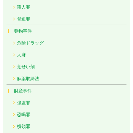
殺人罪
脅迫罪
薬物事件
危険ドラッグ
大麻
覚せい剤
麻薬取締法
財産事件
強盗罪
恐喝罪
横領罪