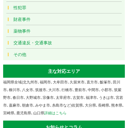
性犯罪
財産事件
薬物事件
交通違反・交通事故
その他
主な対応エリア
福岡県全域(北九州市､福岡市､大牟田市､久留米市､直方市､飯塚市､田川
市､柳川市､八女市､筑後市､大川市､行橋市､豊前市､中間市､小郡市､筑紫
野市､春日市､大野城市､宗像市､太宰府市､古賀市､福津市､うきは市､宮若
市､嘉麻市､朝倉市､みやま市､糸島市など)佐賀県､大分県､長崎県､熊本県､
宮崎県､鹿児島県､山口県
詳細はこちら
お知らせとコラム