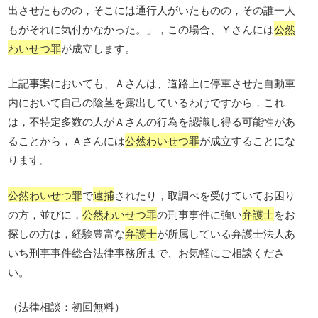
出させたものの，そこには通行人がいたものの，その誰一人
もがそれに気付かなかった。」，この場合、Ｙさんには
公然
わいせつ罪
が成立します。
上記事案においても、Ａさんは、道路上に停車させた自動車
内において自己の陰茎を露出しているわけですから，これ
は，不特定多数の人がＡさんの行為を認識し得る可能性があ
ることから，Ａさんには
公然わいせつ罪
が成立することにな
ります。
公然わいせつ罪
で
逮捕
されたり，取調べを受けていてお困り
の方，並びに，
公然わいせつ罪
の刑事事件に強い
弁護士
をお
探しの方は，経験豊富な
弁護士
が所属している弁護士法人あ
いち刑事事件総合法律事務所まで、お気軽にご相談くださ
い。
（法律相談：初回無料）