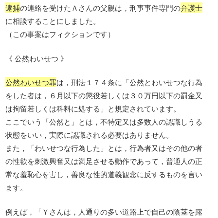
逮捕
の連絡を受けたＡさんの父親は，刑事事件専門の
弁護士
に相談することにしました。
（この事案はフィクションです）
《 公然わいせつ 》
公然わいせつ罪
は，刑法１７４条に「公然とわいせつな行為
をした者は，６月以下の懲役若しくは３０万円以下の罰金又
は拘留若しくは科料に処する」と規定されています。
ここでいう「公然と」とは，不特定又は多数人の認識しうる
状態をいい，実際に認識される必要はありません。
また，「わいせつな行為した」とは，行為者又はその他の者
の性欲を刺激興奮又は満足させる動作であって，普通人の正
常な羞恥心を害し，善良な性的道義観念に反するものを言い
ます。
例えば，「Ｙさんは，人通りの多い道路上で自己の陰茎を露