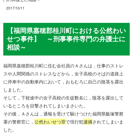
2017/10/11
【福岡県嘉穂郡桂川町における公然わい
せつ事件】 ～刑事事件専門の弁護士に
相談～
福岡県嘉穂郡桂川町に住む会社員のＡさんは，仕事のストレ
スや人間関係のストレスなどから，女子高校のそばの道路上
に停車中の自動車内において，おもむろに自己の陰茎を露出
しました。
そして，下校途中の女子高校の生徒数名に，陰茎を露出して
いるところを目撃されてしまいまさいた。
その後，Ａさんは，通報を受けて駆けつけた福岡県飯塚警察
署の警察官に，
公然わいせつ罪
で現行犯
逮捕
されてしまいま
した。