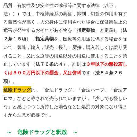
品質，有効性及び安全性の確保等に関する法律（以下，
法）））では，中枢神経系の興奮，抑制，幻覚の作用を有す
る蓋然性が高く，人の身体に使用された場合に保健衛生上の
危害が発生するおそれがある物を「
指定薬物
」と定義し（
法
２条１５項
），
指定薬物
を，医療等の用途に供する場合を除
いて，製造，輸入，販売，授与，
所持
，購入若しくは譲り受
けること，又は医療等の用途以外の用途に使用することを禁
止しています（
法７６条の４
）。罰則は
３年以下の懲役若し
くは３００万円以下の罰金，又は併科
です（
法８４条２６
項
）。
危険ドラッグ
は，「合法ドラッグ」「合法ハーブ」「合法ア
ロマ」などと称されて売られていますが，「少しでも怪しい
な」と感じつつも所持した場合などは処罰の対象になり得ま
すから注意が必要です。
～ 危険ドラッグと釈放 ～