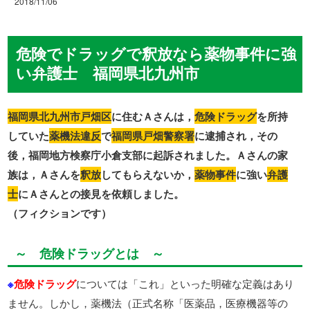
2018/11/06
危険でドラッグで釈放なら薬物事件に強
い弁護士 福岡県北九州市
福岡県北九州市戸畑区
に住むＡさんは，
危険ドラッグ
を所持
していた
薬機法違反
で
福岡県戸畑警察署
に逮捕され，その
後，福岡地方検察庁小倉支部に起訴されました。Ａさんの家
族は，Ａさんを
釈放
してもらえないか，
薬物事件
に強い
弁護
士
にＡさんとの接見を依頼しました。
（フィクションです）
～ 危険ドラッグとは ～
※
危険ドラッグ
については「これ」といった明確な定義はあり
ません。しかし，薬機法（正式名称「医薬品，医療機器等の