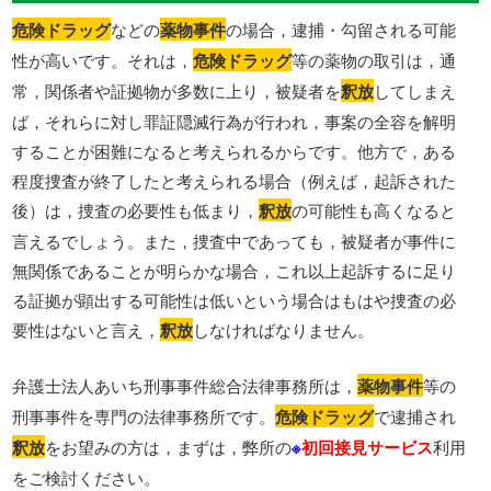
危険ドラッグ
などの
薬物事件
の場合，逮捕・勾留される可能
性が高いです。それは，
危険ドラッグ
等の薬物の取引は，通
常，関係者や証拠物が多数に上り，被疑者を
釈放
してしまえ
ば，それらに対し罪証隠滅行為が行われ，事案の全容を解明
することが困難になると考えられるからです。他方で，ある
程度捜査が終了したと考えられる場合（例えば，起訴された
後）は，捜査の必要性も低まり，
釈放
の可能性も高くなると
言えるでしょう。また，捜査中であっても，被疑者が事件に
無関係であることが明らかな場合，これ以上起訴するに足り
る証拠が顕出する可能性は低いという場合はもはや捜査の必
要性はないと言え，
釈放
しなければなりません。
弁護士法人あいち刑事事件総合法律事務所は，
薬物事件
等の
刑事事件を専門の法律事務所です。
危険ドラッグ
で逮捕され
釈放
をお望みの方は，まずは，弊所の
※
初回接見サービス
利用
をご検討ください。