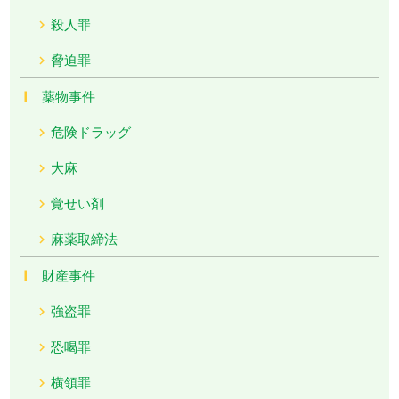
殺人罪
脅迫罪
薬物事件
危険ドラッグ
大麻
覚せい剤
麻薬取締法
財産事件
強盗罪
恐喝罪
横領罪