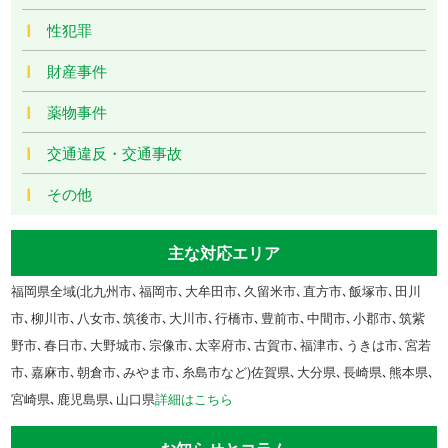
性犯罪
財産事件
薬物事件
交通違反・交通事故
その他
主な対応エリア
福岡県全域(北九州市､福岡市､大牟田市､久留米市､直方市､飯塚市､田川
市､柳川市､八女市､筑後市､大川市､行橋市､豊前市､中間市､小郡市､筑紫
野市､春日市､大野城市､宗像市､太宰府市､古賀市､福津市､うきは市､宮若
市､嘉麻市､朝倉市､みやま市､糸島市など)佐賀県､大分県､長崎県､熊本県､
宮崎県､鹿児島県､山口県
詳細はこちら