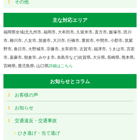
その他
主な対応エリア
福岡県全域(北九州市､福岡市､大牟田市､久留米市､直方市､飯塚市､田川
市､柳川市､八女市､筑後市､大川市､行橋市､豊前市､中間市､小郡市､筑紫
野市､春日市､大野城市､宗像市､太宰府市､古賀市､福津市､うきは市､宮若
市､嘉麻市､朝倉市､みやま市､糸島市など)佐賀県､大分県､長崎県､熊本県､
宮崎県､鹿児島県､山口県
詳細はこちら
お知らせとコラム
お客様の声
お知らせ
交通違反・交通事故
ひき逃げ・当て逃げ