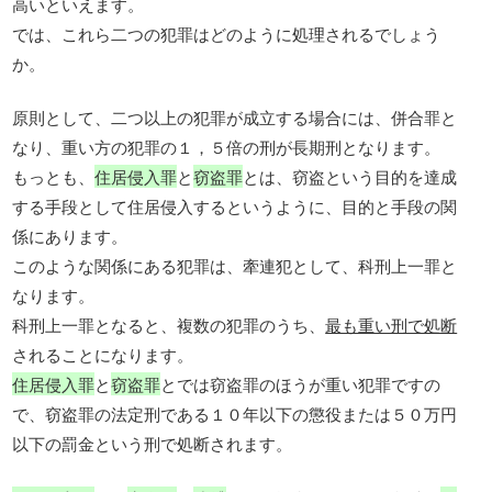
高いといえます。
では、これら二つの犯罪はどのように処理されるでしょう
か。
原則として、二つ以上の犯罪が成立する場合には、併合罪と
なり、重い方の犯罪の１，５倍の刑が長期刑となります。
もっとも、
住居侵入罪
と
窃盗罪
とは、窃盗という目的を達成
する手段として住居侵入するというように、目的と手段の関
係にあります。
このような関係にある犯罪は、牽連犯として、科刑上一罪と
なります。
科刑上一罪となると、複数の犯罪のうち、
最も重い刑で処断
されることになります。
住居侵入罪
と
窃盗罪
とでは窃盗罪のほうが重い犯罪ですの
で、窃盗罪の法定刑である１０年以下の懲役または５０万円
以下の罰金という刑で処断されます。