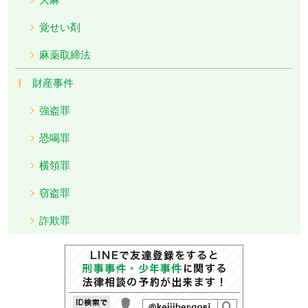
覚せい剤
麻薬取締法
財産事件
強盗罪
恐喝罪
横領罪
窃盗罪
詐欺罪