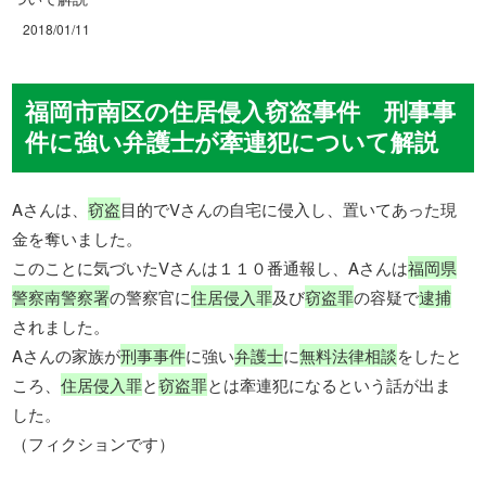
2018/01/11
福岡市南区の住居侵入窃盗事件 刑事事
件に強い弁護士が牽連犯について解説
Aさんは、
窃盗
目的でVさんの自宅に侵入し、置いてあった現
金を奪いました。
このことに気づいたVさんは１１０番通報し、Aさんは
福岡県
警察南警察署
の警察官に
住居侵入罪
及び
窃盗罪
の容疑で
逮捕
されました。
Aさんの家族が
刑事事件
に強い
弁護士
に
無料法律相談
をしたと
ころ、
住居侵入罪
と
窃盗罪
とは牽連犯になるという話が出ま
した。
（フィクションです）