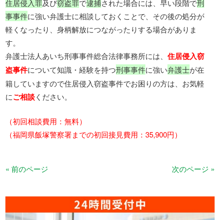
住居侵入罪
及び
窃盗罪
で
逮捕
された場合には、早い段階で
刑
事事件
に強い弁護士に相談しておくことで、その後の処分が
軽くなったり、身柄解放につながったりする場合がありま
す。
弁護士法人あいち刑事事件総合法律事務所には、
住居侵入窃
盗事件
について知識・経験を持つ
刑事事件
に強い
弁護士
が在
籍していますので住居侵入窃盗事件でお困りの方は、お気軽
に
ご相談
ください。
（初回相談費用：無料）
（福岡県飯塚警察署までの初回接見費用：35,900円）
« 前のページ
次のページ »