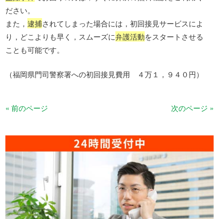
ださい。
また，
逮捕
されてしまった場合には，初回接見サービスによ
り，どこよりも早く，スムーズに
弁護活動
をスタートさせる
ことも可能です。
（福岡県門司警察署への初回接見費用 ４万１，９４０円）
« 前のページ
次のページ »