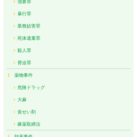
強要罪
暴行罪
業務妨害罪
死体遺棄罪
殺人罪
脅迫罪
薬物事件
危険ドラッグ
大麻
覚せい剤
麻薬取締法
財産事件