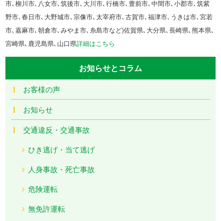
市､柳川市､八女市､筑後市､大川市､行橋市､豊前市､中間市､小郡市､筑紫
野市､春日市､大野城市､宗像市､太宰府市､古賀市､福津市､うきは市､宮若
市､嘉麻市､朝倉市､みやま市､糸島市など)佐賀県､大分県､長崎県､熊本県､
宮崎県､鹿児島県､山口県
詳細はこちら
お知らせとコラム
お客様の声
お知らせ
交通違反・交通事故
ひき逃げ・当て逃げ
人身事故・死亡事故
危険運転
無免許運転