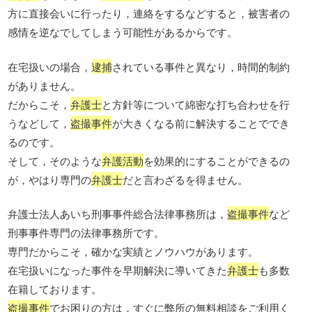
方に直接会いに行ったり，連絡をするなどすると，被害者の
感情を逆なでしてしまう可能性があるからです。
在宅扱いの場合，
逮捕
されている事件と異なり，時間的制約
がありません。
だからこそ，
弁護士
と方針等について綿密な打ち合わせを行
うなどして，
盗撮事件
が大きくなる前に解決することででき
るのです。
そして，そのような
弁護活動
を効果的にすることができるの
が，やはり専門の
弁護士
だと言わざるを得ません。
弁護士法人あいち刑事事件総合法律事務所は，
盗撮事件
など
刑事事件専門の法律事務所です。
専門だからこそ，確かな実績とノウハウがあります。
在宅扱いになった事件を早期解決に導いてきた
弁護士
も多数
在籍しております。
盗撮事件
でお困りの方は，すぐに弊所の無料相談をご利用く