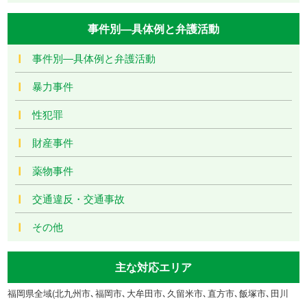
事件別―具体例と弁護活動
事件別―具体例と弁護活動
暴力事件
性犯罪
財産事件
薬物事件
交通違反・交通事故
その他
主な対応エリア
福岡県全域(北九州市､福岡市､大牟田市､久留米市､直方市､飯塚市､田川