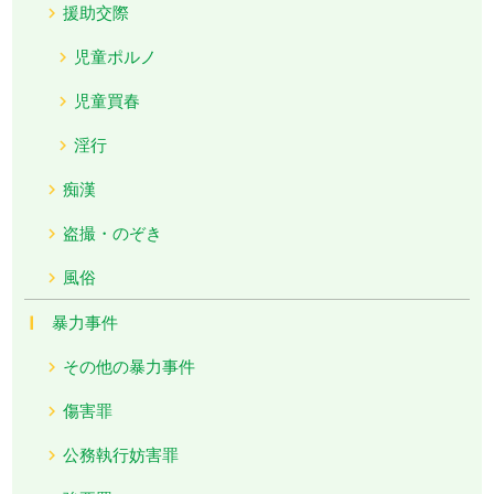
援助交際
児童ポルノ
児童買春
淫行
痴漢
盗撮・のぞき
風俗
暴力事件
その他の暴力事件
傷害罪
公務執行妨害罪