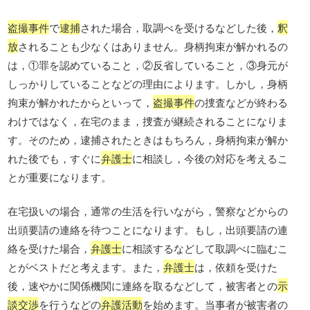
盗撮事件
で
逮捕
された場合，取調べを受けるなどした後，
釈
放
されることも少なくはありません。身柄拘束が解かれるの
は，①罪を認めていること，②反省していること，③身元が
しっかりしていることなどの理由によります。しかし，身柄
拘束が解かれたからといって，
盗撮事件
の捜査などが終わる
わけではなく，在宅のまま，捜査が継続されることになりま
す。そのため，逮捕されたときはもちろん，身柄拘束が解か
れた後でも，すぐに
弁護士
に相談し，今後の対応を考えるこ
とが重要になります。
在宅扱いの場合，通常の生活を行いながら，警察などからの
出頭要請の連絡を待つことになります。もし，出頭要請の連
絡を受けた場合，
弁護士
に相談するなどして取調べに臨むこ
とがベストだと考えます。また，
弁護士
は，依頼を受けた
後，速やかに関係機関に連絡を取るなどして，被害者との
示
談交渉
を行うなどの
弁護活動
を始めます。当事者が被害者の