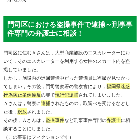
2017/08/25
門司区における盗撮事件で逮捕～刑事事
件専門の弁護士に相談！
門司区に住むＡさんは，大型商業施設のエスカレーターにお
いて，そのエスカレーターを利用する女性のスカート内を盗
撮していました。
しかし，施設内の巡回警備中だった警備員に盗撮が見つかっ
てしまい，その後，門司警察署の警察官により，
福岡県迷惑
行為防止条例違反
の罪で
現行犯逮捕
されてしまいました。
Ａさんは，警察に
逮捕
されたものの，取調べを受けるなどし
た後，
釈放
されました。
その後，Ａさんは，
盗撮事件
など刑事事件専門の
弁護士
に相
談することにしました。
（この事案はフィクションです）