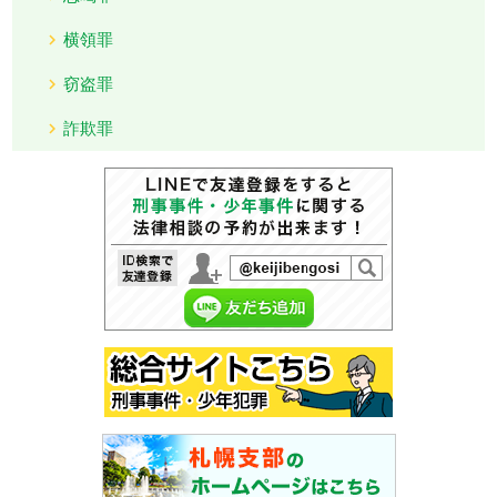
横領罪
窃盗罪
詐欺罪