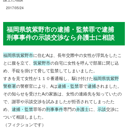
2017/05/24
福岡県筑紫野市の逮捕・監禁罪で逮捕
刑事事件の示談交渉なら弁護士に相談
福岡県筑紫野市
に住むAは、長年交際中の女性が浮気をしたこ
とに腹を立て、
筑紫野市
の自宅に女性を呼んで部屋に閉じ込
め、手錠を掛けて脅して監禁してしまいました。
すきを見て女性が１１０番通報し、駆け付けた
福岡県筑紫野
警察署
の警察官により、Aは
逮捕・監禁
罪で
逮捕
されました。
その知らせを受けたAの家族は、女性の連絡先を知っていたの
で、謝罪や示談交渉を試みましたが拒否されてしまったた
め、
逮捕・監禁
罪等の
刑事事件
専門の
弁護士
に、
示談
交渉に
ついて相談しました。
（フィクションです）