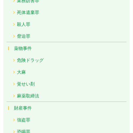
業務妨害罪
死体遺棄罪
殺人罪
脅迫罪
薬物事件
危険ドラッグ
大麻
覚せい剤
麻薬取締法
財産事件
強盗罪
恐喝罪