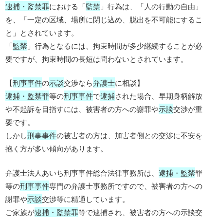
逮捕・監禁罪
における「
監禁
」行為は、「人の行動の自由」
を、「一定の区域、場所に閉じ込め、脱出を不可能にするこ
と」とされています。
「
監禁
」行為となるには、拘束時間が多少継続することが必
要ですが、拘束時間の長短は問わないとされています。
【
刑事事件
の
示談
交渉なら
弁護士
に相談】
逮捕・監禁罪
等の
刑事事件
で
逮捕
された場合、早期身柄解放
や不起訴を目指すには、被害者の方への謝罪や
示談
交渉が重
要です。
しかし
刑事事件
の被害者の方は、加害者側との交渉に不安を
抱く方が多い傾向があります。
弁護士法人あいち刑事事件総合法律事務所は、
逮捕・監禁
罪
等の
刑事事件
専門の弁護士事務所ですので、被害者の方への
謝罪や
示談
交渉等に精通しています。
ご家族が
逮捕・監禁罪
等で逮捕され、被害者の方への示談交