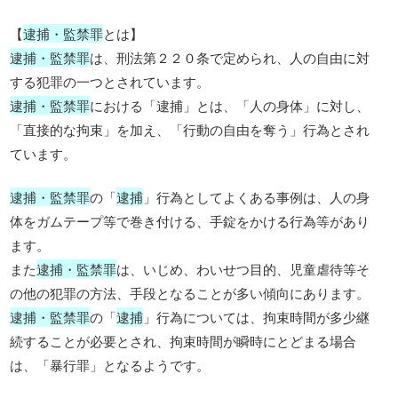
【
逮捕・監禁罪
とは】
逮捕・監禁罪
は、刑法第２２０条で定められ、人の自由に対
する犯罪の一つとされています。
逮捕・監禁罪
における「逮捕」とは、「人の身体」に対し、
「直接的な拘束」を加え、「行動の自由を奪う」行為とされ
ています。
逮捕・監禁罪
の「
逮捕
」行為としてよくある事例は、人の身
体をガムテープ等で巻き付ける、手錠をかける行為等があり
ます。
また
逮捕・監禁罪
は、いじめ、わいせつ目的、児童虐待等そ
の他の犯罪の方法、手段となることが多い傾向にあります。
逮捕・監禁罪
の「
逮捕
」行為については、拘束時間が多少継
続することが必要とされ、拘束時間が瞬時にとどまる場合
は、「暴行罪」となるようです。