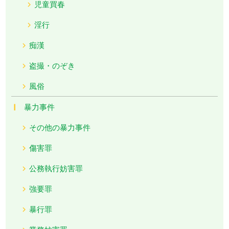
児童買春
淫行
痴漢
盗撮・のぞき
風俗
暴力事件
その他の暴力事件
傷害罪
公務執行妨害罪
強要罪
暴行罪