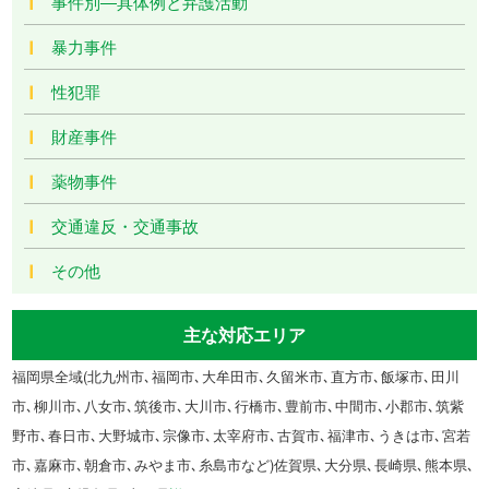
事件別―具体例と弁護活動
暴力事件
性犯罪
財産事件
薬物事件
交通違反・交通事故
その他
主な対応エリア
福岡県全域(北九州市､福岡市､大牟田市､久留米市､直方市､飯塚市､田川
市､柳川市､八女市､筑後市､大川市､行橋市､豊前市､中間市､小郡市､筑紫
野市､春日市､大野城市､宗像市､太宰府市､古賀市､福津市､うきは市､宮若
市､嘉麻市､朝倉市､みやま市､糸島市など)佐賀県､大分県､長崎県､熊本県､