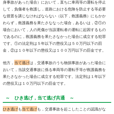
身事故があった場合）において，直ちに車両等の運転を停止
して，負傷者を救護し，道路における危険を防止する等必要
な措置を講じなければならない（以下，救護義務）にもかか
わらず，救護義務を果たさななった場合，あるいは，②①の
場合において，人の死傷が当該運転者の運転に起因するもの
であるのに，救護義務を果たさなかった場合に成立する犯罪
です。①の法定刑は５年以下の懲役又は５０万円以下の罰
金，②は１０年以下の懲役又は１００万円以下の罰金です。
他方，
当て逃げ
は，交通事故のうち物損事故があった場合に
おいて，当該交通事故に係る車両等の運転手等が救護義務を
果たさなかった場合に成立する犯罪です。法定刑は１年以下
の懲役又は１０万円以下の罰金です。
～ ひき逃げ，当て逃げ共通 ～
ひき逃げ
も
当て逃げ
も，交通事故を起こしたことの認識がな