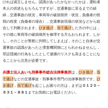
ければ成立しません。認識があったかなかったかは，運転者
本人の供述ももちろんですすが，交通事故に至るまでの経
緯，交通事故の状況，車両等の破損箇所・状況，負傷者の怪
我の程度（負傷者の場合），交通事故現場の状況などから総
合して判断されます。
ひき逃げ
，
当て逃げ
した方の中には，
その後に車両等の破損個所を修理する方もおられます。しか
し，そのことが警察に判明してしまえば，そのこと自体が交
通事故の認識があったと捜査機関側にとられかねませんし，
罪証隠滅の行為をしたとして逮捕のリスクも高まることにな
ることから注意が必要です。
弁護士法人あいち刑事事件総合法律事務所
は，
ひき逃げ
，
当
て逃げ
などの交通事故・刑事事件専門の法律事務所です。
ひ
き逃げ
，
当て逃げ
を起こしお困りの方は，まずは
０１２０－
６３１－８８１
までお気軽にお電話ください。