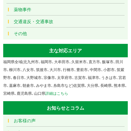
薬物事件
交通違反・交通事故
その他
主な対応エリア
福岡県全域(北九州市､福岡市､大牟田市､久留米市､直方市､飯塚市､田川
市､柳川市､八女市､筑後市､大川市､行橋市､豊前市､中間市､小郡市､筑紫
野市､春日市､大野城市､宗像市､太宰府市､古賀市､福津市､うきは市､宮若
市､嘉麻市､朝倉市､みやま市､糸島市など)佐賀県､大分県､長崎県､熊本県､
宮崎県､鹿児島県､山口県
詳細はこちら
お知らせとコラム
お客様の声