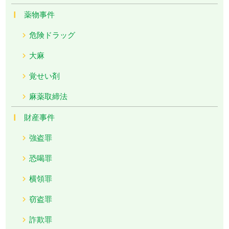
薬物事件
危険ドラッグ
大麻
覚せい剤
麻薬取締法
財産事件
強盗罪
恐喝罪
横領罪
窃盗罪
詐欺罪