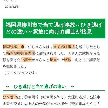
2018/12/31
福岡県柳川市で当て逃げ事故～ひき逃げ
との違い～釈放に向け弁護士が接見
福岡県柳川市
に住むＡさんは，
当て逃げ事故
を起こしたとし
て
福岡県柳川警察署
に逮捕されました。Ａさんの家族から依
頼を受けた
弁護士
がＡさんと
接見
の上
釈放
に向けて弁護活動
を始めました。
（フィクションです）
～ ひき逃げと当て逃げの違い ～
ひき逃げ
は，①車両等（軽車両を除く）の運転者が，当該車
両等の交通による人の死傷があった場合（交通事故のうち人