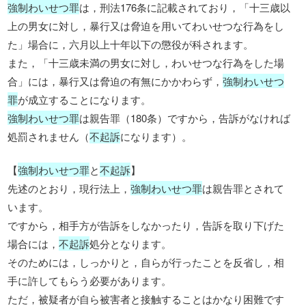
強制わいせつ罪
は，刑法176条に記載されており，「十三歳以
上の男女に対し，暴行又は脅迫を用いてわいせつな行為をし
た」場合に，六月以上十年以下の懲役が科されます。
また，「十三歳未満の男女に対し，わいせつな行為をした場
合」には，暴行又は脅迫の有無にかかわらず，
強制わいせつ
罪
が成立することになります。
強制わいせつ罪
は親告罪（180条）ですから，告訴がなければ
処罰されません（
不起訴
になります）。
【
強制わいせつ罪
と
不起訴
】
先述のとおり，現行法上，
強制わいせつ罪
は親告罪とされて
います。
ですから，相手方が告訴をしなかったり，告訴を取り下げた
場合には，
不起訴
処分となります。
そのためには，しっかりと，自らが行ったことを反省し，相
手に許してもらう必要があります。
ただ，被疑者が自ら被害者と接触することはかなり困難です