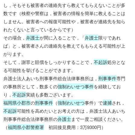
し，そもそも被害者の連絡先すら教えてもらえないことが多
数です（検察や警察は，被害者の情報を簡単に教えることは
しません。被害者への報復可能性や，被害者が連絡先を知ら
れたくないと言っているからです）
その場合，
弁護士
が間に入ることで，「
弁護士
限りであれ
ば」と，被害者さんの連絡先を教えてももらえる可能性が上
がります。
そして，謝罪と賠償をしっかりすることで，
不起訴
処分とな
る可能性を挙げることができます。
弁護士法人あいち刑事事件総合法律事務所は，
刑事事件
専門
の事務所として，数多くの
強制わいせつ事件
を経験してお
り，
不起訴
実績も多数ございます。
福岡県小郡市
の
刑事事件
（
強制わいせつ
事件）で
逮捕
され，
不起訴
可能性を高めたいとお考えの方は，弁護士法人あいち
刑事事件総合法律事務所の
弁護士
まで一度ご相談ください。
（
福岡県小郡警察署
初回接見費用：3万9300円）