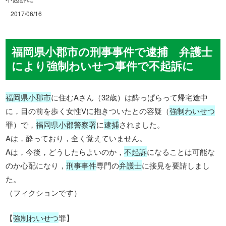
2017/06/16
福岡県小郡市の刑事事件で逮捕 弁護士
により強制わいせつ事件で不起訴に
福岡県小郡市
に住むAさん（32歳）は酔っぱらって帰宅途中
に，目の前を歩く女性Vに抱きついたとの容疑（
強制わいせつ
罪）で，
福岡県小郡警察署
に
逮捕
されました。
Aは，酔っており，全く覚えていません。
Aは，今後，どうしたらよいのか，
不起訴
になることは可能な
のか心配になり，
刑事事件
専門の
弁護士
に接見を要請しまし
た。
（フィクションです）
【
強制わいせつ
罪】