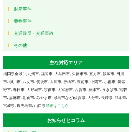
財産事件
薬物事件
交通違反・交通事故
その他
主な対応エリア
福岡県全域(北九州市､福岡市､大牟田市､久留米市､直方市､飯塚市､田川
市､柳川市､八女市､筑後市､大川市､行橋市､豊前市､中間市､小郡市､筑紫
野市､春日市､大野城市､宗像市､太宰府市､古賀市､福津市､うきは市､宮若
市､嘉麻市､朝倉市､みやま市､糸島市など)佐賀県､大分県､長崎県､熊本県､
宮崎県､鹿児島県､山口県
詳細はこちら
お知らせとコラム