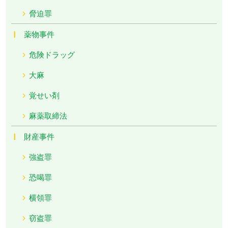
脅迫罪
薬物事件
危険ドラッグ
大麻
覚せい剤
麻薬取締法
財産事件
強盗罪
恐喝罪
横領罪
窃盗罪