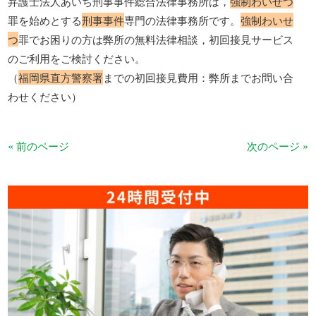
弁護士法人あいち刑事事件総合法律事務所は，
強制わいせつ
罪を始めとする
刑事事件
専門の法律事務所です。
強制わいせ
つ
罪でお困りの方は弊所の無料法律相談，初回接見サービス
のご利用をご検討ください。
（
福岡県直方警察署
までの初回接見費用：弊所までお問い合
わせください）
« 前のページ
次のページ »