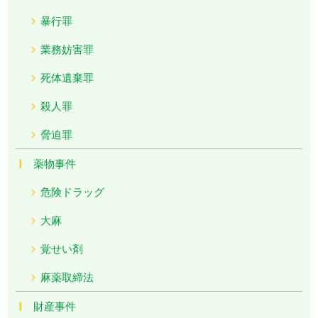
暴行罪
業務妨害罪
死体遺棄罪
殺人罪
脅迫罪
薬物事件
危険ドラッグ
大麻
覚せい剤
麻薬取締法
財産事件