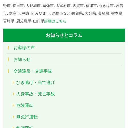
野市､春日市､大野城市､宗像市､太宰府市､古賀市､福津市､うきは市､宮若
市､嘉麻市､朝倉市､みやま市､糸島市など)佐賀県､大分県､長崎県､熊本県､
宮崎県､鹿児島県､山口県
詳細はこちら
お知らせとコラム
お客様の声
お知らせ
交通違反・交通事故
ひき逃げ・当て逃げ
人身事故・死亡事故
危険運転
無免許運転
飲酒運転