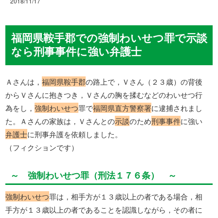
2018/11/17
福岡県鞍手郡での強制わいせつ罪で示談
なら刑事事件に強い弁護士
Ａさんは，
福岡県鞍手郡
の路上で，Ｖさん（２３歳）の背後
からＶさんに抱きつき，Ｖさんの胸を揉むなどのわいせつ行
為をし，
強制わいせつ
罪で
福岡県直方警察署
に逮捕されまし
た。Ａさんの家族は，Ｖさんとの
示談
のため
刑事事件
に強い
弁護士
に刑事弁護を依頼しました。
（フィクションです）
～ 強制わいせつ罪（刑法１７６条） ～
強制わいせつ
罪は，相手方が１３歳以上の者である場合，相
手方が１３歳以上の者であることを認識しながら，その者に