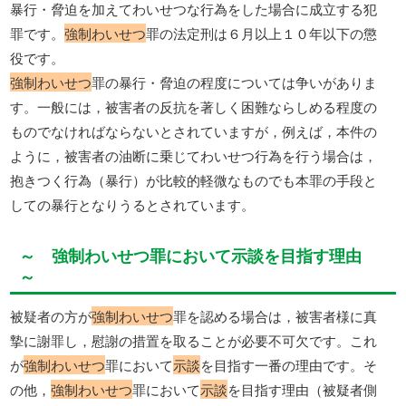
暴行・脅迫を加えてわいせつな行為をした場合に成立する犯
罪です。
強制わいせつ
罪の法定刑は６月以上１０年以下の懲
役です。
強制わいせつ
罪の暴行・脅迫の程度については争いがありま
す。一般には，被害者の反抗を著しく困難ならしめる程度の
ものでなければならないとされていますが，例えば，本件の
ように，被害者の油断に乗じてわいせつ行為を行う場合は，
抱きつく行為（暴行）が比較的軽微なものでも本罪の手段と
しての暴行となりうるとされています。
～ 強制わいせつ罪において示談を目指す理由
～
被疑者の方が
強制わいせつ
罪を認める場合は，被害者様に真
摯に謝罪し，慰謝の措置を取ることが必要不可欠です。これ
が
強制わいせつ
罪において
示談
を目指す一番の理由です。そ
の他，
強制わいせつ
罪において
示談
を目指す理由（被疑者側