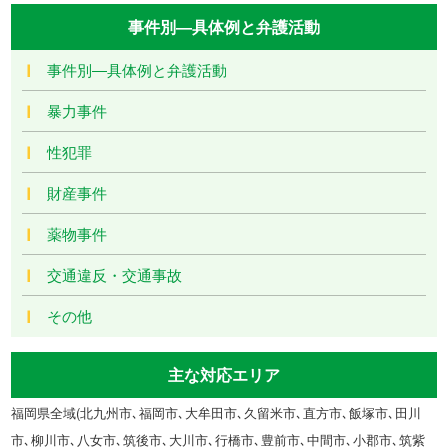
事件別―具体例と弁護活動
事件別―具体例と弁護活動
暴力事件
性犯罪
財産事件
薬物事件
交通違反・交通事故
その他
主な対応エリア
福岡県全域(北九州市､福岡市､大牟田市､久留米市､直方市､飯塚市､田川
市､柳川市､八女市､筑後市､大川市､行橋市､豊前市､中間市､小郡市､筑紫