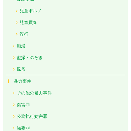
児童ポルノ
児童買春
淫行
痴漢
盗撮・のぞき
風俗
暴力事件
その他の暴力事件
傷害罪
公務執行妨害罪
強要罪