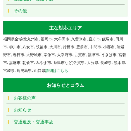
その他
主な対応エリア
福岡県全域(北九州市､福岡市､大牟田市､久留米市､直方市､飯塚市､田川
市､柳川市､八女市､筑後市､大川市､行橋市､豊前市､中間市､小郡市､筑紫
野市､春日市､大野城市､宗像市､太宰府市､古賀市､福津市､うきは市､宮若
市､嘉麻市､朝倉市､みやま市､糸島市など)佐賀県､大分県､長崎県､熊本県､
宮崎県､鹿児島県､山口県
詳細はこちら
お知らせとコラム
お客様の声
お知らせ
交通違反・交通事故