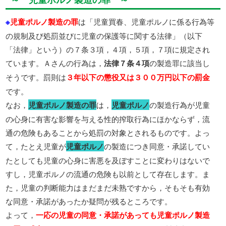
※
児童ポルノ製造の罪
は「児童買春、児童ポルノに係る行為等
の規制及び処罰並びに児童の保護等に関する法律」（以下
「法律」という）の７条３項，４項，５項，７項に規定され
ています。Ａさんの行為は，
法律７条４項
の製造罪に該当し
そうです。罰則は
３年以下の懲役又は３００万円以下の罰金
です。
なお，
児童ポルノ製造の罪
は，
児童ポルノ
の製造行為が児童
の心身に有害な影響を与える性的搾取行為にほかならず，流
通の危険もあることから処罰の対象とされるものです。よっ
て，たとえ児童が
児童ポルノ
の製造につき同意・承諾してい
たとしても児童の心身に害悪を及ぼすことに変わりはないで
すし，児童ポルノの流通の危険も以前として存在します。ま
た，児童の判断能力はまだまだ未熟ですから，そもそも有効
な同意・承諾があったか疑問が残るところです。
よって，
一応の児童の同意・承諾があっても児童ポルノ製造