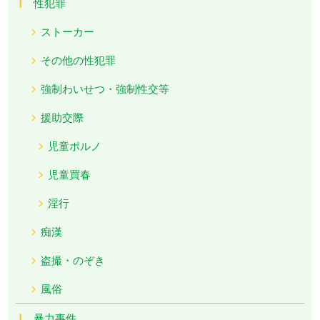
性犯罪
ストーカー
その他の性犯罪
強制わいせつ・強制性交等
援助交際
児童ポルノ
児童買春
淫行
痴漢
盗撮・のぞき
風俗
暴力事件