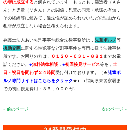
の罪は成立する
と解されています。もっとも，製造者（Ａさ
ん）と児童（Ｖさん）との関係，児童の同意・承諾の有無，
その経緯等に鑑みて，違法性が認められないなどの理由から
犯罪が成立しない場合は考えられます。
弁護士法人あいち刑事事件総合法律事務所は，
児童ポルノ
等
援助交際
に関する性犯罪など刑事事件を専門に扱う法律事務
所です。お困りの方は，
０１２０－６３１－８８１
までお電
話ください。
※
無料法律相談
，
※
初回接見サービス
等を，
土
日・祝日を問わず２４時間
受け付けております。（★
児童ポ
ルノ専門サイトはこちらをクリック
★）（福岡県東警察署ま
での初回接見費用：３６，０００円）
« 前のページ
次のページ »