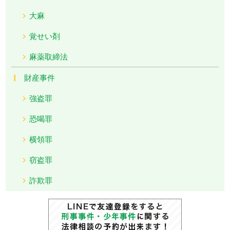
大麻
覚せい剤
麻薬取締法
財産事件
強盗罪
恐喝罪
横領罪
窃盗罪
詐欺罪