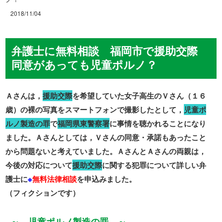
2018/11/04
弁護士に無料相談 福岡市で援助交際
同意があっても児童ポルノ？
Ａさんは，
援助交際
を希望していた女子高生のＶさん（１６
歳）の裸の写真をスマートフォンで撮影したとして，
児童ポ
ルノ製造の罪
で
福岡県東警察署
に事情を聴かれることになり
ました。Ａさんとしては，Ｖさんの同意・承諾もあったこと
から問題ないと考えていました。ＡさんとＡさんの両親は，
今後の対応について
援助交際
に関する犯罪について詳しい弁
護士に
※
無料法律相談
を申込みました。
（フィクションです）
～ 児童ポルノ製造の罪 ～