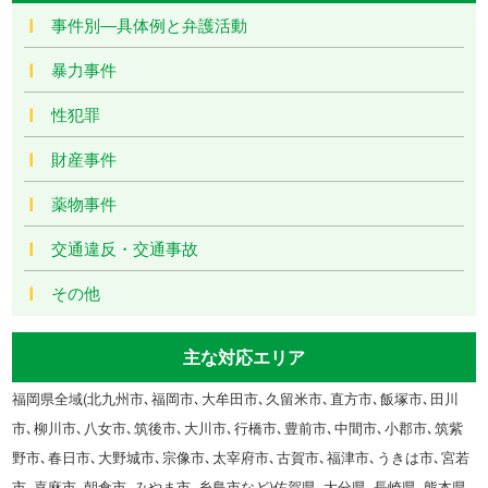
事件別―具体例と弁護活動
暴力事件
性犯罪
財産事件
薬物事件
交通違反・交通事故
その他
主な対応エリア
福岡県全域(北九州市､福岡市､大牟田市､久留米市､直方市､飯塚市､田川
市､柳川市､八女市､筑後市､大川市､行橋市､豊前市､中間市､小郡市､筑紫
野市､春日市､大野城市､宗像市､太宰府市､古賀市､福津市､うきは市､宮若
市､嘉麻市､朝倉市､みやま市､糸島市など)佐賀県､大分県､長崎県､熊本県､