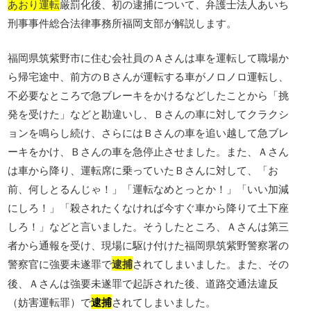
あおり運転
厳罰化後、初の逮捕について、弁護士法人あいち
刑事事件総合法律事務所福岡支部が解説します。
福岡県筑紫野市に住む会社員のＡさんは車を運転して職場か
ら帰宅途中、前方のＢさんが運転する車がノロノロ運転し、
不必要なところで急ブレーキをかけるなどしたことから「挑
発を受けた」などと勘違いし、Ｂさんの車に対してクラクシ
ョンを鳴らし続け、さらにはＢさんの車を追い越して急ブレ
ーキをかけ、Ｂさんの車を急停止させました。また、Ａさん
は車から降り、運転席に乗っていたＢさんに対して、「お
前、何しとるんじゃ！」「運転なめとっとか！」「いい加減
にしろ！」「殺されたくなければ今すぐ車から降りて土下座
しろ！」などと言いました。そうしたところ、Ａさんは第三
者から通報を受け、現場に駆け付けた福岡県筑紫野警察署の
警察官に強要未遂罪で
逮捕
されてしまいました。また、その
後、Ａさんは強要未遂罪で起訴された後、道路交通法違反
（妨害運転罪）で
逮捕
されてしまいました。