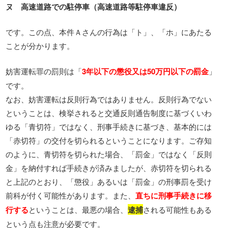
ヌ 高速道路での駐停車（高速道路等駐停車違反）
です。この点、本件Ａさんの行為は「ト」、「ホ」にあたる
ことが分かります。
妨害運転罪の罰則は「
3年以下の懲役又は50万円以下の罰金
」
です。
なお、妨害運転は反則行為ではありません。反則行為でない
ということは、検挙されると交通反則通告制度に基づくいわ
ゆる「青切符」ではなく、刑事手続きに基づき、基本的には
「赤切符」の交付を切られるということになります。ご存知
のように、青切符を切られた場合、「罰金」ではなく「反則
金」を納付すれば手続きが済みましたが、赤切符を切られる
と上記のとおり、「懲役」あるいは「罰金」の刑事罰を受け
前科が付く可能性があります。また、
直ちに刑事手続きに移
行する
ということは、最悪の場合、
逮捕
される可能性もある
という点も注意が必要です。