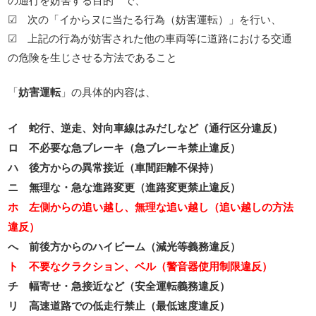
☑ 次の「イからヌに当たる行為（妨害運転）」を行い、
☑ 上記の行為が妨害された他の車両等に道路における交通
の危険を生じさせる方法であること
「
妨害運転
」の具体的内容は、
イ 蛇行、逆走、対向車線はみだしなど（通行区分違反）
ロ 不必要な急ブレーキ（急ブレーキ禁止違反）
ハ 後方からの異常接近（車間距離不保持）
ニ 無理な・急な進路変更（進路変更禁止違反）
ホ 左側からの追い越し、無理な追い越し（追い越しの方法
違反）
へ 前後方からのハイビーム（減光等義務違反）
ト 不要なクラクション、ベル（警音器使用制限違反）
チ 幅寄せ・急接近など（安全運転義務違反）
リ 高速道路での低走行禁止（最低速度違反）