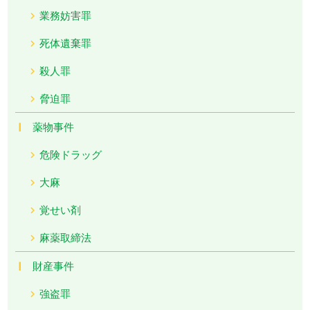
業務妨害罪
死体遺棄罪
殺人罪
脅迫罪
薬物事件
危険ドラッグ
大麻
覚せい剤
麻薬取締法
財産事件
強盗罪