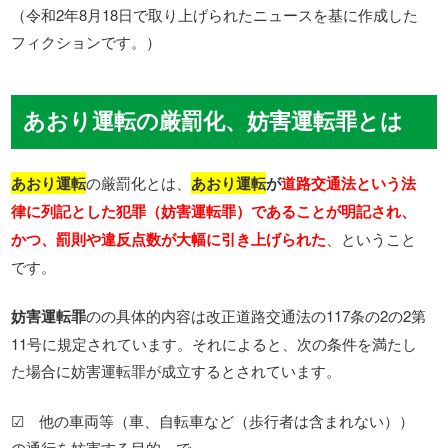
（令和2年8月18日で取り上げられたニュースを基に作成した
フィクションです。）
あおり運転の厳罰化、妨害運転罪とは
あおり運転
の厳罰化とは、
あおり運転
が
道路交通法という法
律に列記とした犯罪（妨害運転罪）であることが明記され、
かつ、罰則や違反点数が大幅に引き上げられた
、ということ
です。
妨害運転罪
のの具体的内容は改正道路交通法の117条の2の2第
11号に規定されています。それによると、次の条件を満たし
た場合に妨害運転罪が成立するとされています。
☑ 他の車両等（車、自転車など（歩行者は含まれない））
の通行を妨害する目的 で、