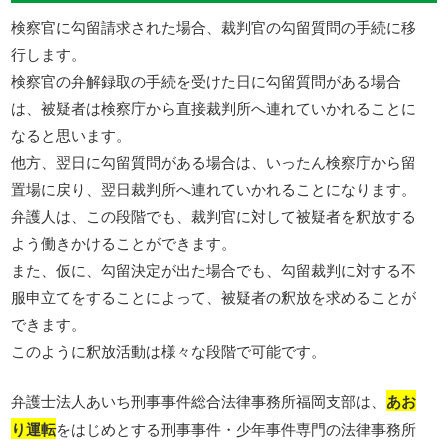
検察官に勾留請求された場合、裁判官の勾留質問の手続に移
行します。
検察官の弁解録取の手続を受けた日に勾留質問がある場合
は、被疑者は検察庁から直接裁判所へ連れていかれることに
なると思います。
他方、翌日に勾留質問がある場合は、いったん検察庁から留
置場に戻り、翌日裁判所へ連れていかれることになります。
弁護人は、この段階でも、裁判官に対して被疑者を釈放する
よう働きかけることができます。
また、仮に、勾留決定が出た場合でも、勾留裁判に対する不
服申立てをすることによって、被疑者の釈放を求めることが
できます。
このように釈放活動は様々な段階で可能です。
弁護士法人あいち刑事事件総合法律事務所福岡支部は、
あお
り運転
をはじめとする刑事事件・少年事件専門の法律事務所