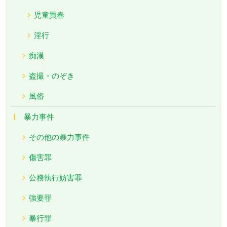
児童買春
淫行
痴漢
盗撮・のぞき
風俗
暴力事件
その他の暴力事件
傷害罪
公務執行妨害罪
強要罪
暴行罪