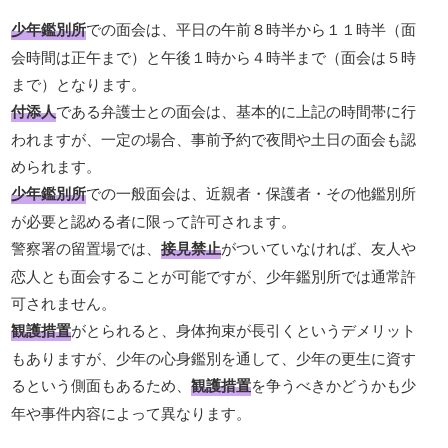
少年鑑別所
での面会は、平日の午前８時半から１１時半（面
会時間は正午まで）と午後１時から４時半まで（面会は５時
まで）となります。
付添人
である弁護士との面会は、基本的に上記の時間帯に行
われますが、一定の場合、事前予約で夜間や土日の面会も認
められます。
少年鑑別所
での一般面会は、近親者・保護者・その他鑑別所
が必要と認める者に限って許可されます。
警察署の留置場では、
接見禁止
がついていなければ、友人や
恋人とも面会することが可能ですが、少年鑑別所では通常許
可されません。
観護措置
がとられると、身体拘束が長引くというデメリット
もありますが、少年の心身鑑別を通して、少年の更生に資す
るという側面もあるため、
観護措置
を争うべきかどうかも少
年や事件内容によって異なります。