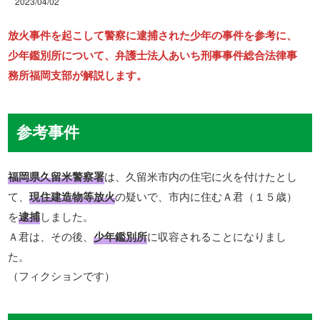
2023/04/02
放火事件を起こして警察に逮捕された少年の事件を参考に、
少年鑑別所について、弁護士法人あいち刑事事件総合法律事
務所福岡支部が解説します。
参考事件
福岡県久留米警察署
は、久留米市内の住宅に火を付けたとし
て、
現住建造物等放火
の疑いで、市内に住むＡ君（１５歳）
を
逮捕
しました。
Ａ君は、その後、
少年鑑別所
に収容されることになりまし
た。
（フィクションです）