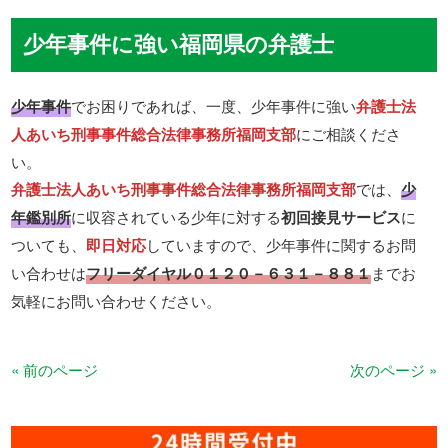
少年事件に強い福岡県の弁護士
少年事件
でお困りであれば、一度、少年事件に強い
弁護士法
人あいち刑事事件総合法律事務所福岡支部
にご相談くださ
い。
弁護士法人あいち刑事事件総合法律事務所福岡支部
では、
少
年鑑別所
に収容されている少年に対する
初回接見サービス
に
ついても、
即日対応
していますので、少年事件に関するお問
い合わせは
フリーダイヤル０１２０－６３１－８８１
までお
気軽にお問い合わせください。
« 前のページ
次のページ »