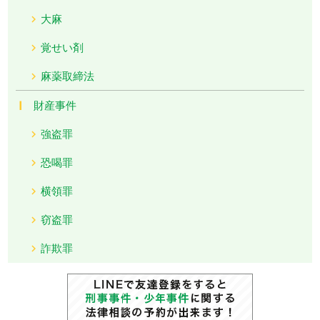
大麻
覚せい剤
麻薬取締法
財産事件
強盗罪
恐喝罪
横領罪
窃盗罪
詐欺罪