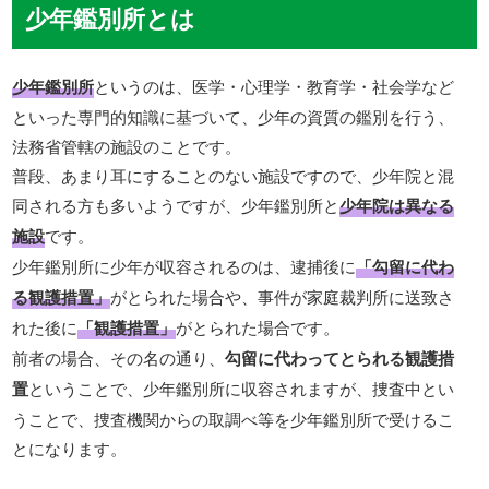
少年鑑別所とは
少年鑑別所
というのは、医学・心理学・教育学・社会学など
といった専門的知識に基づいて、少年の資質の鑑別を行う、
法務省管轄の施設のことです。
普段、あまり耳にすることのない施設ですので、少年院と混
同される方も多いようですが、少年鑑別所と
少年院は異なる
施設
です。
少年鑑別所に少年が収容されるのは、逮捕後に
「勾留に代わ
る観護措置」
がとられた場合や、事件が家庭裁判所に送致さ
れた後に
「観護措置」
がとられた場合です。
前者の場合、その名の通り、
勾留に代わってとられる観護措
置
ということで、少年鑑別所に収容されますが、捜査中とい
うことで、捜査機関からの取調べ等を少年鑑別所で受けるこ
とになります。