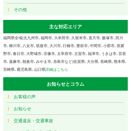
その他
主な対応エリア
福岡県全域(北九州市､福岡市､大牟田市､久留米市､直方市､飯塚市､田川
市､柳川市､八女市､筑後市､大川市､行橋市､豊前市､中間市､小郡市､筑紫
野市､春日市､大野城市､宗像市､太宰府市､古賀市､福津市､うきは市､宮若
市､嘉麻市､朝倉市､みやま市､糸島市など)佐賀県､大分県､長崎県､熊本県､
宮崎県､鹿児島県､山口県
詳細はこちら
お知らせとコラム
お客様の声
お知らせ
交通違反・交通事故