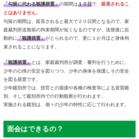
「勾留に代わる観護措置」
の期間は
１０日
で、
延長されるこ
とはありません
。
勾留の期間は、延長されると最大で２０日間となるので、家
庭裁判所送致前の拘束期間が短くなるのですが、送致後に自
動的に
「観護措置」
がとられるので、更に１か月ほど身体拘
束されることになります。
「観護措置」
とは、家庭裁判所が調査・審判を行うために、
少年の心情の安定を図りつつ、少年の身体を保護しその安全
を図る措置です。
少年鑑別所では、技官との面接や各種の検査等による資質鑑
別、そして鑑別所内での行動観察が行われます。
実施される鑑別は、個々の少年の特性に応じて行われます。
面会はできるの？