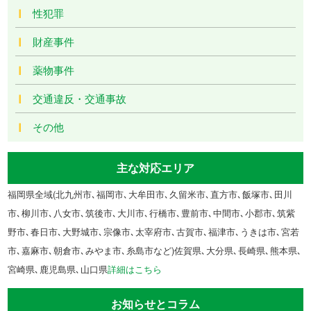
性犯罪
財産事件
薬物事件
交通違反・交通事故
その他
主な対応エリア
福岡県全域(北九州市､福岡市､大牟田市､久留米市､直方市､飯塚市､田川
市､柳川市､八女市､筑後市､大川市､行橋市､豊前市､中間市､小郡市､筑紫
野市､春日市､大野城市､宗像市､太宰府市､古賀市､福津市､うきは市､宮若
市､嘉麻市､朝倉市､みやま市､糸島市など)佐賀県､大分県､長崎県､熊本県､
宮崎県､鹿児島県､山口県
詳細はこちら
お知らせとコラム