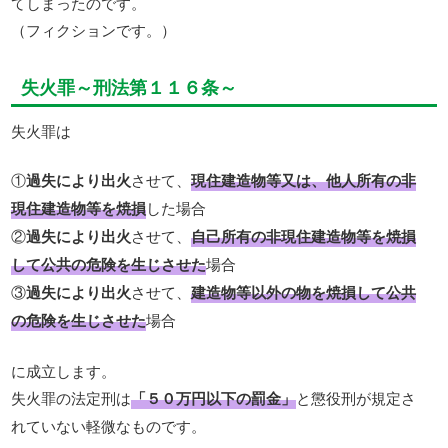
てしまったのです。
（フィクションです。）
失火罪～刑法第１１６条～
失火罪は
①
過失により出火
させて、
現住建造物等又は、他人所有の非
現住建造物等を焼損
した場合
②
過失により出火
させて、
自己所有の非現住建造物等を焼損
して公共の危険を生じさせた
場合
③
過失により出火
させて、
建造物等以外の物を焼損して公共
の危険を生じさせた
場合
に成立します。
失火罪の法定刑は
「５０万円以下の罰金」
と懲役刑が規定さ
れていない軽微なものです。