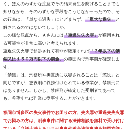
く、ほんのわずかな注意でその結果発生を防げることまでも
知りながら、そのわずかな手段をこうじなかっったので、そ
の行為は、「単なる過失」にとどまらず、
「重大な過失」
と
解されるのではないでしょうか。
この様な観点から、Ａさんには
「重過失失火罪」
が適用され
る可能性が非常に高いと考えられます。
重過失失火罪で起訴されて有罪が確定すれば
「３年以下の禁
錮又は１５０万円以下の罰金」
の範囲内で刑事罰が確定しま
す。
「禁錮」は、刑務所や拘置所に収容されることは「懲役」と
同じですが、懲役刑に義務付けられている作業が、禁錮刑に
はありません。しかし、禁錮刑が確定した受刑者であって
も、希望すれば作業に従事することができます。
福岡市博多区の失火事件でお困りの方、失火罪や重過失失火罪
でお悩みの方は、刑事事件に関する法律相談を無料で受け付け
ている「弁護士法人あいち刑事事件総合法律事務所福岡支部」