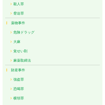
殺人罪
脅迫罪
薬物事件
危険ドラッグ
大麻
覚せい剤
麻薬取締法
財産事件
強盗罪
恐喝罪
横領罪