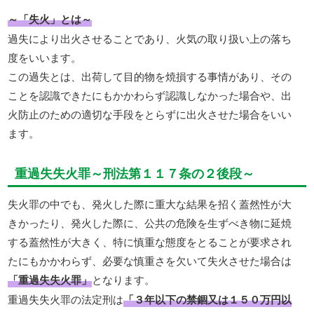
～「失火」とは～
過失により出火させることであり、火気の取り扱い上の落ち
度をいいます。
この過失とは、出荷して目的物を焼損する事情があり、その
ことを認識できたにもかかわらず認識しなかった場合や、出
火防止のための適切な手段をとらずに出火させた場合をいい
ます。
重過失失火罪～刑法第１１７条の２後段～
失火罪の中でも、発火した際に重大な結果を招く蓋然性が大
きかったり、発火した際に、公共の危険を生ずべき物に延焼
する蓋然性が大きく、特に慎重な態度をとることが要求され
たにもかかわらず、必要な慎重さを欠いて失火させた場合は
「重過失失火罪」
となります。
重過失失火罪の法定刑は
「３年以下の禁錮又は１５０万円以