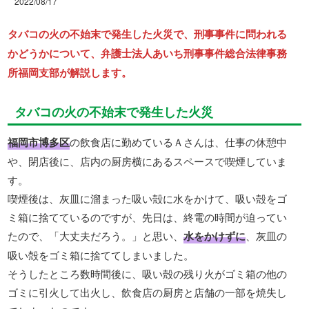
2022/08/17
タバコの火の不始末で発生した火災で、刑事事件に問われる
かどうかについて、弁護士法人あいち刑事事件総合法律事務
所福岡支部が解説します。
タバコの火の不始末で発生した火災
福岡市博多区
の飲食店に勤めているＡさんは、仕事の休憩中
や、閉店後に、店内の厨房横にあるスペースで喫煙していま
す。
喫煙後は、灰皿に溜まった吸い殻に水をかけて、吸い殻をゴ
ミ箱に捨てているのですが、先日は、終電の時間が迫ってい
たので、「大丈夫だろう。」と思い、
水をかけずに
、灰皿の
吸い殻をゴミ箱に捨ててしまいました。
そうしたところ数時間後に、吸い殻の残り火がゴミ箱の他の
ゴミに引火して出火し、飲食店の厨房と店舗の一部を焼失し