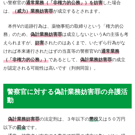
い警察官の
通常業務（「非権力的公務」）を妨害
した場合
は、
（威力）業務妨害罪
が成立するとされます。
本件Vの追跡行為は、薬物事犯の取締りという「権力的公
務」のため、
偽計業務妨害罪
は成立しないというAの主張も考
えられますが、
妨害
されたのはあくまで、いたずら行為がな
ければ本来遂行されたはずの当直等の警察官Vの
通常業務
（「非権力的公務」）
であるとして、
偽計業務妨害罪
の成立
が認定される可能性は高いです（判例同旨）。
警察官に対する偽計業務妨害罪の弁護活
動
偽計業務妨害罪
の法定刑は、３年以下の
懲役
又は５０万円
以下の
罰金
です。