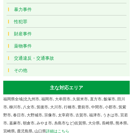
暴力事件
性犯罪
財産事件
薬物事件
交通違反・交通事故
その他
主な対応エリア
福岡県全域(北九州市､福岡市､大牟田市､久留米市､直方市､飯塚市､田川
市､柳川市､八女市､筑後市､大川市､行橋市､豊前市､中間市､小郡市､筑紫
野市､春日市､大野城市､宗像市､太宰府市､古賀市､福津市､うきは市､宮若
市､嘉麻市､朝倉市､みやま市､糸島市など)佐賀県､大分県､長崎県､熊本県､
宮崎県､鹿児島県､山口県
詳細はこちら