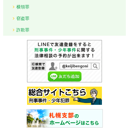
横領罪
窃盗罪
詐欺罪