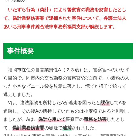
2023/06/22
いたずら行為（偽計）により警察官の職務を妨害したとし
て、偽計業務妨害罪で逮捕された事件について、弁護士法人
あいち刑事事件総合法律事務所福岡支部が解説します。
事件概要
福岡市在住の自営業男性A（２３歳）は、警察官へのいたず
ら目的で、同市内の交番勤務の警察官Vの面前で、小麦粉の入
った小さなビニール袋を故意に落とし、慌てた様子で拾って
逃走しました。
Vは、違法薬物を所持したAが逃走を図ったと
誤信
してAを
追跡し、その後Aの所持していたものは小麦粉であると判明し
ましたが、Aは、
偽計を用いて
警察官の
職務を妨害
したとし
て、
偽計業務妨害罪
の容疑で
逮捕
されました。
(過去に起きた実際の事件（判例）に基づき、一部事実関係を