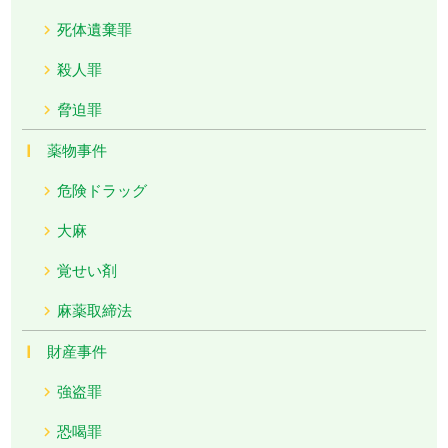
死体遺棄罪
殺人罪
脅迫罪
薬物事件
危険ドラッグ
大麻
覚せい剤
麻薬取締法
財産事件
強盗罪
恐喝罪