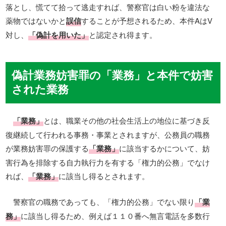
落とし、慌てて拾って逃走すれば、警察官は白い粉を違法な
薬物ではないかと
誤信
することが予想されるため、本件AはV
対し、
「偽計を用いた」
と認定され得ます。
偽計業務妨害罪の「業務」と本件で妨害
された業務
「業務」
とは、職業その他の社会生活上の地位に基づき反
復継続して行われる事務・事業とされますが、公務員の職務
が業務妨害罪の保護する
「業務」
に該当するかについて、妨
害行為を排除する自力執行力を有する「権力的公務」でなけ
れば、
「業務」
に該当し得るとされます。
警察官の職務であっても、「権力的公務」でない限り
「業
務」
に該当し得るため、例えば１１０番へ無言電話を多数行