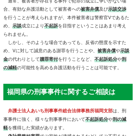
通常、被害者が存在する事件で犯罪の成立に争いがない場
合、有効な弁護活動として被害者への
被害弁償
及び
示談交渉
を行うことが考えられますが、本件被害者は警察官Vであるた
め、
示談
成立により
不起訴
を目指すということはあまり考え
られません。
しかし、そのような場合であっても、反省の態度を示すた
め、Vに対して誠意のある謝罪を行うことや、
被害弁償
や
示談
金
の代わりとして
贖罪寄付
を行うことなど、
不起訴処分
や
刑
の減軽
の可能性を高める弁護活動を行うことは可能です。
福岡県の刑事事件に関するご相談は
弁護士法人あいち刑事事件総合法律事務所福岡支部
は、刑
事事件に強く、様々な刑事事件において
不起訴処分
や
刑の減
軽
を獲得した実績があります。
でご家族が逮捕されるなどしてご不安をお