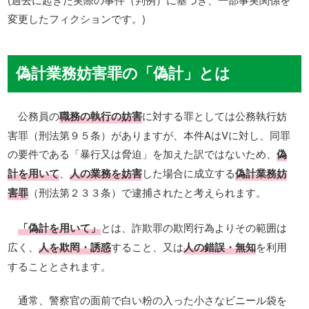
変更したフィクションです。)
偽計業務妨害罪の「偽計」とは
公務員の
職務の執行の妨害
に対する罪としては公務執行妨
害罪（刑法第９５条）がありますが、本件AはVに対し、同罪
の要件である「暴行又は脅迫」を加えた訳ではないため、
偽
計を用いて
、
人の業務を妨害
した場合に成立する
偽計業務妨
害罪
（刑法第２３３条）で逮捕されたと考えられます。
「偽計を用いて」
とは、詐欺罪の欺罔行為よりその範囲は
広く、
人を欺罔・誘惑
すること、又は
人の錯誤・無知
を利用
することとされます。
通常、警察官の面前で白い粉の入った小さなビニール袋を