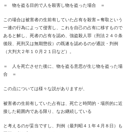
＝ 物を盗る目的で人を殺害し物を盗った場合 ＝
この場合は被害者の生前有していた占有を殺害＝奪取という
一連の行為によって侵害し、これを自己の占有に移すもので
あると解し、死者の占有を認め、強盗殺人罪（刑法２４０条
後段、死刑又は無期懲役）の既遂を認めるのが通説・判例
（大判大２年１０月２１日など）。
＝ 人を死亡させた後に、物を盗る意思が生じ物を盗った場
合 ＝
この点については様々な説がありますが、
被害者の生前有していた占有は、死亡と時間的・場所的に近
接した範囲内である限り、なお継続している
と考えるのが妥当ですし、判例（最判昭４１年４月８日）も