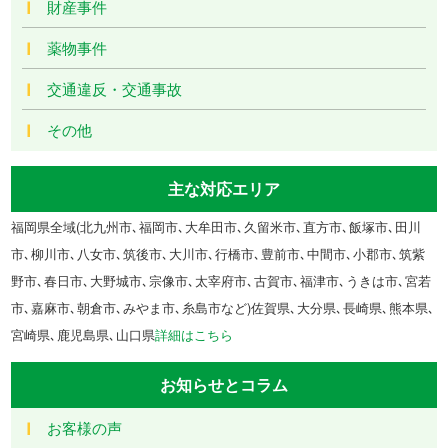
財産事件
薬物事件
交通違反・交通事故
その他
主な対応エリア
福岡県全域(北九州市､福岡市､大牟田市､久留米市､直方市､飯塚市､田川
市､柳川市､八女市､筑後市､大川市､行橋市､豊前市､中間市､小郡市､筑紫
野市､春日市､大野城市､宗像市､太宰府市､古賀市､福津市､うきは市､宮若
市､嘉麻市､朝倉市､みやま市､糸島市など)佐賀県､大分県､長崎県､熊本県､
宮崎県､鹿児島県､山口県
詳細はこちら
お知らせとコラム
お客様の声