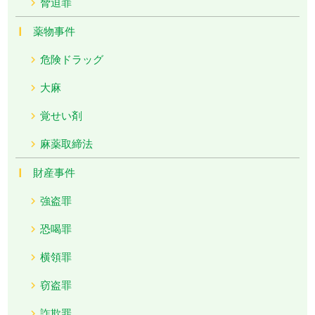
脅迫罪
薬物事件
危険ドラッグ
大麻
覚せい剤
麻薬取締法
財産事件
強盗罪
恐喝罪
横領罪
窃盗罪
詐欺罪