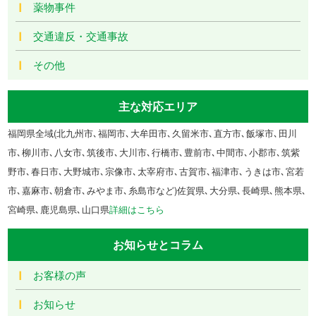
薬物事件
交通違反・交通事故
その他
主な対応エリア
福岡県全域(北九州市､福岡市､大牟田市､久留米市､直方市､飯塚市､田川
市､柳川市､八女市､筑後市､大川市､行橋市､豊前市､中間市､小郡市､筑紫
野市､春日市､大野城市､宗像市､太宰府市､古賀市､福津市､うきは市､宮若
市､嘉麻市､朝倉市､みやま市､糸島市など)佐賀県､大分県､長崎県､熊本県､
宮崎県､鹿児島県､山口県
詳細はこちら
お知らせとコラム
お客様の声
お知らせ