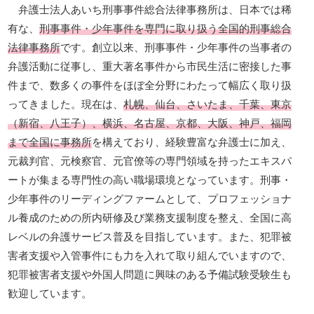
弁護士法人あいち刑事事件総合法律事務所は、日本では稀
有な、
刑事事件・少年事件を専門に取り扱う全国的刑事総合
法律事務所
です。創立以来、刑事事件・少年事件の当事者の
弁護活動に従事し、重大著名事件から市民生活に密接した事
件まで、数多くの事件をほぼ全分野にわたって幅広く取り扱
ってきました。現在は、
札幌、仙台、さいたま、千葉、東京
（新宿、八王子）、横浜、名古屋、京都、大阪、神戸、福岡
まで全国に事務所
を構えており、経験豊富な弁護士に加え、
元裁判官、元検察官、元官僚等の専門領域を持ったエキスパ
ートが集まる専門性の高い職場環境となっています。刑事・
少年事件のリーディングファームとして、プロフェッショナ
ル養成のための所内研修及び業務支援制度を整え、全国に高
レベルの弁護サービス普及を目指しています。また、犯罪被
害者支援や入管事件にも力を入れて取り組んでいますので、
犯罪被害者支援や外国人問題に興味のある予備試験受験生も
歓迎しています。