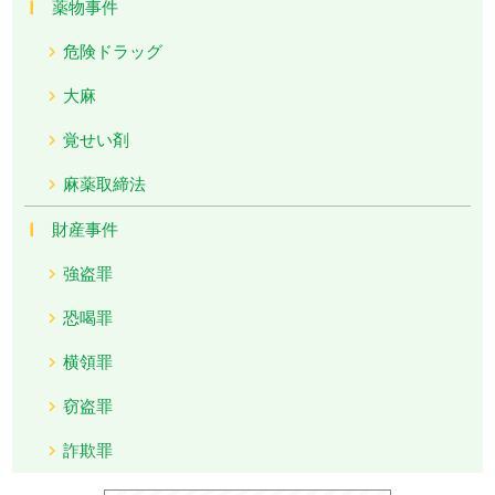
薬物事件
危険ドラッグ
大麻
覚せい剤
麻薬取締法
財産事件
強盗罪
恐喝罪
横領罪
窃盗罪
詐欺罪